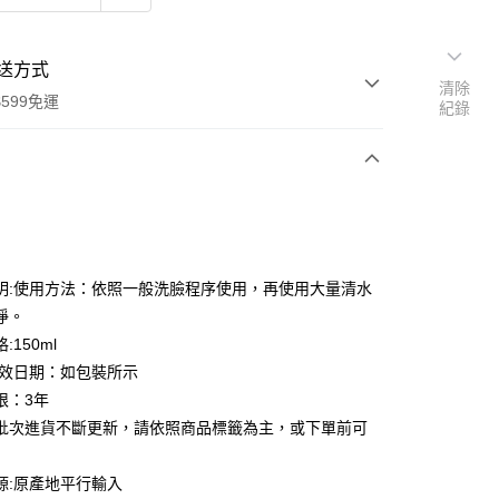
送方式
清除
599免運
紀錄
次付款
付款
明:使用方法：依照一般洗臉程序使用，再使用大量清水
淨。
:150ml
有效日期：如包裝所示
限：3年
批次進貨不斷更新，請依照商品標籤為主，或下單前可
源:原產地平行輸入