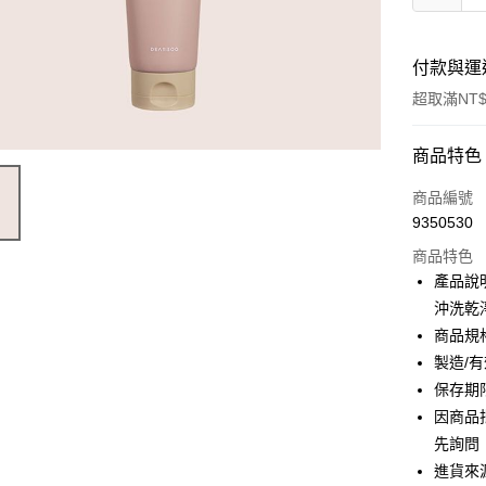
付款與運
超取滿NT$
付款方式
商品特色
信用卡一
商品編號
9350530
超商取貨
商品特色
LINE Pay
產品說
沖洗乾
Apple Pay
商品規格
街口支付
製造/
保存期
全盈+PAY
因商品
ATM付款
先詢問
進貨來