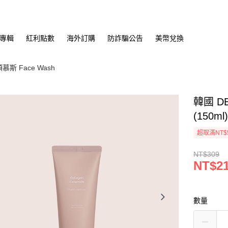
專輯
紅利點數
海外訂購
防詐騙公告
美幣兌換
 Face Wash
韓國 
(150m
超取滿NT$
NT$309
NT$2
數量