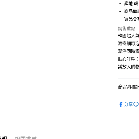
產地:
運送方式
商品備
全家付款
實品會
每筆NT$6
銷售重點
韓國超人
付款後全
濃密細緻
每筆NT$6
潔淨同時
萊爾富取
貼心叮嚀：
每筆NT$6
議放入購物
付款後萊
每筆NT$6
商品相關分
7-11付款
臉部保養 Sk
分享
每筆NT$6
Wash
人氣商品
付款後7-1
每筆NT$6
宅配