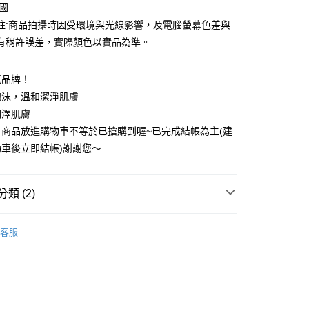
韓國
註:商品拍攝時因受環境與光線影響，及電腦螢幕色差與
取貨
有稍許誤差，實際顏色以實品為準。
0，滿NT$599(含以上)免運費
氣品牌！
家取貨
泡沫，溫和潔淨肌膚
0，滿NT$599(含以上)免運費
潤澤肌膚
貨付款
商品放進購物車不等於已搶購到喔~已完成結帳為主(建
0，滿NT$599(含以上)免運費
車後立即結帳)謝謝您～
爾富取貨
0，滿NT$599(含以上)免運費
類 (2)
取貨
incare
臉部清潔｜洗面乳 洗顏皂 潔顏慕斯 Face
客服
0，滿NT$599(含以上)免運費
推薦
1取貨
0，滿NT$599(含以上)免運費