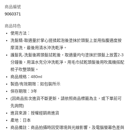
商品編號
超商取貨付款
9060371
LINE Pay
商品特色
Apple Pay
使用方法：
洗髮精-取適量於掌心搓揉起泡後塗抹於頭髮上並用指腹適度按
街口支付
摩清洗，最後用清水沖洗乾淨。
全盈+PAY
護髮乳-洗髮後將頭髮拭乾後，取適量均勻塗抹於頭髮上放置2-3
分鐘後，用溫水充分沖洗乾淨。用毛巾拭乾頭髮後用吹風機搭配
ATM付款
梳子吹整頭髮。
商品規格：480ml
運送方式
製造/有效期限：如包裝所示
全家付款取貨
保存期限：3年
每筆NT$60，滿NT$599(含以上)免運費
(因商品批次進貨不斷更新，請依照商品標籤為主，或下單前可
先詢問)
付款後全家取貨
進貨來源：授權經銷商進貨
每筆NT$60，滿NT$599(含以上)免運費
產地：日本
萊爾富取貨付款
商品備註：商品拍攝時因受環境與光線影響，及電腦螢幕色差與