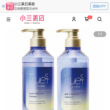
小三美日美妝
開啟APP
立刻使用官方APP
0
1
/
1