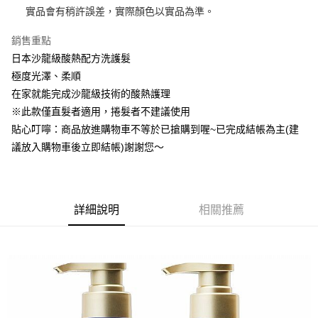
每筆NT$60，滿NT$599(含以上)免運費
實品會有稍許誤差，實際顏色以實品為準。
付款後萊爾富取貨
銷售重點
每筆NT$60，滿NT$599(含以上)免運費
日本沙龍級酸熱配方洗護髮
極度光澤、柔順
7-11付款取貨
在家就能完成沙龍級技術的酸熱護理
每筆NT$60，滿NT$599(含以上)免運費
※此款僅直髮者適用，捲髮者不建議使用
付款後7-11取貨
貼心叮嚀：商品放進購物車不等於已搶購到喔~已完成結帳為主(建
每筆NT$60，滿NT$599(含以上)免運費
議放入購物車後立即結帳)謝謝您～
宅配
每筆NT$80，滿NT$799(含以上)免運費
詳細說明
相關推薦
國家/地區配送0330
查看運費