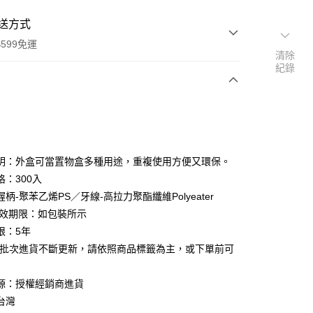
送方式
599免運
清除
紀錄
次付款
付款
明：外盒可當置物盒多種用途，重複使用方便又環保。
格：300入
柄-聚苯乙烯PS／牙線-高拉力聚酯纖維Polyeater
有效期限：如包裝所示
限：5年
品批次進貨不斷更新，請依照商品標籤為主，或下單前可
源：授權經銷商進貨
台灣