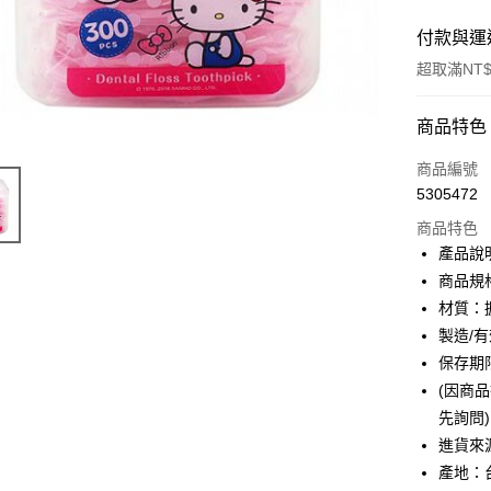
付款與運
超取滿NT$
付款方式
商品特色
信用卡一
商品編號
5305472
超商取貨
商品特色
LINE Pay
產品說
商品規
Apple Pay
材質：握
街口支付
製造/
保存期
全盈+PAY
(因商
ATM付款
先詢問)
進貨來
產地：
運送方式