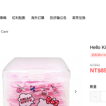
專輯
紅利點數
海外訂購
防詐騙公告
美幣兌換
Care
Hello
超取滿NT$
NT$92
NT$8
數量