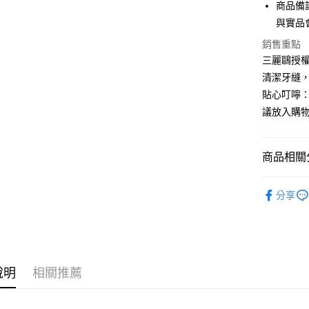
商品備
全家付款
與實品
每筆NT$6
銷售重點
三麗鷗授
付款後全
清潔牙縫
每筆NT$6
貼心叮嚀：
萊爾富取
議放入購物
每筆NT$6
付款後萊
商品相關分
每筆NT$6
臉部保養 Sk
7-11付款
分享
人氣商品
每筆NT$6
卡通聯名 Co
付款後7-1
每筆NT$6
說明
相關推薦
宅配
每筆NT$8