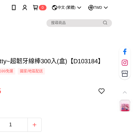
0
中文 (繁體)
TWD
 Kitty~超韌牙線棒300入(盒)【D103184】
599免運
國家/地區配送
5