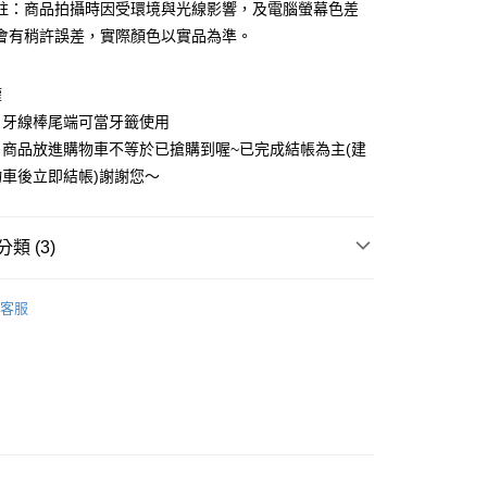
註：商品拍攝時因受環境與光線影響，及電腦螢幕色差
取貨
會有稍許誤差，實際顏色以實品為準。
0，滿NT$599(含以上)免運費
權
家取貨
，牙線棒尾端可當牙籤使用
0，滿NT$599(含以上)免運費
商品放進購物車不等於已搶購到喔~已完成結帳為主(建
貨付款
車後立即結帳)謝謝您～
0，滿NT$599(含以上)免運費
爾富取貨
類 (3)
0，滿NT$599(含以上)免運費
incare
口腔保養｜牙膏｜漱口水 Oral Care
取貨
客服
推薦
0，滿NT$599(含以上)免運費
-branding
三麗鷗 SANRIO
1取貨
0，滿NT$599(含以上)免運費
0，滿NT$799(含以上)免運費