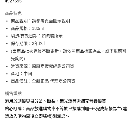
4927595
LINE Pay
商品特色
Apple Pay
商品說明：請參考頁面圖示說明
商品規格：180ml
街口支付
製造/有效日期：如包裝所示
全盈+PAY
保存期限：2年以上
(因商品批次進貨不斷更新，請依照商品標籤為主，或下單前可
ATM付款
先詢問)
進貨來源：原廠商授權經銷公司貨
運送方式
產地：中國
全家付款取貨
商品備註：全新正品 代理商公司貨
每筆NT$60，滿NT$599(含以上)免運費
銷售重點
付款後全家取貨
適用於頭髮容易分岔、斷裂、無光澤等需補充營養髮質
每筆NT$60，滿NT$599(含以上)免運費
貼心叮嚀：商品放進購物車不等於已搶購到喔~已完成結帳為主(建
萊爾富取貨付款
議放入購物車後立即結帳)謝謝您～
每筆NT$60，滿NT$599(含以上)免運費