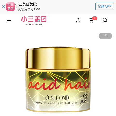
小三美日美妝
開啟APP
立刻使用官方APP
0
1
/
1