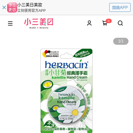
小三美日美妝
開啟APP
立刻使用官方APP
0
1
/
1