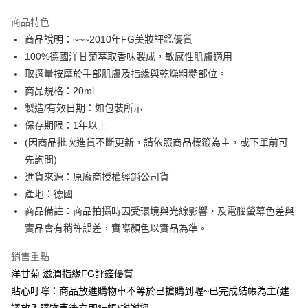
LINE Pay
商品特色
Apple Pay
商品說明：~~~2010年FG美妝評鑑優質
100%德國洋甘菊萃取香味製成，敏感性肌膚適用
街口支付
取適量按摩於手部肌膚及指緣與乾燥粗糙部位。
全盈+PAY
商品規格：20ml
製造/有效日期：如包裝所示
ATM付款
保存期限：1年以上
(因商品批次進貨不斷更新，請依照商品標籤為主，或下單前可
運送方式
先詢問)
全家付款取貨
進貨來源：原廠商授權經銷公司貨
每筆NT$60，滿NT$299(含以上)免運費
產地：德國
商品備註：商品拍攝時因受環境與光線影響，及電腦螢幕色差與
付款後全家取貨
實品會有稍許誤差，實際顏色以實品為準。
每筆NT$60，滿NT$299(含以上)免運費
萊爾富取貨付款
銷售重點
洋甘菊 滋潤指緣FG評鑑優質
每筆NT$60，滿NT$599(含以上)免運費
貼心叮嚀：商品放進購物車不等於已搶購到喔~已完成結帳為主(建
付款後萊爾富取貨