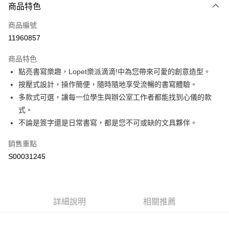
商品特色
信用卡一次付款
商品編號
超商取貨付款
11960857
LINE Pay
商品特色
Apple Pay
點亮書寫樂趣，Lopet樂派滴滴!中為您帶來可愛的創意造型。
按壓式設計，操作簡便，隨時隨地享受流暢的書寫體驗。
街口支付
多款式可選，讓每一位學生與辦公室工作者都能找到心儀的款
全盈+PAY
式。
不論是簽字還是日常書寫，都是您不可或缺的文具夥伴。
ATM付款
銷售重點
運送方式
S00031245
全家付款取貨
每筆NT$60，滿NT$599(含以上)免運費
付款後全家取貨
詳細說明
相關推薦
每筆NT$60，滿NT$599(含以上)免運費