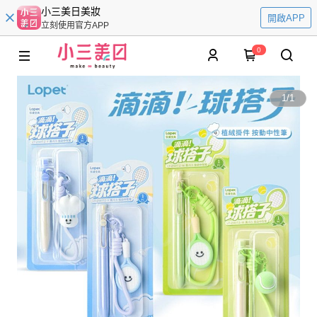
小三美日美妝
開啟APP
立刻使用官方APP
0
1
/
1