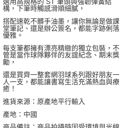
選用高規格的 ST 筆頭與強韌彈簧結
構，下筆時觸感滑順細膩，
搭配速乾不髒手油墨，讓你無論是做課
堂筆記、還是辦公簽名，都能字跡俐落
優雅。
每支筆都擁有漂亮精緻的獨立包裝，不
管是當作球隊夥伴的友誼紀念、期末獎
勵，
還是買齊一整套網羽球系列跟好朋友一
人一支，都能讓書寫生活充滿熱血與療
癒！
進貨來源：原產地平行輸入
產地：中國
商品備註：商品拍攝時因受環境與光線