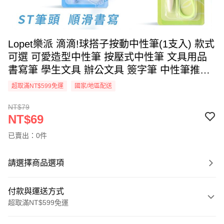
Lopet樂派 滴滴!球搭子按動中性筆(1支入) 款式
可選 可愛造型中性筆 按壓式中性筆 文具用品
書寫筆 學生文具 辦公文具 簽字筆 中性筆推薦
【DS031044】
超取滿NT$599免運
國家/地區配送
NT$79
NT$69
已賣出：0件
請選擇商品選項
付款與運送方式
超取滿NT$599免運
付款方式