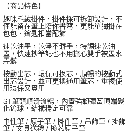
萊爾富取貨付款
【商品特色】
每筆NT$60，滿NT$599(含以上)免運費
趣味毛絨掛件，掛件採可拆卸設計，不
付款後萊爾富取貨
僅能留在筆上陪你書寫，更能單獨掛在
每筆NT$60，滿NT$599(含以上)免運費
包包、鑰匙扣當配飾
7-11付款取貨
速乾油墨，乾淨不髒手，特調速乾油
每筆NT$60，滿NT$599(含以上)免運費
墨，快速抄筆記也不用擔心雙手被墨水
付款後7-11取貨
弄髒
每筆NT$60，滿NT$599(含以上)免運費
按動出芯，環保可換芯，順暢的按動式
宅配
出芯設計，並可更換通用筆芯，重複使
每筆NT$80，滿NT$799(含以上)免運費
用環保又實用
國家/地區配送0330
查看運費
ST筆頭順滑流暢，內置強韌彈簧頂端碳
化鎢球，結構穩定可靠
中性筆 / 原子筆 / 掛件筆 / 吊飾筆 / 掛飾
筆 / 文具送禮 / 換芯原子筆