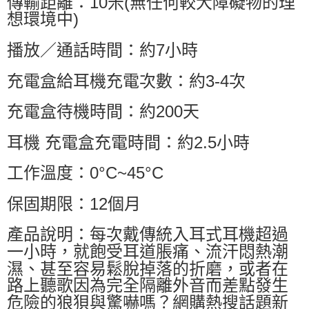
傳輸距離：10米(無任何較大障礙物的理
想環境中)
播放／通話時間：約7小時
充電盒給耳機充電次數：約3-4次
充電盒待機時間：約200天
耳機 充電盒充電時間：約2.5小時
工作溫度：0°C~45°C
保固期限：12個月
產品說明：每次戴傳統入耳式耳機超過
一小時，就飽受耳道脹痛、流汗悶熱潮
濕、甚至容易鬆脫掉落的折磨，或者在
路上聽歌因為完全隔離外音而差點發生
危險的狼狽與驚嚇嗎？網購熱搜話題新