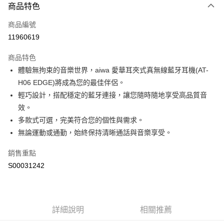
商品特色
信用卡一次付款
商品編號
超商取貨付款
11960619
LINE Pay
商品特色
Apple Pay
體驗無拘束的音樂世界，aiwa 愛華耳夾式真無線藍牙耳機(AT-
H06 EDGE)將成為您的最佳伴侶。
街口支付
輕巧設計，搭配穩定的藍牙連接，讓您隨時隨地享受高品質音
全盈+PAY
效。
多款式可選，完美符合您的個性與需求。
ATM付款
無論運動或通勤，始終保持清晰通話與音樂享受。
運送方式
銷售重點
全家付款取貨
S00031242
每筆NT$60，滿NT$599(含以上)免運費
付款後全家取貨
每筆NT$60，滿NT$599(含以上)免運費
詳細說明
相關推薦