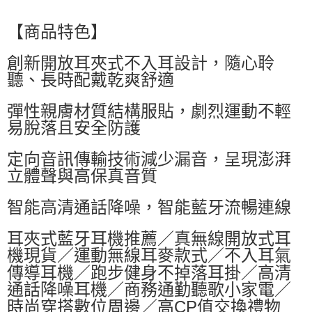
萊爾富取貨付款
每筆NT$60，滿NT$599(含以上)免運費
【商品特色】
付款後萊爾富取貨
創新開放耳夾式不入耳設計，隨心聆
每筆NT$60，滿NT$599(含以上)免運費
聽、長時配戴乾爽舒適
7-11付款取貨
彈性親膚材質結構服貼，劇烈運動不輕
每筆NT$60，滿NT$599(含以上)免運費
易脫落且安全防護
付款後7-11取貨
定向音訊傳輸技術減少漏音，呈現澎湃
每筆NT$60，滿NT$599(含以上)免運費
立體聲與高保真音質
宅配
每筆NT$80，滿NT$799(含以上)免運費
智能高清通話降噪，智能藍牙流暢連線
耳夾式藍牙耳機推薦／真無線開放式耳
機現貨／運動無線耳麥款式／不入耳氣
傳導耳機／跑步健身不掉落耳掛／高清
通話降噪耳機／商務通勤聽歌小家電／
時尚穿搭數位周邊／高CP值交換禮物