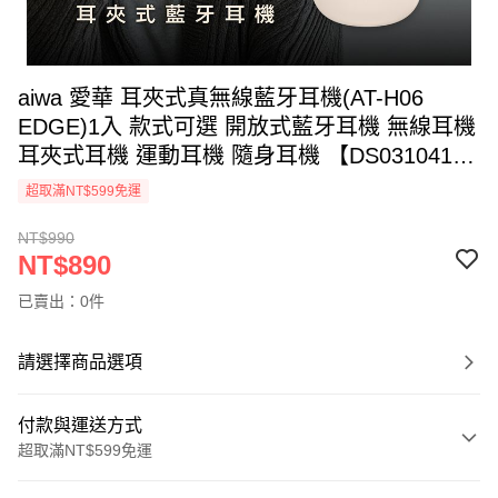
aiwa 愛華 耳夾式真無線藍牙耳機(AT-H06
EDGE)1入 款式可選 開放式藍牙耳機 無線耳機
耳夾式耳機 運動耳機 隨身耳機 【DS031041】
空運禁送
超取滿NT$599免運
NT$990
NT$890
已賣出：0件
請選擇商品選項
付款與運送方式
超取滿NT$599免運
付款方式