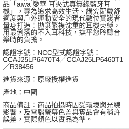
品「aiwa 愛華 耳夾式真無線藍牙耳
機」，專為追求高效生活、講究配戴舒
適度與戶外運動安全的現代數位實踐者
量身打造！拋棄繁複沈重的耳機束縛，
用最俐落的不入耳科技，撫平您聆聽音
樂時的負擔。
認證字號：NCC型式認證字號：
CCAJ25LP6470T4／CCAJ25LP6460T1
／R38456
進貨來源：原廠授權進貨
產地：中國
商品備註：商品拍攝時因受環境與光線
影響，及電腦螢幕色差與實品會有稍許
誤差，實際顏色以實品為準。