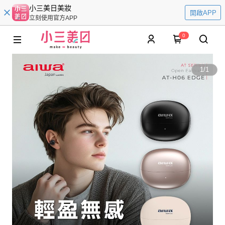
小三美日美妝
開啟APP
立刻使用官方APP
0
1
/
1