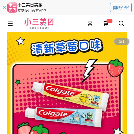
小三美日美妝
開啟APP
立刻使用官方APP
0
1
/
1