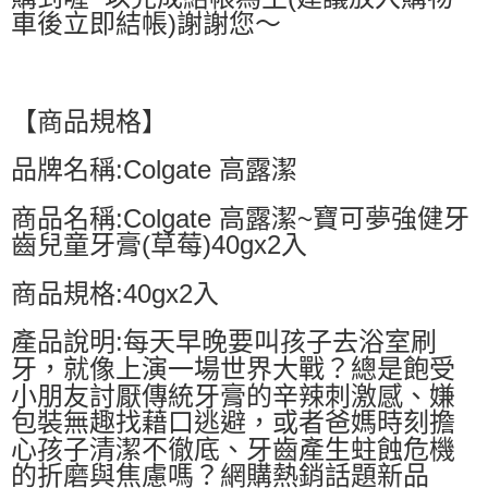
車後立即結帳)謝謝您～
【商品規格】
品牌名稱:Colgate 高露潔
商品名稱:Colgate 高露潔~寶可夢強健牙
齒兒童牙膏(草莓)40gx2入
商品規格:40gx2入
產品說明:每天早晚要叫孩子去浴室刷
牙，就像上演一場世界大戰？總是飽受
小朋友討厭傳統牙膏的辛辣刺激感、嫌
包裝無趣找藉口逃避，或者爸媽時刻擔
心孩子清潔不徹底、牙齒產生蛀蝕危機
的折磨與焦慮嗎？網購熱銷話題新品