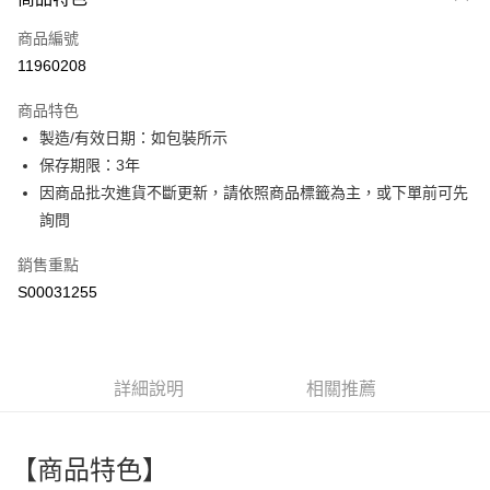
信用卡一次付款
商品編號
超商取貨付款
11960208
LINE Pay
商品特色
Apple Pay
製造/有效日期：如包裝所示
保存期限：3年
街口支付
因商品批次進貨不斷更新，請依照商品標籤為主，或下單前可先
全盈+PAY
詢問
ATM付款
銷售重點
S00031255
運送方式
全家付款取貨
每筆NT$60，滿NT$599(含以上)免運費
詳細說明
相關推薦
付款後全家取貨
每筆NT$60，滿NT$599(含以上)免運費
【商品特色】
萊爾富取貨付款