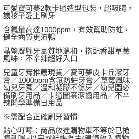
可愛寶可夢2款卡通造型包裝，超吸睛，
每筆NT$60，滿NT$599(含以上)免運費
讓孩子愛上刷牙
付款後萊爾富取貨
每筆NT$60，滿NT$599(含以上)免運費
含氟量高達1000ppm，有效幫助防蛀，
健全齒質更流暢
7-11付款取貨
每筆NT$60，滿NT$599(含以上)免運費
晶瑩凝膠牙膏質地溫和，搭配香甜草莓
風味，不辛辣超好入口
付款後7-11取貨
每筆NT$60，滿NT$599(含以上)免運費
兒童牙膏推薦現貨／寶可夢皮卡丘潔牙
宅配
膏／1000ppm含氟防蛀牙膏／草莓風味
幼兒牙膏／溫和凝膠不傷牙／幼兒園必
每筆NT$80，滿NT$799(含以上)免運費
備刷牙用品／卡通圖案潔齒用品／不辛
國家/地區配送0330
查看運費
辣開學準備日用品
※需配合正確刷牙習慣
貼心叮嚀：商品放進購物車不等於已搶
購到喔~以完成結帳為主(建議放入購物