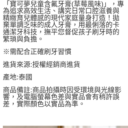
「寶可夢兒童含氟牙膏(草莓風味)」，專
為追求高效生活、講究日常口腔滋養與
精緻育兒體感的現代家庭量身打造！拋
棄單調乏味的成人牙膏，用最俐落的卡
通潔牙科技，撫平您督促孩子刷牙時的
繁瑣與負擔。
※需配合正確刷牙習慣
進貨來源:授權經銷商進貨
產地:泰國
商品備註:商品拍攝時因受環境與光線影
響，及電腦螢幕色差與實品會有稍許誤
差，實際顏色以實品為準。