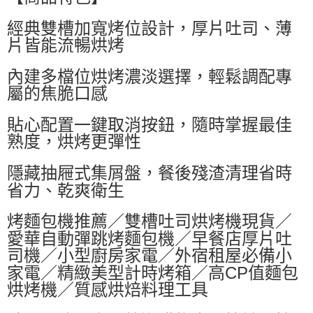
萊爾富取貨付款
經典雙槽加寬烤位設計，厚片吐司、薄
每筆NT$60，滿NT$599(含以上)免運費
片皆能流暢烘烤
付款後萊爾富取貨
每筆NT$60，滿NT$599(含以上)免運費
內建多檔位烘烤濃淡選擇，輕鬆調配專
屬的焦脆口感
7-11付款取貨
每筆NT$60，滿NT$599(含以上)免運費
貼心配置一鍵取消按鈕，隨時掌握最佳
熟度，烘烤更彈性
付款後7-11取貨
每筆NT$60，滿NT$599(含以上)免運費
隱藏抽屜式集屑盤，餐後殘渣清理省時
宅配
省力、乾爽衛生
每筆NT$80，滿NT$799(含以上)免運費
烤麵包機推薦／雙槽吐司烘烤機現貨／
愛華自動彈跳烤麵包機／早餐店厚片吐
司機／小型廚房家電／外宿租屋必備小
家電／精緻美型計時烤箱／高CP值麵包
烘烤機／質感烘焙料理工具