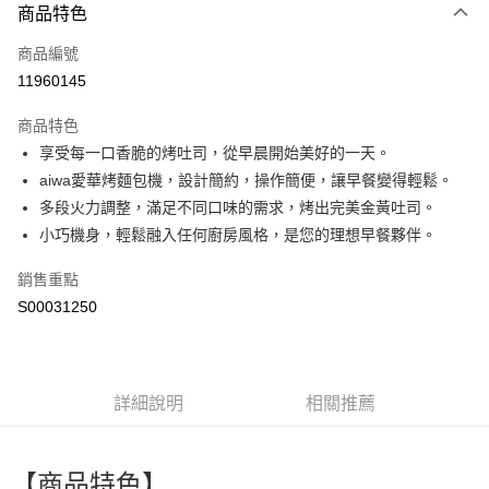
商品特色
信用卡一次付款
商品編號
超商取貨付款
11960145
LINE Pay
商品特色
Apple Pay
享受每一口香脆的烤吐司，從早晨開始美好的一天。
aiwa愛華烤麵包機，設計簡約，操作簡便，讓早餐變得輕鬆。
街口支付
多段火力調整，滿足不同口味的需求，烤出完美金黃吐司。
全盈+PAY
小巧機身，輕鬆融入任何廚房風格，是您的理想早餐夥伴。
ATM付款
銷售重點
S00031250
運送方式
全家付款取貨
每筆NT$60，滿NT$599(含以上)免運費
詳細說明
相關推薦
付款後全家取貨
每筆NT$60，滿NT$599(含以上)免運費
【商品特色】