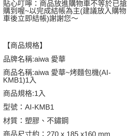
貼心叮嚀：商品放進購物車不等於已搶
購到喔~以完成結帳為主(建議放入購物
車後立即結帳)謝謝您～
【商品規格】
品牌名稱:aiwa 愛華
商品名稱:aiwa 愛華~烤麵包機(AI-
KMB1)1入
商品規格:1入
型號：AI-KMB1
材質：塑膠、不鏽鋼
商品尺寸約：270 x 185 x160 mm