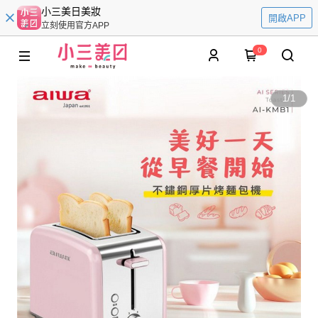
小三美日美妝
開啟APP
立刻使用官方APP
0
1
/
1