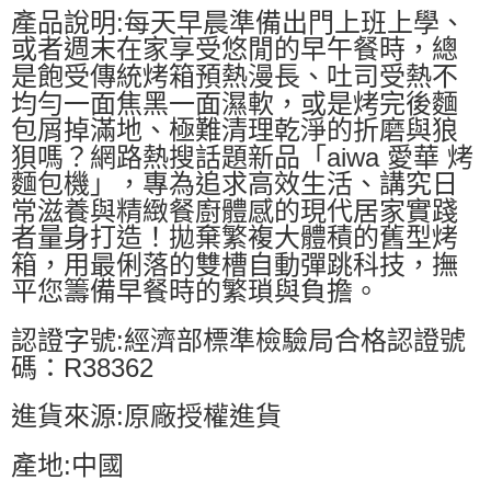
產品說明:每天早晨準備出門上班上學、
或者週末在家享受悠閒的早午餐時，總
是飽受傳統烤箱預熱漫長、吐司受熱不
均勻一面焦黑一面濕軟，或是烤完後麵
包屑掉滿地、極難清理乾淨的折磨與狼
狽嗎？網路熱搜話題新品「aiwa 愛華 烤
麵包機」，專為追求高效生活、講究日
常滋養與精緻餐廚體感的現代居家實踐
者量身打造！拋棄繁複大體積的舊型烤
箱，用最俐落的雙槽自動彈跳科技，撫
平您籌備早餐時的繁瑣與負擔。
認證字號:經濟部標準檢驗局合格認證號
碼：R38362
進貨來源:原廠授權進貨
產地:中國