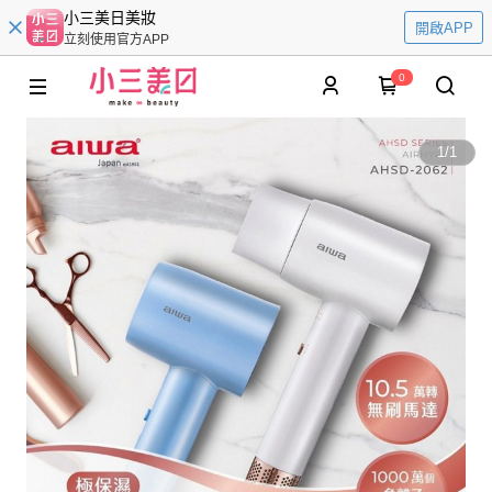
小三美日美妝
開啟APP
立刻使用官方APP
0
1
/
1