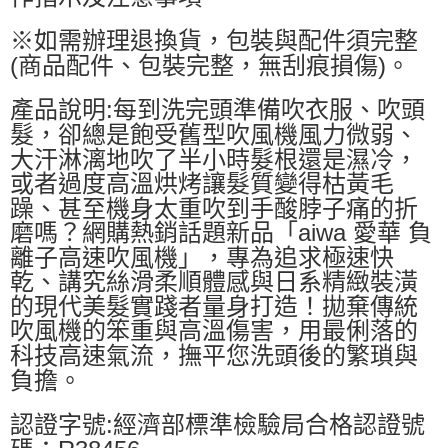
※如需辦理退換貨，包裝與配件須完整
(商品配件、包裝完整，無刮痕損傷)。
產品說明:每到洗完頭準備吹衣服、吹頭
髮，卻總是飽受舊型吹風機風力微弱、
大汗淋漓地吹了半小時髮根還是濕冷，
或者過度高溫烘烤讓髮質變得枯黃毛
躁、甚至機身太重吹到手酸脖子痛的折
磨嗎？網購熱銷話題新品「aiwa 愛華 負
離子高速吹風機」，專為追求極速快
乾、講究絲滑柔順體感與日系精緻裝潢
的現代美髮實踐者量身打造！拋棄傳統
吹風機的笨重與高溫傷害，用最俐落的
科技高速氣流，撫平您洗頭後的繁瑣與
負擔。
認證字號:經濟部標準檢驗局合格認證號