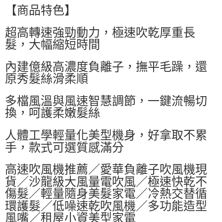
萊爾富取貨付款
【商品特色】
每筆NT$60，滿NT$599(含以上)免運費
超高轉速強勁動力，極速吹乾厚重長
付款後萊爾富取貨
髮，大幅縮短時間
每筆NT$60，滿NT$599(含以上)免運費
內建億級高濃度負離子，撫平毛躁，還
7-11付款取貨
原秀髮絲滑柔順
每筆NT$60，滿NT$599(含以上)免運費
多檔風溫與風速智慧調節，一鍵流暢切
付款後7-11取貨
換，呵護柔嫩髮絲
每筆NT$60，滿NT$599(含以上)免運費
宅配
人體工學輕量化美型機身，好拿取不累
每筆NT$80，滿NT$799(含以上)免運費
手，款式可選質感滿分
高速吹風機推薦／愛華負離子吹風機現
貨／沙龍級大風量電吹風／極速快乾不
傷髮／輕量隨身美髮家電／冷熱交替循
環護髮／低噪速乾吹風機／多功能造型
風嘴／租屋小資美型家電