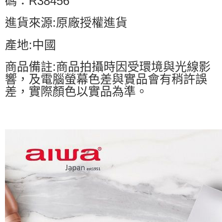
碼：R38456
進貨來源:原廠授權進貨
產地:中國
商品備註:商品拍攝時因受環境與光線影
響，及電腦螢幕色差與實品會有稍許誤
差，實際顏色以實品為準。