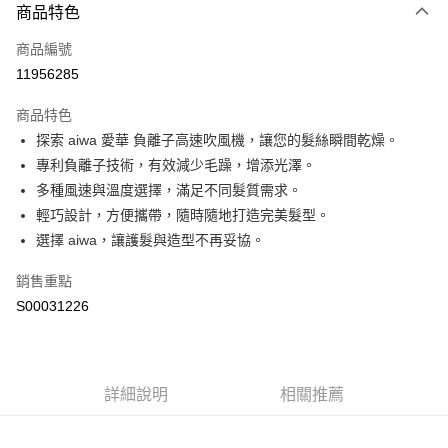
商品特色
信用卡一次付款
商品編號
超商取貨付款
11956285
LINE Pay
商品特色
Apple Pay
探索 aiwa 愛華 負離子高速吹風機，讓您的髮絲瞬間乾燥。
專利負離子技術，有效減少毛躁，增添光澤。
街口支付
多種風速與溫度選擇，滿足不同髮質需求。
全盈+PAY
輕巧設計，方便攜帶，隨時隨地打造完美髮型。
選擇 aiwa，讓護髮與造型不再妥協。
ATM付款
銷售重點
運送方式
S00031226
全家付款取貨
每筆NT$60，滿NT$599(含以上)免運費
付款後全家取貨
詳細說明
相關推薦
每筆NT$60，滿NT$599(含以上)免運費