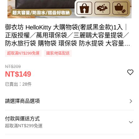
御衣坊 HelloKitty 大購物袋(奢感黑金款)1入｜
正版授權／萬用環保袋／三麗鷗大容量提袋／
防水旅行袋 購物袋 環保袋 防水提袋 大容量提
袋 Hello Kitty【DS031004】
超取滿NT$299免運
國家/地區配送
NT$209
NT$149
已賣出：28件
請選擇商品選項
付款與運送方式
超取滿NT$299免運
付款方式