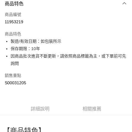
商品特色
信用卡一次付款
商品編號
超商取貨付款
11953219
LINE Pay
商品特色
Apple Pay
製造/有效日期：如包裝所示
保存期限：10年
街口支付
因商品批次進貨不斷更新，請依照商品標籤為主，或下單前可先
全盈+PAY
詢問
ATM付款
銷售重點
S00031205
運送方式
全家付款取貨
每筆NT$60，滿NT$299(含以上)免運費
詳細說明
相關推薦
付款後全家取貨
每筆NT$60，滿NT$299(含以上)免運費
【商品特色】