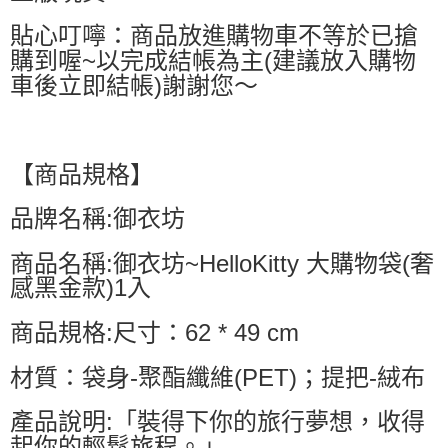
貼心叮嚀：商品放進購物車不等於已搶
購到喔~以完成結帳為主(建議放入購物
車後立即結帳)謝謝您～
【商品規格】
品牌名稱:御衣坊
商品名稱:御衣坊~HelloKitty 大購物袋(奢
感黑金款)1入
商品規格:尺寸：62 * 49 cm
材質：袋身-聚酯纖維(PET)；提把-絨布
產品說明:「裝得下你的旅行夢想，收得
起你的輕鬆旅程。」