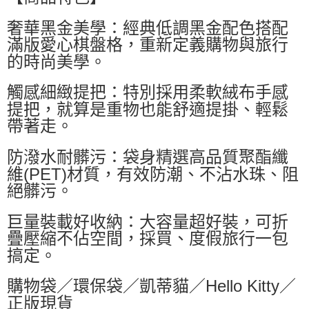
萊爾富取貨付款
奢華黑金美學：經典低調黑金配色搭配
每筆NT$60，滿NT$599(含以上)免運費
滿版愛心棋盤格，重新定義購物與旅行
付款後萊爾富取貨
的時尚美學。
每筆NT$60，滿NT$599(含以上)免運費
觸感細緻提把：特別採用柔軟絨布手感
7-11付款取貨
提把，就算是重物也能舒適提掛、輕鬆
每筆NT$60，滿NT$599(含以上)免運費
帶著走。
付款後7-11取貨
防潑水耐髒污：袋身精選高品質聚酯纖
每筆NT$60，滿NT$599(含以上)免運費
維(PET)材質，有效防潮、不沾水珠、阻
宅配
絕髒污。
每筆NT$80，滿NT$799(含以上)免運費
巨量裝載好收納：大容量超好裝，可折
國家/地區配送0330
查看運費
疊壓縮不佔空間，採買、度假旅行一包
搞定。
購物袋／環保袋／凱蒂貓／Hello Kitty／
正版現貨