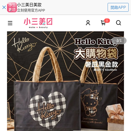
小三美日美妝
開啟APP
立刻使用官方APP
0
1
/
1