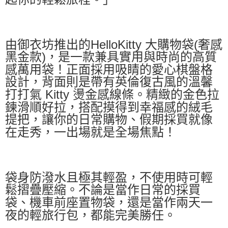
由御衣坊推出的HelloKitty 大購物袋(奢感
黑金款)，是一款兼具實用與時尚的高質
感萬用袋！正面採用吸睛的愛心棋盤格
設計，背面則是帶有英倫復古風的溫馨
打打氣 Kitty 燙金感線條。精緻的金色拉
鍊滑順好拉，搭配摸得到幸福感的絨毛
提把，讓你的日常購物、假期採買就像
在走秀，一出場就是全場焦點！
袋身防潑水且極其輕盈，不使用時可輕
鬆摺疊壓縮。不論是當作日常的採買
袋、機車前座置物袋，還是當作兩天一
夜的輕旅行包，都能完美勝任。