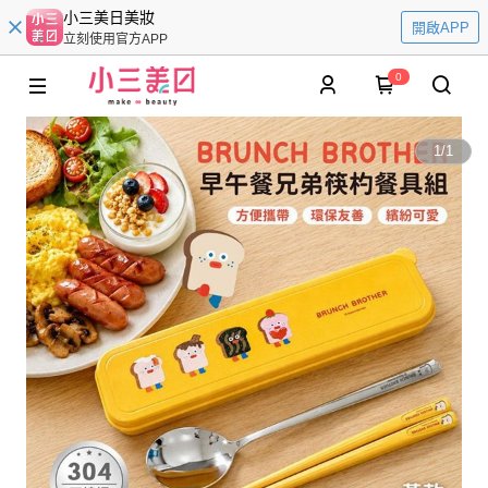
小三美日美妝
開啟APP
立刻使用官方APP
0
1
/
1