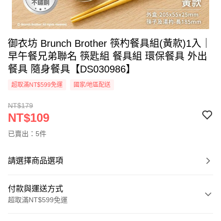
御衣坊 Brunch Brother 筷杓餐具組(黃款)1入｜
早午餐兄弟聯名 筷匙組 餐具組 環保餐具 外出
餐具 隨身餐具【DS030986】
超取滿NT$599免運
國家/地區配送
NT$179
NT$109
已賣出：5件
請選擇商品選項
付款與運送方式
超取滿NT$599免運
付款方式