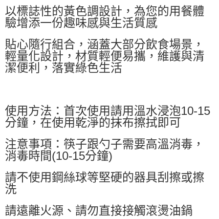
以標誌性的黃色調設計，為您的用餐體
驗增添一份趣味感與生活質感
貼心隨行組合，涵蓋大部分飲食場景，
輕量化設計，材質輕便易攜，維護與清
潔便利，落實綠色生活
使用方法：首次使用請用溫水浸泡10-15
分鐘，在使用乾淨的抹布擦拭即可
注意事項：筷子跟勺子需要高溫消毒，
消毒時間(10-15分鐘)
請不使用鋼絲球等堅硬的器具刮擦或擦
洗
請遠離火源、請勿直接接觸滾燙油鍋