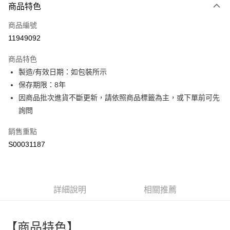
商品特色
信用卡一次付款
商品編號
超商取貨付款
11949092
LINE Pay
商品特色
Apple Pay
製造/有效日期：如包裝所示
保存期限：8年
街口支付
因商品批次進貨不斷更新，請依照商品標籤為主，或下單前可先
全盈+PAY
詢問
ATM付款
銷售重點
S00031187
運送方式
全家付款取貨
每筆NT$60，滿NT$599(含以上)免運費
詳細說明
相關推薦
付款後全家取貨
每筆NT$60，滿NT$599(含以上)免運費
【商品特色】