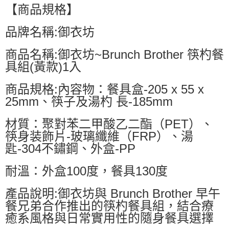
【商品規格】
品牌名稱:御衣坊
商品名稱:御衣坊~Brunch Brother 筷杓餐
具組(黃款)1入
商品規格:內容物：餐具盒-205 x 55 x
25mm、筷子及湯杓 長-185mm
材質：聚對苯二甲酸乙二酯（PET）、
筷身装飾片-玻璃纖維（FRP）、湯
匙-304不鏽鋼、外盒-PP
耐溫：外盒100度，餐具130度
產品說明:御衣坊與 Brunch Brother 早午
餐兄弟合作推出的筷杓餐具組，結合療
癒系風格與日常實用性的隨身餐具選擇