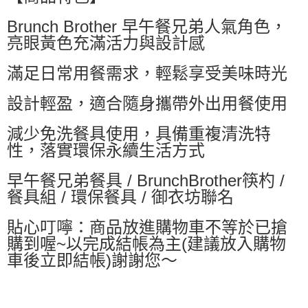
萊爾富取貨付款
Brunch Brother 早午餐兄弟人氣角色，
每筆NT$60，滿NT$599(含以上)免運費
亮眼黃色充滿活力與設計感
付款後萊爾富取貨
每筆NT$60，滿NT$599(含以上)免運費
滿足日常用餐需求，輕鬆享受美味時光
7-11付款取貨
設計輕盈，適合隨身攜帶外出用餐使用
每筆NT$60，滿NT$599(含以上)免運費
減少免洗餐具使用，具備重複清洗特
付款後7-11取貨
性，落實環保永續生活方式
每筆NT$60，滿NT$599(含以上)免運費
早午餐兄弟餐具 / BrunchBrother筷杓 /
宅配
餐具組 / 環保餐具 / 御衣坊聯名
每筆NT$80，滿NT$799(含以上)免運費
貼心叮嚀：商品放進購物車不等於已搶
國家/地區配送0330
查看運費
購到喔~以完成結帳為主(建議放入購物
車後立即結帳)謝謝您～