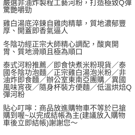
嚴選非油炸製程工藝河粉，打造極致Q彈
每筆NT$60，滿NT$599(含以上)免運費
驚艷嚼勁
付款後萊爾富取貨
雞白湯底淬鍊自雞肉精華，質地濃郁豐
每筆NT$60，滿NT$599(含以上)免運費
厚、開蓋即香氣逼人
7-11付款取貨
每筆NT$60，滿NT$599(含以上)免運費
冬陰功經正宗大師精心調配，酸爽開
胃、質地滑順且極為順口
付款後7-11取貨
每筆NT$60，滿NT$599(含以上)免運費
泰式河粉推薦／即食快煮米粉現貨／泰
國冬陰功泡麵／正宗雞白湯泡米粉／非
宅配
油炸即食麵／辦公室東南亞團購／異國
每筆NT$80，滿NT$799(含以上)免運費
風味宵夜／隨身杯裝方便麵／低溫烘焙Q
國家/地區配送0330
查看運費
彈河粉
貼心叮嚀：商品放進購物車不等於已搶
購到喔~以完成結帳為主(建議放入購物
車後立即結帳)謝謝您～