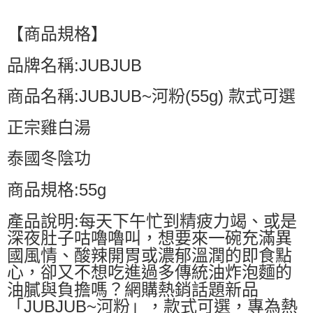
【商品規格】
品牌名稱:JUBJUB
商品名稱:JUBJUB~河粉(55g) 款式可選
正宗雞白湯
泰國冬陰功
商品規格:55g
產品說明:每天下午忙到精疲力竭、或是
深夜肚子咕嚕嚕叫，想要來一碗充滿異
國風情、酸辣開胃或濃郁溫潤的即食點
心，卻又不想吃進過多傳統油炸泡麵的
油膩與負擔嗎？網購熱銷話題新品
「JUBJUB~河粉」，款式可選，專為熱