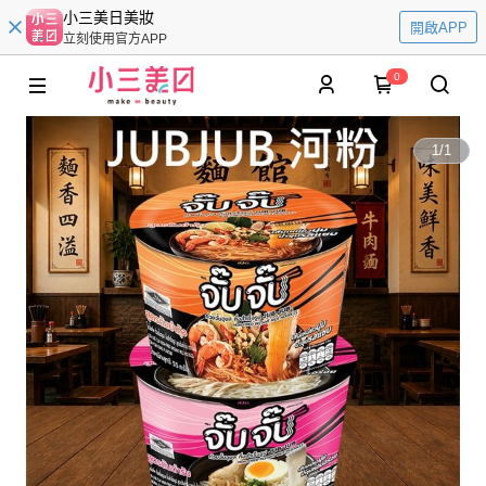
小三美日美妝
開啟APP
立刻使用官方APP
0
1
/
1