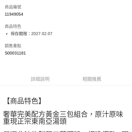
商品編號
超商取貨付款
11949054
LINE Pay
商品特色
Apple Pay
保存期限：2027.02.07
街口支付
銷售重點
S00031181
全盈+PAY
ATM付款
詳細說明
相關推薦
運送方式
全家付款取貨
每筆NT$60，滿NT$299(含以上)免運費
【商品特色】
付款後全家取貨
奢華完美配方黃金三包組合，原汁原味
每筆NT$60，滿NT$299(含以上)免運費
重現正宗東南亞湯頭
萊爾富取貨付款