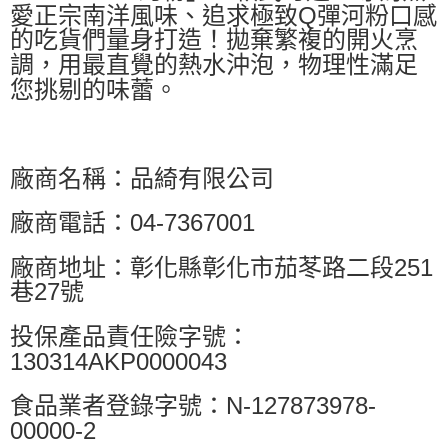
愛正宗南洋風味、追求極致Q彈河粉口感
的吃貨們量身打造！拋棄繁複的開火烹
調，用最直覺的熱水沖泡，物理性滿足
您挑剔的味蕾。
廠商名稱：品綺有限公司
廠商電話：04-7367001
廠商地址：彰化縣彰化市茄苳路二段251
巷27號
投保產品責任險字號：
130314AKP0000043
食品業者登錄字號：N-127873978-
00000-2