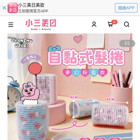
小三美日美妝
開啟APP
立刻使用官方APP
0
1
/
1