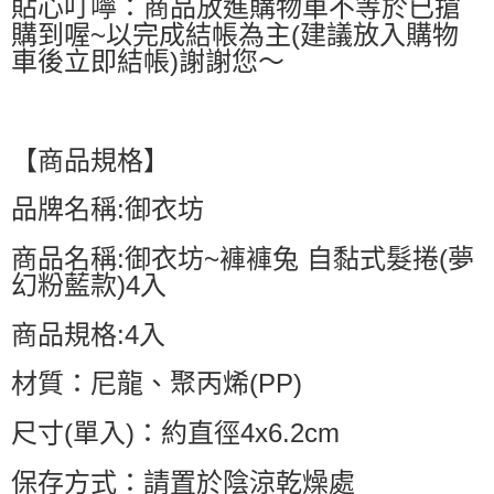
貼心叮嚀：商品放進購物車不等於已搶
購到喔~以完成結帳為主(建議放入購物
車後立即結帳)謝謝您～
【商品規格】
品牌名稱:御衣坊
商品名稱:御衣坊~褲褲兔 自黏式髮捲(夢
幻粉藍款)4入
商品規格:4入
材質：尼龍、聚丙烯(PP)
尺寸(單入)：約直徑4x6.2cm
保存方式：請置於陰涼乾燥處