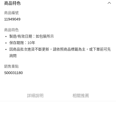
商品特色
信用卡一次付款
商品編號
超商取貨付款
11949049
LINE Pay
商品特色
Apple Pay
製造/有效日期：如包裝所示
保存期限：10年
街口支付
因商品批次進貨不斷更新，請依照商品標籤為主，或下單前可先
全盈+PAY
詢問
ATM付款
銷售重點
S00031180
運送方式
全家付款取貨
每筆NT$60，滿NT$599(含以上)免運費
詳細說明
相關推薦
付款後全家取貨
每筆NT$60，滿NT$599(含以上)免運費