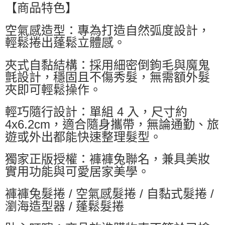
萊爾富取貨付款
【商品特色】
每筆NT$60，滿NT$599(含以上)免運費
空氣感造型：專為打造自然弧度設計，
付款後萊爾富取貨
輕鬆捲出蓬鬆立體感。
每筆NT$60，滿NT$599(含以上)免運費
夾式自黏結構：採用細密倒鉤毛與魔鬼
7-11付款取貨
氈設計，穩固且不傷秀髮，無需額外髮
每筆NT$60，滿NT$599(含以上)免運費
夾即可輕鬆操作。
付款後7-11取貨
輕巧隨行設計：單組 4 入，尺寸約
每筆NT$60，滿NT$599(含以上)免運費
4x6.2cm，適合隨身攜帶，無論通勤、旅
宅配
遊或外出都能快速整理髮型。
每筆NT$80，滿NT$799(含以上)免運費
獨家正版授權：褲褲兔聯名，兼具美妝
國家/地區配送0330
查看運費
實用功能與可愛居家美學。
褲褲兔髮捲 / 空氣感髮捲 / 自黏式髮捲 /
瀏海造型器 / 蓬鬆髮捲