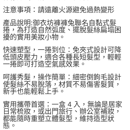
注意事項：請遠離火源避免過熱變形
產品說明:御衣坊褲褲兔聯名自黏式髮
捲，為打造自然弧度、擺脫髮絲扁塌困
擾的實用美妝小物。
快速塑型，一捲到位：免夾式設計可降
低頭皮壓力，適合各種長短髮型，輕輕
一捲即可打造空氣感效果。
呵護秀髮，操作簡單：細密倒鉤毛設計
使髮絲不易脫落，材質不易傷害髮質，
新手也能輕鬆上手。
實用攜帶首選：一盒 4 入，無論是居家
日常梳妝，或出門旅行、辦公室補妝，
都能隨時重塑立體髮型，維持造型狀
態。