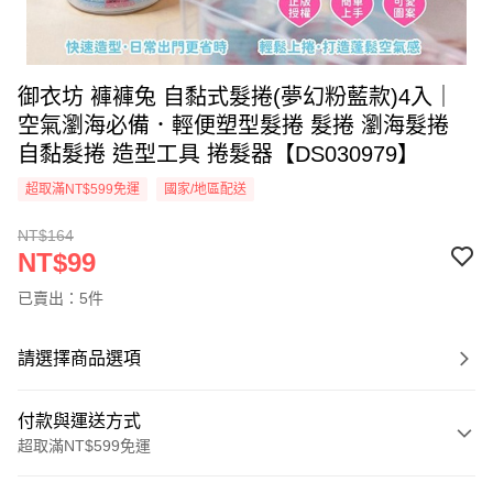
御衣坊 褲褲兔 自黏式髮捲(夢幻粉藍款)4入｜
空氣瀏海必備．輕便塑型髮捲 髮捲 瀏海髮捲
自黏髮捲 造型工具 捲髮器【DS030979】
超取滿NT$599免運
國家/地區配送
NT$164
NT$99
已賣出：5件
請選擇商品選項
付款與運送方式
超取滿NT$599免運
付款方式