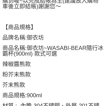
購到喔~以完成結帳為主(建議放入購物
車後立即結帳)謝謝您～
【商品規格】
品牌名稱:御衣坊
商品名稱:御衣坊~WASABI-BEAR隨行冰
霸杯(900ml) 款式可選
辣椒醬熊款
粉芥末熊款
芥末熊款
商品規格:900ml
材質 : 內膽-304不鏽鋼、外層-201不鏽