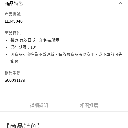
商品特色
信用卡一次付款
商品編號
超商取貨付款
11949040
LINE Pay
商品特色
Apple Pay
製造/有效日期：如包裝所示
保存期限：10年
街口支付
因商品批次進貨不斷更新，請依照商品標籤為主，或下單前可先
全盈+PAY
詢問
ATM付款
銷售重點
S00031179
運送方式
全家付款取貨
每筆NT$60，滿NT$599(含以上)免運費
詳細說明
相關推薦
付款後全家取貨
每筆NT$60，滿NT$599(含以上)免運費
【商品特色】