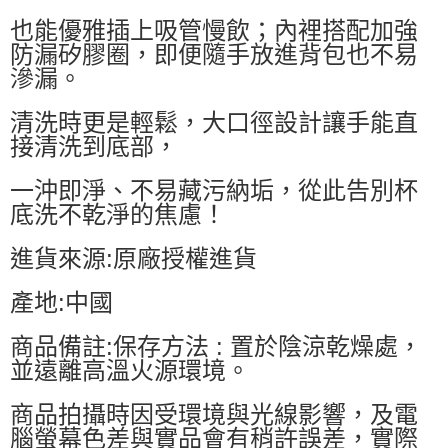
也能優雅插上吸管慢飲；內裡搭配加強
防漏矽膠圈，即便隨手放進背包也不易
滲漏。
清洗時更是輕鬆，大口徑設計讓手能直
接清洗到底部，
一沖即淨、不易藏污納垢，從此告別杯
底洗不乾淨的焦慮！
進貨來源:原廠授權進貨
產地:中國
商品備註:保存方法 : 置於陰涼乾燥處，
並遠離高溫火源環境。
商品拍攝時因受環境與光線影響，及電
腦螢幕色差與實品會有稍許誤差，實際