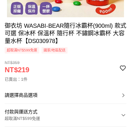
御衣坊 WASABI-BEAR隨行冰霸杯(900ml) 款式
可選 保冰杯 保溫杯 隨行杯 不鏽鋼冰霸杯 大容
量水杯【DS030978】
超取滿NT$599免運
國家/地區配送
NT$359
NT$219
已賣出：1件
請選擇商品選項
付款與運送方式
超取滿NT$599免運
付款方式