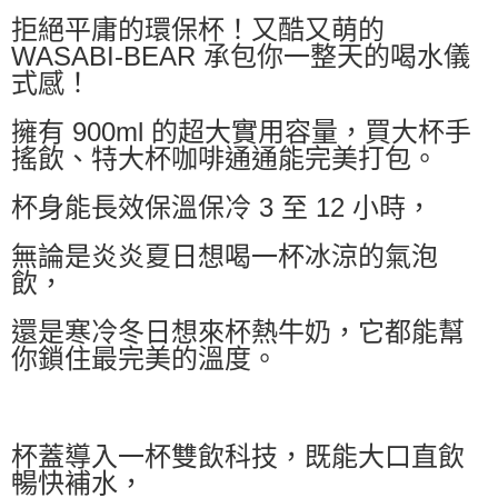
拒絕平庸的環保杯！又酷又萌的
WASABI-BEAR 承包你一整天的喝水儀
式感！
擁有 900ml 的超大實用容量，買大杯手
搖飲、特大杯咖啡通通能完美打包。
杯身能長效保溫保冷 3 至 12 小時，
無論是炎炎夏日想喝一杯冰涼的氣泡
飲，
還是寒冷冬日想來杯熱牛奶，它都能幫
你鎖住最完美的溫度。
杯蓋導入一杯雙飲科技，既能大口直飲
暢快補水，