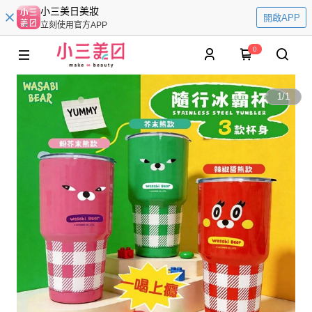
小三美日美妝
開啟APP
立刻使用官方APP
0
1
/
1