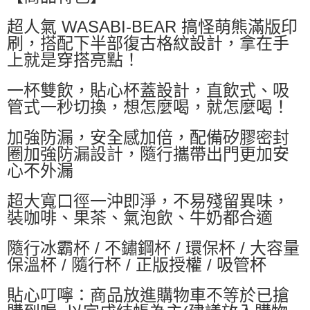
萊爾富取貨付款
超人氣 WASABI-BEAR 搞怪萌熊滿版印
每筆NT$60，滿NT$599(含以上)免運費
刷，搭配下半部復古格紋設計，拿在手
付款後萊爾富取貨
上就是穿搭亮點！
每筆NT$60，滿NT$599(含以上)免運費
一杯雙飲，貼心杯蓋設計，直飲式、吸
7-11付款取貨
管式一秒切換，想怎麼喝，就怎麼喝！
每筆NT$60，滿NT$599(含以上)免運費
加強防漏，安全感加倍，配備矽膠密封
付款後7-11取貨
圈加強防漏設計，隨行攜帶出門更加安
每筆NT$60，滿NT$599(含以上)免運費
心不外漏
宅配
超大寬口徑一沖即淨，不易殘留異味，
每筆NT$80，滿NT$799(含以上)免運費
裝咖啡、果茶、氣泡飲、牛奶都合適
國家/地區配送0330
查看運費
隨行冰霸杯 / 不鏽鋼杯 / 環保杯 / 大容量
保溫杯 / 隨行杯 / 正版授權 / 吸管杯
貼心叮嚀：商品放進購物車不等於已搶