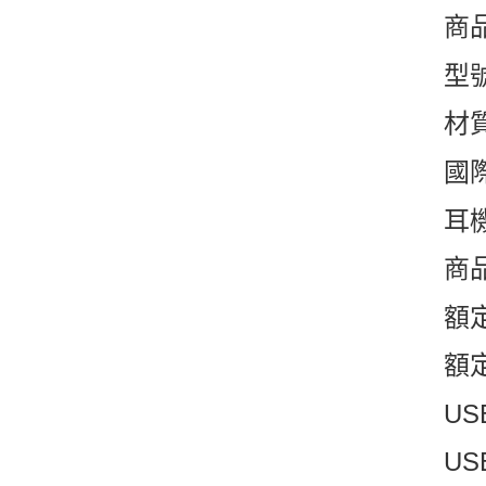
商
型號
材
國際
耳機
商品
額定
額定
US
US