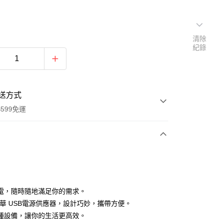
清除
紀錄
送方式
599免運
次付款
付款
電，隨時隨地滿足你的需求。
 愛華 USB電源供應器，設計巧妙，攜帶方便。
種設備，讓你的生活更高效。