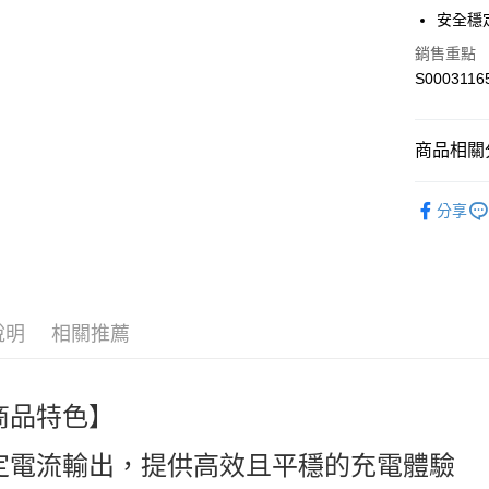
街口支付
安全穩
全盈+PAY
銷售重點
S0003116
ATM付款
商品相關分
運送方式
🎀創意生活百貨
全家付款
分享
Accessori
每筆NT$6
人氣商品
付款後全
熱搜✨新品搶先
每筆NT$6
說明
相關推薦
萊爾富取
每筆NT$6
商品特色】
付款後萊
每筆NT$6
定電流輸出，提供高效且平穩的充電體驗
7-11付款