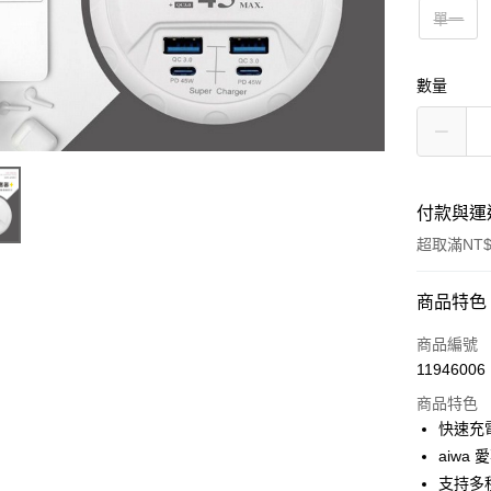
單一
數量
付款與運
超取滿NT$
付款方式
商品特色
信用卡一
商品編號
11946006
超商取貨
商品特色
LINE Pay
快速充
aiwa
Apple Pay
支持多