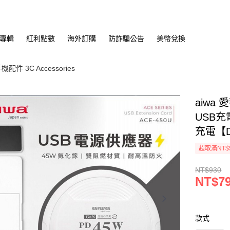
專輯
紅利點數
海外訂購
防詐騙公告
美幣兌換
配件 3C Accessories
aiwa 
USB充
充電【D
超取滿NT$
NT$930
NT$7
款式