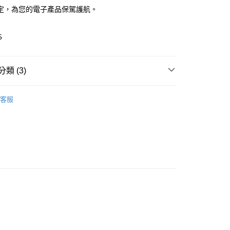
定，為您的電子產品保駕護航。
5
類 (3)
🎀 Daily Necessaries
3C配件｜手機配件 3C
取貨
客服
es
0，滿NT$599(含以上)免運費
推薦
家取貨
看✨ New Arrival
0，滿NT$599(含以上)免運費
貨付款
0，滿NT$599(含以上)免運費
爾富取貨
0，滿NT$599(含以上)免運費
取貨