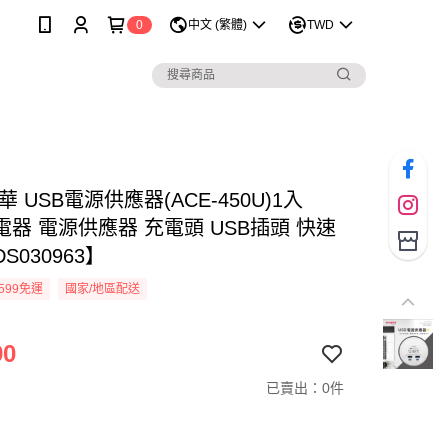
0
中文 (繁體)
TWD
愛華 USB電源供應器(ACE-450U)1入
電器 電源供應器 充電頭 USB插頭 快速
S030963】
599免運
國家/地區配送
90
已賣出：0件