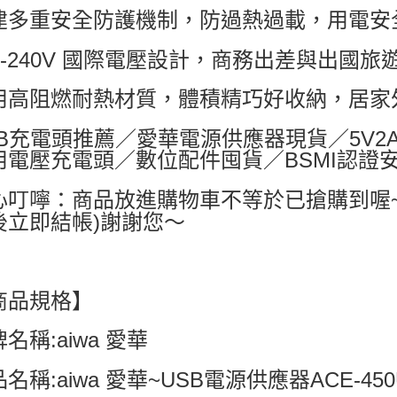
建多重安全防護機制，防過熱過載，用電安
每筆NT$6
付款後7-1
00-240V 國際電壓設計，商務出差與出國
每筆NT$6
用高阻燃耐熱材質，體積精巧好收納，居家
宅配
每筆NT$8
SB充電頭推薦／愛華電源供應器現貨／5V
用電壓充電頭／數位配件囤貨／BSMI認證
國家/地區配
心叮嚀：商品放進購物車不等於已搶購到喔
後立即結帳)謝謝您～
商品規格】
名稱:aiwa 愛華
名稱:aiwa 愛華~USB電源供應器ACE-450