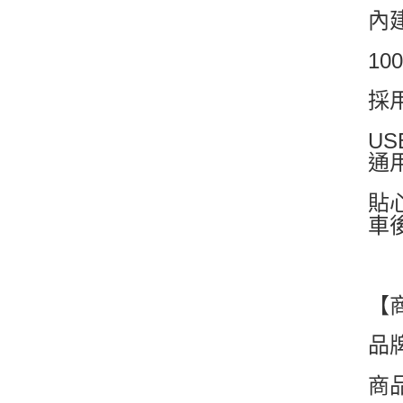
內
1
採
U
通
貼
車
【
品牌
商品