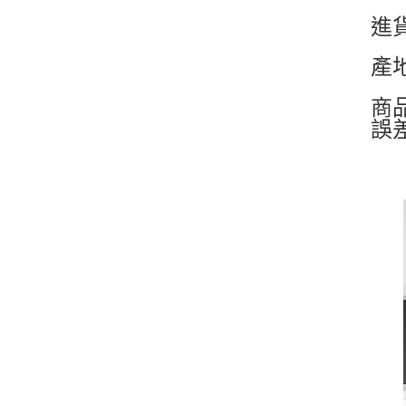
進
產
商
誤