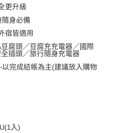
全更升級
0，滿NT$599(含以上)免運費
1取貨
旅遊隨身必備
0，滿NT$599(含以上)免運費
外宿皆適用
0，滿NT$799(含以上)免運費
2A豆腐頭／豆腐充充電器／國際
安全插頭／旅行隨身充電器
送0330
查看運費
~以完成結帳為主(建議放入購物
U(1入)