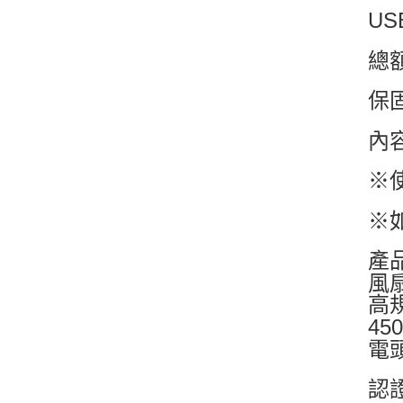
U
總
保
內
※
※
產
風
高
4
電
認