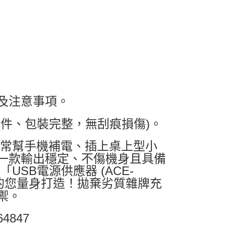
及注意事項。
件、包裝完整，無刮痕損傷)。
日常幫手機補電、插上桌上型小
一款輸出穩定、不傷機身且具備
USB電源供應器 (ACE-
全的您量身打造！拋棄劣質雜牌充
禦。
847