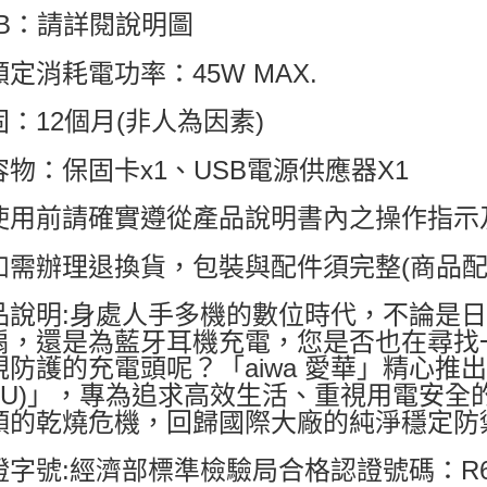
SB：請詳閱說明圖
額定消耗電功率：45W MAX.
固：12個月(非人為因素)
容物：保固卡x1、USB電源供應器X1
使用前請確實遵從產品說明書內之操作指示
如需辦理退換貨，包裝與配件須完整(商品配
品說明:身處人手多機的數位時代，不論是
扇，還是為藍牙耳機充電，您是否也在尋找
規防護的充電頭呢？「aiwa 愛華」精心推出「
50U)」，專為追求高效生活、重視用電安
頭的乾燒危機，回歸國際大廠的純淨穩定防
證字號:經濟部標準檢驗局合格認證號碼：R64