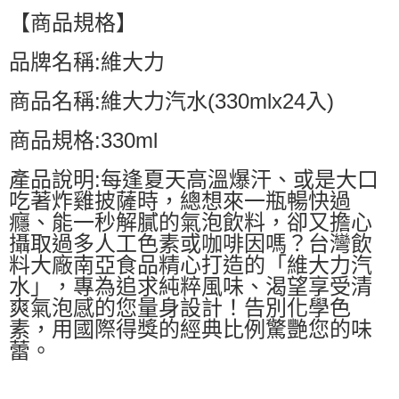
【商品規格】
品牌名稱:維大力
商品名稱:維大力汽水(330mlx24入)
商品規格:330ml
產品說明:每逢夏天高溫爆汗、或是大口
吃著炸雞披薩時，總想來一瓶暢快過
癮、能一秒解膩的氣泡飲料，卻又擔心
攝取過多人工色素或咖啡因嗎？台灣飲
料大廠南亞食品精心打造的「維大力汽
水」，專為追求純粹風味、渴望享受清
爽氣泡感的您量身設計！告別化學色
素，用國際得獎的經典比例驚艷您的味
蕾。