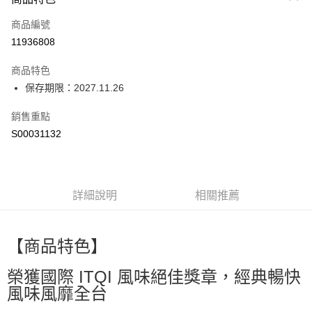
信用卡一次付款
商品編號
LINE Pay
11936808
Apple Pay
商品特色
街口支付
保存期限：2027.11.26
全盈+PAY
銷售重點
S00031132
ATM付款
運送方式
宅配
詳細說明
相關推薦
每筆NT$80，滿NT$799(含以上)免運費
國家/地區配送0330
查看運費
【商品特色】
榮獲國際 ITQI 風味絕佳獎章，經典暢快
風味風靡全台