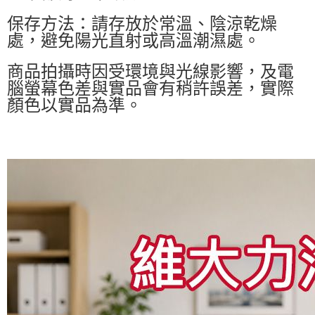
保存方法：請存放於常溫、陰涼乾燥
處，避免陽光直射或高溫潮濕處。
商品拍攝時因受環境與光線影響，及電
腦螢幕色差與實品會有稍許誤差，實際
顏色以實品為準。