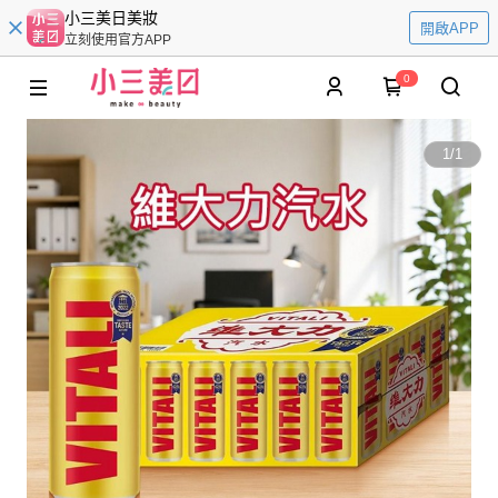
小三美日美妝
開啟APP
立刻使用官方APP
0
1
/
1