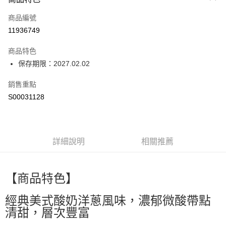
信用卡一次付款
商品編號
LINE Pay
11936749
Apple Pay
商品特色
街口支付
保存期限：2027.02.02
全盈+PAY
銷售重點
S00031128
ATM付款
運送方式
宅配
詳細說明
相關推薦
每筆NT$80，滿NT$799(含以上)免運費
國家/地區配送0330
查看運費
【商品特色】
經典美式酸奶洋蔥風味，濃郁微酸帶點
清甜，層次豐富