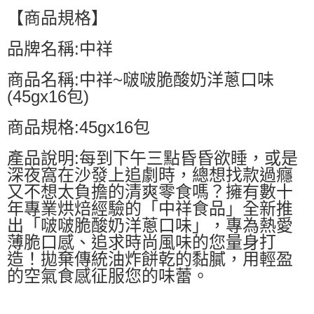
【商品規格】
品牌名稱:中祥
商品名稱:中祥~啵啵脆酸奶洋蔥口味
(45gx16包)
商品規格:45gx16包
產品說明:每到下午三點昏昏欲睡，或是
深夜窩在沙發上追劇時，總想找款過癮
又不想太負擔的清爽零食嗎？擁有數十
年專業烘焙經驗的「中祥食品」全新推
出「啵啵脆酸奶洋蔥口味」，專為熱愛
薄脆口感、追求時尚風味的您量身打
造！拋棄傳統油炸餅乾的黏膩，用輕盈
的空氣食感征服您的味蕾。