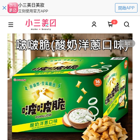
小三美日美妝
開啟APP
立刻使用官方APP
0
1
/
1