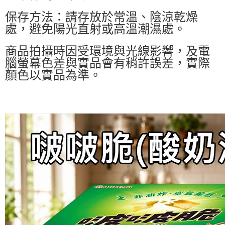
保存方法：請存放於常溫、陰涼乾燥
處，避免陽光直射或高溫潮濕處。
商品拍攝時因受環境與光線影響，及電
腦螢幕色差與實品會有稍許誤差，實際
顏色以實品為準。