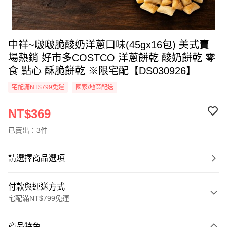
中祥~啵啵脆酸奶洋蔥口味(45gx16包) 美式賣
場熱銷 好市多COSTCO 洋蔥餅乾 酸奶餅乾 零
食 點心 酥脆餅乾 ※限宅配【DS030926】
宅配滿NT$799免運
國家/地區配送
NT$369
已賣出：3件
請選擇商品選項
付款與運送方式
宅配滿NT$799免運
付款方式
商品特色