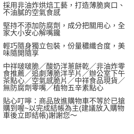
採用非油炸烘焙工藝，打造薄脆爽口、
不油膩的空氣食感
堅持不添加防腐劑，成分把關用心，全
家大小安心解嘴饞
輕巧隨身獨立包裝，份量穠纖合度，美
味隨開隨享
中祥啵啵脆／酸奶洋蔥餅乾／非油炸零
食推薦／追劇薄脆洋芋片／辦公室下午
茶點心／空氣感脆片／中祥食品現貨／
無防腐劑零嘴／植物五辛素點心
貼心叮嚀：商品放進購物車不等於已搶
購到喔~以完成結帳為主(建議放入購物
車後立即結帳)謝謝您～