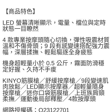
萊爾富取貨付款
每筆NT$60，滿NT$599(含以上)免運費
【商品特色】
付款後萊爾富取貨
LED 螢幕清晰顯示，電量、檔位與定時
每筆NT$60，滿NT$599(含以上)免運費
狀態一目瞭然
7-11付款取貨
4 款專業按摩頭隨心切換，彈性吸震材質
每筆NT$60，滿NT$599(含以上)免運費
溫和不傷骨頭；9 段有感變速搭配強力震
付款後7-11取貨
幅，深層揉撫、輕鬆驅逐全身疲態
每筆NT$60，滿NT$599(含以上)免運費
機身超輕量小於 0.5 公斤，霧面防滑穩
宅配
定好握、久持不手痠
每筆NT$80，滿NT$799(含以上)免運費
KINYO筋膜槍／舒緩按摩槍／9段變速肌
肉放鬆／LED顯示按摩器／超輕量隨身
按摩槍／迷你口袋筋膜槍／上班族肩頸
柔撫／運動後局部釋壓／4款按摩頭
網路授權碼：Q23122701