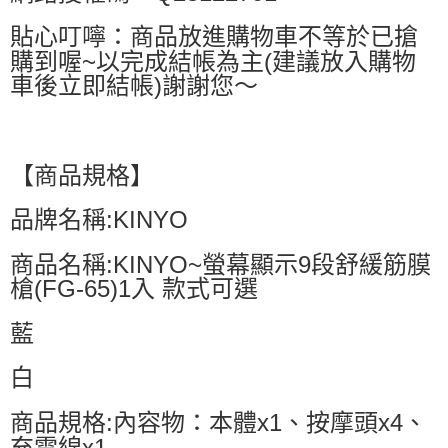
貼心叮嚀：商品放進購物車不等於已搶
購到喔~以完成結帳為主(建議放入購物
車後立即結帳)謝謝您～
【商品規格】
品牌名稱:KINYO
商品名稱:KINYO~螢幕顯示9段舒緩筋膜
槍(FG-65)1入 款式可選
藍
白
商品規格:內容物：本體x1、按摩頭x4、
充電線x1