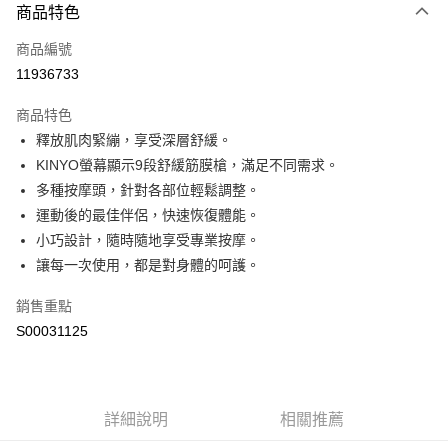
商品特色
信用卡一次付款
商品編號
超商取貨付款
11936733
LINE Pay
商品特色
Apple Pay
釋放肌肉緊繃，享受深層舒緩。
KINYO螢幕顯示9段舒緩筋膜槍，滿足不同需求。
街口支付
多種按摩頭，針對各部位輕鬆調整。
全盈+PAY
運動後的最佳伴侶，快速恢復體能。
小巧設計，隨時隨地享受專業按摩。
ATM付款
讓每一次使用，都是對身體的呵護。
運送方式
銷售重點
全家付款取貨
S00031125
每筆NT$60，滿NT$599(含以上)免運費
付款後全家取貨
每筆NT$60，滿NT$599(含以上)免運費
詳細說明
相關推薦