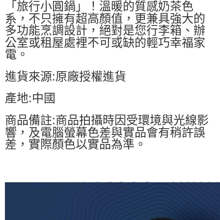
「旅行小圓鍋」！溫暖的質感奶茶色
系，不只擁有超高顏值，更兼具強大的
多功能烹調設計，絕對是您行李箱、辦
公室或租屋處裡不可或缺的輕巧幸福家
電。
進貨來源:原廠授權進貨
產地:中國
商品備註:商品拍攝時因受環境與光線影
響，及電腦螢幕色差與實品會有稍許誤
差，實際顏色以實品為準。