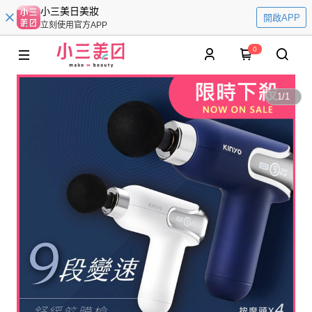
小三美日美妝
開啟APP
立刻使用官方APP
0
1
/
1