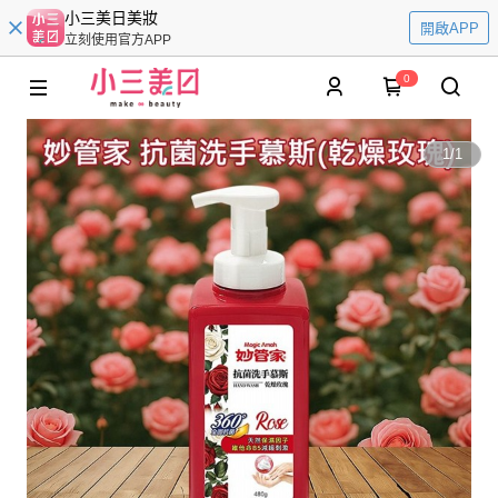
小三美日美妝
開啟APP
立刻使用官方APP
0
1
/
1