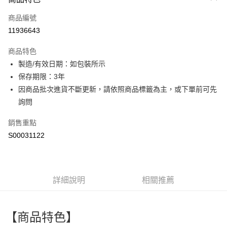
信用卡一次付款
商品編號
超商取貨付款
11936643
LINE Pay
商品特色
Apple Pay
製造/有效日期：如包裝所示
保存期限：3年
街口支付
因商品批次進貨不斷更新，請依照商品標籤為主，或下單前可先
全盈+PAY
詢問
ATM付款
銷售重點
S00031122
運送方式
全家付款取貨
每筆NT$60，滿NT$599(含以上)免運費
詳細說明
相關推薦
付款後全家取貨
每筆NT$60，滿NT$599(含以上)免運費
【商品特色】
萊爾富取貨付款