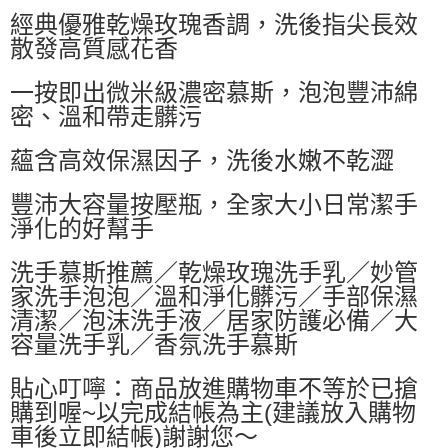
經典優雅乾燥玫瑰香調，洗後指尖長效
每筆NT$60，滿NT$599(含以上)免運費
散發高質感花香
付款後萊爾富取貨
每筆NT$60，滿NT$599(含以上)免運費
一按即出微米級濃密慕斯，泡泡豐沛綿
密、溫和帶走髒污
7-11付款取貨
每筆NT$60，滿NT$599(含以上)免運費
蘊含高效保濕因子，洗後水嫩不乾澀
付款後7-11取貨
豐沛大容量按壓瓶，全家大小日常潔手
每筆NT$60，滿NT$599(含以上)免運費
淨化的好幫手
宅配
洗手慕斯推薦／乾燥玫瑰洗手乳／妙管
每筆NT$80，滿NT$799(含以上)免運費
家洗手泡泡／溫和淨化髒污／手部保濕
國家/地區配送0330
查看運費
清潔／泡沫洗手液／居家防護必備／大
容量洗手乳／香氛洗手慕斯
貼心叮嚀：商品放進購物車不等於已搶
購到喔~以完成結帳為主(建議放入購物
車後立即結帳)謝謝您～