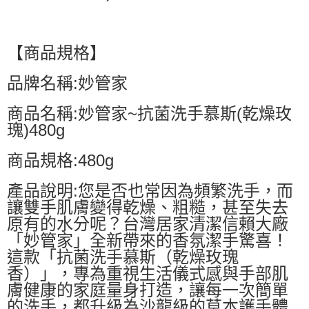
【商品規格】
品牌名稱:妙管家
商品名稱:妙管家~抗菌洗手慕斯(乾燥玫
瑰)480g
商品規格:480g
產品說明:您是否也常因為頻繁洗手，而
讓雙手肌膚變得乾燥、粗糙，甚至失去
原有的水分呢？台灣居家清潔信賴大廠
「妙管家」全新帶來的香氛潔手驚喜！
這款「抗菌洗手慕斯（乾燥玫瑰
香）」，專為重視生活儀式感與手部肌
膚健康的家庭量身打造，讓每一次簡單
的洗手，都升級為沙龍級的草本護手體