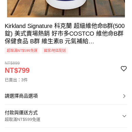
Kirkland Signature 科克蘭 超級維他命B群(500
錠) 美式賣場熱銷 好市多COSTCO 維他命B群
保健食品 B群 維生素B 元氣補給
【DS030917】
超取滿NT$599免運
國家/地區配送
NT$899
NT$799
已賣出：3件
請選擇商品選項
付款與運送方式
超取滿NT$599免運
付款方式