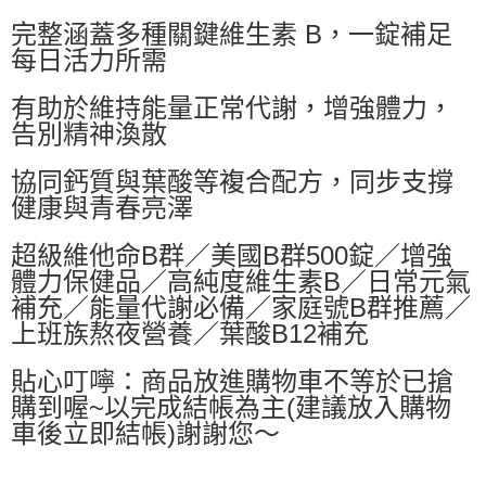
萊爾富取貨付款
完整涵蓋多種關鍵維生素 B，一錠補足
每筆NT$60，滿NT$599(含以上)免運費
每日活力所需
付款後萊爾富取貨
有助於維持能量正常代謝，增強體力，
每筆NT$60，滿NT$599(含以上)免運費
告別精神渙散
7-11付款取貨
協同鈣質與葉酸等複合配方，同步支撐
每筆NT$60，滿NT$599(含以上)免運費
健康與青春亮澤
付款後7-11取貨
每筆NT$60，滿NT$599(含以上)免運費
超級維他命B群／美國B群500錠／增強
體力保健品／高純度維生素B／日常元氣
宅配
補充／能量代謝必備／家庭號B群推薦／
每筆NT$80，滿NT$799(含以上)免運費
上班族熬夜營養／葉酸B12補充
國家/地區配送0330
查看運費
貼心叮嚀：商品放進購物車不等於已搶
購到喔~以完成結帳為主(建議放入購物
車後立即結帳)謝謝您～