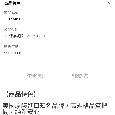
商品特色
信用卡一次付款
商品編號
超商取貨付款
11933481
LINE Pay
商品特色
Apple Pay
保存期限：2027.12.31
街口支付
銷售重點
S00031119
全盈+PAY
ATM付款
詳細說明
相關推薦
運送方式
全家付款取貨
每筆NT$60，滿NT$599(含以上)免運費
【商品特色】
付款後全家取貨
美國原裝進口知名品牌，高規格品質把
每筆NT$60，滿NT$599(含以上)免運費
關，純淨安心