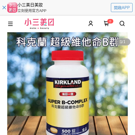
小三美日美妝
開啟APP
立刻使用官方APP
0
1
/
1