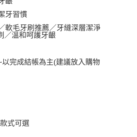
牙齦
0，滿NT$599(含以上)免運費
潔牙習慣
1取貨
0，滿NT$599(含以上)免運費
／軟毛牙刷推薦／牙縫深層潔淨
牙刷／溫和呵護牙齦
0，滿NT$799(含以上)免運費
送0330
查看運費
~以完成結帳為主(建議放入購物
) 款式可選