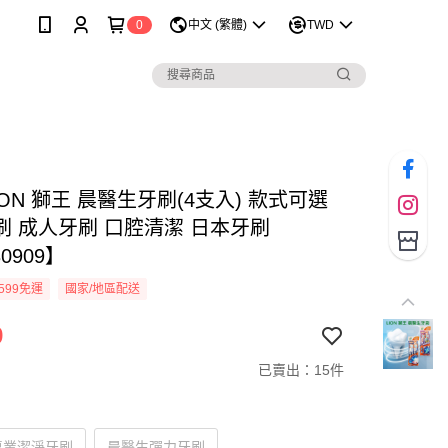
0
中文 (繁體)
TWD
ION 獅王 晨醫生牙刷(4支入) 款式可選
刷 成人牙刷 口腔清潔 日本牙刷
0909】
599免運
國家/地區配送
9
已賣出：15件
專業潔淨牙刷
晨醫生彈力牙刷