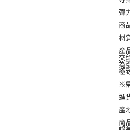
彈
商
材
產
交
為
極
※
進
產
商
誤