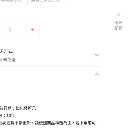
清除
紀錄
送方式
599免運
次付款
付款
有效日期：如包裝所示
限：10年
批次進貨不斷更新，請依照商品標籤為主，或下單前可