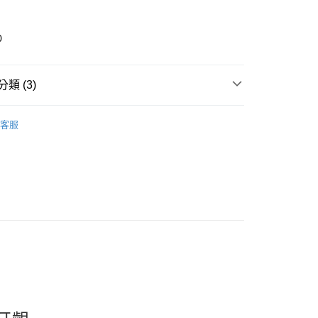
0
類 (3)
incare
口腔保養｜牙膏｜漱口水 Oral Care
取貨
客服
推薦
0，滿NT$599(含以上)免運費
看✨ New Arrival
家取貨
0，滿NT$599(含以上)免運費
貨付款
0，滿NT$599(含以上)免運費
爾富取貨
0，滿NT$599(含以上)免運費
取貨