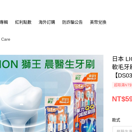
專輯
紅利點數
海外訂購
防詐騙公告
美幣兌換
Care
日本 L
軟毛牙
【DS03
超取滿NT$
NT$5
款式
晨醫生