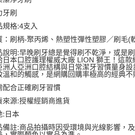
力牙刷
品規格:4支入
質：刷柄-聚丙烯、熱塑性彈性塑膠／刷毛(軟
品說明:早晚刷牙總是覺得刷不乾淨，或是
給日本口腔護理權威大廠 LION 獅王！這
亞洲人亞洲口腔結構與日常潔牙習慣量身設
致溫和的觸感，是網購回購率極高的經典不
需配合正確刷牙習慣
貨來源:授權經銷商進貨
地:日本
品備註:商品拍攝時因受環境與光線影響，
差，實際顏色以實品為準。