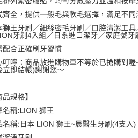
毛排列緊密服貼，均勻分散壓力並溫和按摩
每筆NT$6
式齊全，提供一般毛與軟毛選擇，滿足不同
付款後7-1
每筆NT$6
本獅王牙刷／細絲密毛牙刷／口腔清潔工具
宅配
LION牙刷4入組／日系進口潔牙／家庭號
每筆NT$8
需配合正確刷牙習慣
國家/地區配
心叮嚀：商品放進購物車不等於已搶購到喔
後立即結帳)謝謝您～
商品規格】
名稱:LION 獅王
名稱:日本 LION 獅王~晨醫生牙刷(4支入
業潔淨牙刷