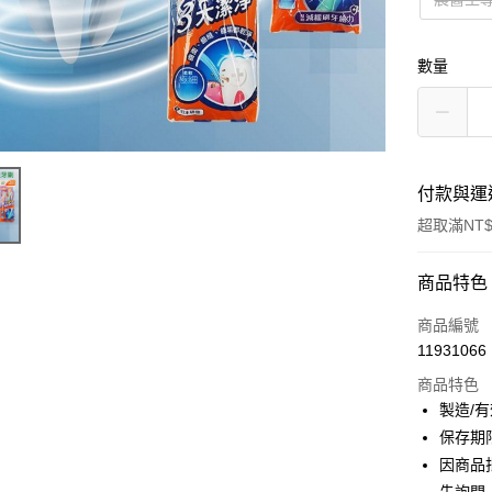
數量
付款與運
超取滿NT$
付款方式
商品特色
信用卡一
商品編號
11931066
超商取貨
商品特色
LINE Pay
製造/
保存期
Apple Pay
因商品
街口支付