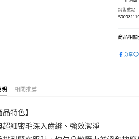
先詢問
全盈+PAY
銷售重點
S0003111
ATM付款
商品相關分
運送方式
臉部保養 Sk
全家付款
分享
人氣商品
每筆NT$6
熱搜✨新品搶先
付款後全
每筆NT$6
說明
相關推薦
萊爾富取
每筆NT$6
商品特色】
付款後萊
每筆NT$6
典超細密毛深入齒縫、強效潔淨
7-11付款