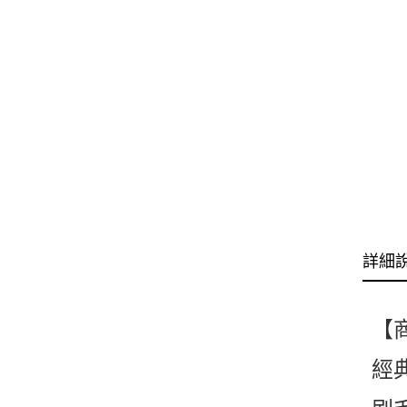
詳細
【
經