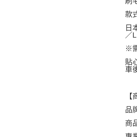
刷
款
日
／
※
貼
車
【
品牌
商品
專