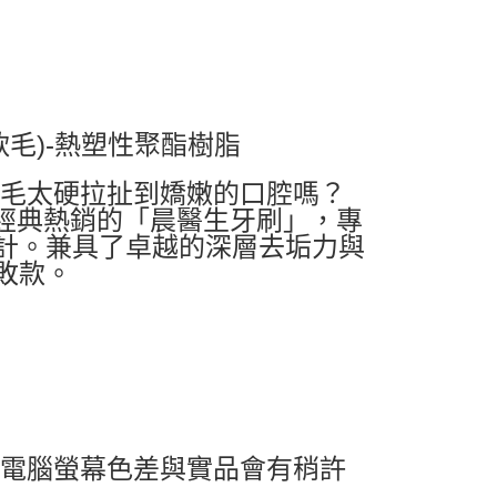
毛)-熱塑性聚酯樹脂
刷毛太硬拉扯到嬌嫩的口腔嗎？
款經典熱銷的「晨醫生牙刷」，專
計。兼具了卓越的深層去垢力與
敗款。
及電腦螢幕色差與實品會有稍許