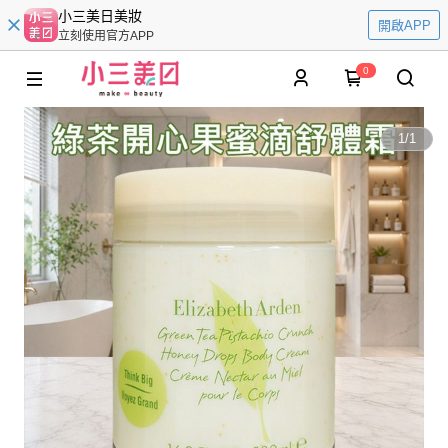
小三美日美妝
開啟APP
立刻使用官方APP
0
1
/
1