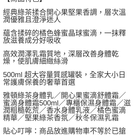
萊爾富取貨付款
經典綠茶揉合開心果堅果香調，層次溫
每筆NT$60，滿NT$599(含以上)免運費
潤優雅且澄淨迷人
付款後萊爾富取貨
每筆NT$60，滿NT$599(含以上)免運費
蘊含揉碎的橘色蜂蜜晶球蜜滴，一抹釋
放滋養成分好吸收
7-11付款取貨
每筆NT$60，滿NT$599(含以上)免運費
高效潤澤乳霜質地，深層改善身體乾
燥，使肌膚細緻絲滑
付款後7-11取貨
每筆NT$60，滿NT$599(含以上)免運費
500ml 超大容量質感罐裝，全家大小日
宅配
常護膚保養的奢華首選
每筆NT$80，滿NT$799(含以上)免運費
雅頓綠茶身體乳／開心果蜜滴舒體霜／
國家/地區配送0330
查看運費
蜜滴身體霜500ml／專櫃保濕身體霜／滋
潤粗糙乾荒／香水身體乳液／橘色蜜滴
精華／堅果綠茶香氛／秋冬保濕乳霜
貼心叮嚀：商品放進購物車不等於已搶