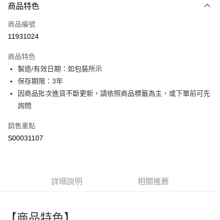
商品特色
信用卡一次付款
商品編號
超商取貨付款
11931024
LINE Pay
商品特色
Apple Pay
製造/有效日期：如包裝所示
保存期限：3年
街口支付
因商品批次進貨不斷更新，請依照商品標籤為主，或下單前可先
全盈+PAY
詢問
ATM付款
銷售重點
S00031107
運送方式
全家付款取貨
每筆NT$60，滿NT$299(含以上)免運費
詳細說明
相關推薦
付款後全家取貨
每筆NT$60，滿NT$299(含以上)免運費
【商品特色】