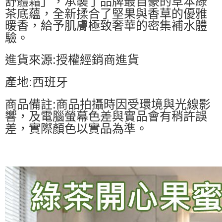
舒體霜」，承襲了品牌最自豪的草本綠
茶底蘊，全新揉合了堅果與香草的優雅
暖香，給予肌膚極致奢華的密集補水體
驗。
進貨來源:授權經銷商進貨
產地:西班牙
商品備註:商品拍攝時因受環境與光線影
響，及電腦螢幕色差與實品會有稍許誤
差，實際顏色以實品為準。