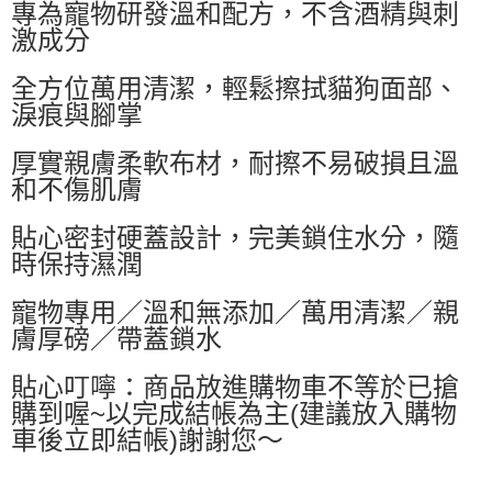
專為寵物研發溫和配方，不含酒精與刺
每筆NT$60，滿NT$599(含以上)免運費
激成分
付款後萊爾富取貨
每筆NT$60，滿NT$599(含以上)免運費
全方位萬用清潔，輕鬆擦拭貓狗面部、
淚痕與腳掌
7-11付款取貨
每筆NT$60，滿NT$599(含以上)免運費
厚實親膚柔軟布材，耐擦不易破損且溫
和不傷肌膚
付款後7-11取貨
每筆NT$60，滿NT$599(含以上)免運費
貼心密封硬蓋設計，完美鎖住水分，隨
時保持濕潤
宅配
每筆NT$80，滿NT$799(含以上)免運費
寵物專用／溫和無添加／萬用清潔／親
國家/地區配送0330
查看運費
膚厚磅／帶蓋鎖水
貼心叮嚀：商品放進購物車不等於已搶
購到喔~以完成結帳為主(建議放入購物
車後立即結帳)謝謝您～