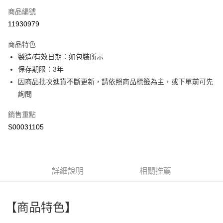
商品編號
超商取貨付款
11930979
LINE Pay
商品特色
Apple Pay
製造/有效日期：如包裝所示
保存期限：3年
街口支付
因商品批次進貨不斷更新，請依照商品標籤為主，或下單前可先
全盈+PAY
詢問
ATM付款
銷售重點
S00031105
運送方式
全家付款取貨
每筆NT$60，滿NT$599(含以上)免運費
詳細說明
相關推薦
付款後全家取貨
每筆NT$60，滿NT$599(含以上)免運費
【商品特色】
萊爾富取貨付款