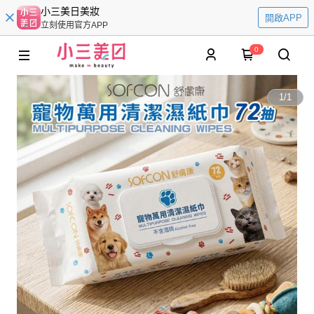
小三美日美妝
開啟APP
立刻使用官方APP
0
1
/
1