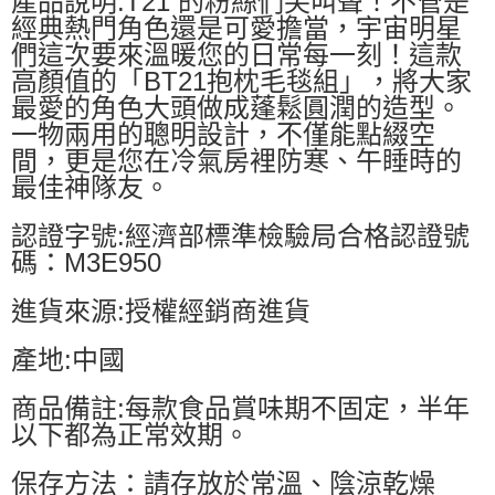
產品說明:T21 的粉絲們尖叫聲！不管是
經典熱門角色還是可愛擔當，宇宙明星
們這次要來溫暖您的日常每一刻！這款
高顏值的「BT21抱枕毛毯組」，將大家
最愛的角色大頭做成蓬鬆圓潤的造型。
一物兩用的聰明設計，不僅能點綴空
間，更是您在冷氣房裡防寒、午睡時的
最佳神隊友。
認證字號:經濟部標準檢驗局合格認證號
碼：M3E950
進貨來源:授權經銷商進貨
產地:中國
商品備註:每款食品賞味期不固定，半年
以下都為正常效期。
保存方法：請存放於常溫、陰涼乾燥