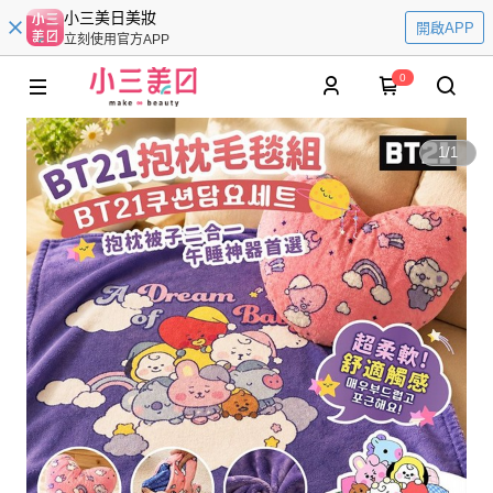
小三美日美妝
開啟APP
立刻使用官方APP
0
1
/
1