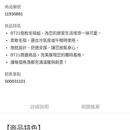
商品編號
超商取貨付款
11930881
LINE Pay
商品特色
Apple Pay
BT21抱枕毛毯組，為您的居家生活增添一抹可愛。
柔軟毛毯，適合冷氣房或午睡時使用。
街口支付
抱枕設計，舒適支撐，讓您放鬆身心。
全盈+PAY
BT21周邊商品，完美展現您的獨特風格。
讓每個角落都充滿溫暖與創意！
ATM付款
銷售重點
運送方式
S00031101
全家付款取貨
每筆NT$60，滿NT$599(含以上)免運費
付款後全家取貨
詳細說明
相關推薦
每筆NT$60，滿NT$599(含以上)免運費
萊爾富取貨付款
【商品特色】