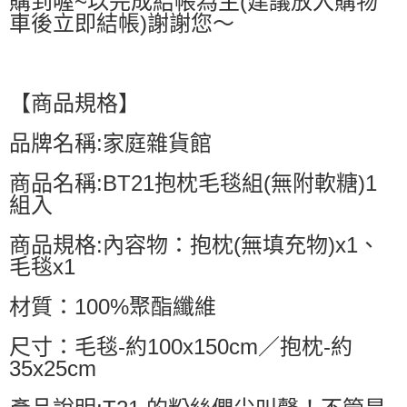
購到喔~以完成結帳為主(建議放入購物
車後立即結帳)謝謝您～
【商品規格】
品牌名稱:家庭雜貨館
商品名稱:BT21抱枕毛毯組(無附軟糖)1
組入
商品規格:內容物：抱枕(無填充物)x1、
毛毯x1
材質：100%聚酯纖維
尺寸：毛毯-約100x150cm／抱枕-約
35x25cm