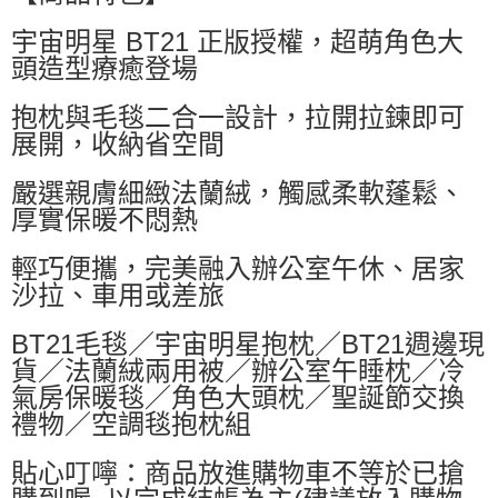
每筆NT$60，滿NT$599(含以上)免運費
宇宙明星 BT21 正版授權，超萌角色大
付款後萊爾富取貨
頭造型療癒登場
每筆NT$60，滿NT$599(含以上)免運費
抱枕與毛毯二合一設計，拉開拉鍊即可
7-11付款取貨
展開，收納省空間
每筆NT$60，滿NT$599(含以上)免運費
嚴選親膚細緻法蘭絨，觸感柔軟蓬鬆、
付款後7-11取貨
厚實保暖不悶熱
每筆NT$60，滿NT$599(含以上)免運費
輕巧便攜，完美融入辦公室午休、居家
宅配
沙拉、車用或差旅
每筆NT$80，滿NT$799(含以上)免運費
國家/地區配送0330
查看運費
BT21毛毯／宇宙明星抱枕／BT21週邊現
貨／法蘭絨兩用被／辦公室午睡枕／冷
氣房保暖毯／角色大頭枕／聖誕節交換
禮物／空調毯抱枕組
貼心叮嚀：商品放進購物車不等於已搶