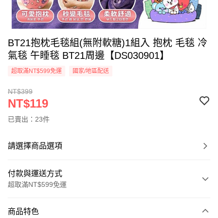
BT21抱枕毛毯組(無附軟糖)1組入 抱枕 毛毯 冷
氣毯 午睡毯 BT21周邊【DS030901】
超取滿NT$599免運
國家/地區配送
NT$399
NT$119
已賣出：23件
請選擇商品選項
付款與運送方式
超取滿NT$599免運
付款方式
商品特色
信用卡一次付款