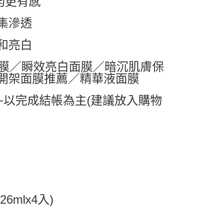
均更有感
0，滿NT$599(含以上)免運費
集滲透
1取貨
0，滿NT$599(含以上)免運費
和亮白
面膜／瞬效亮白面膜／暗沉肌膚保
0，滿NT$799(含以上)免運費
開架面膜推薦／精華液面膜
~以完成結帳為主(建議放入購物
mlx4入)