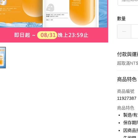
數量
付款與運
超取滿NT$
付款方式
商品特色
信用卡一
商品編號
11927387
超商取貨
商品特色
LINE Pay
製造/
保存期
Apple Pay
因商品
街口支付