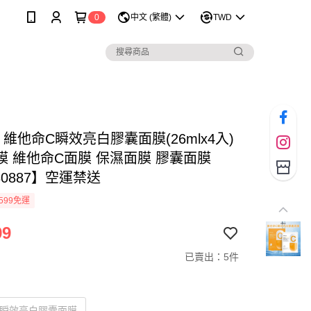
0
中文 (繁體)
TWD
U 維他命C瞬效亮白膠囊面膜(26mlx4入)
膜 維他命C面膜 保濕面膜 膠囊面膜
30887】空運禁送
599免運
99
已賣出：5件
C瞬效亮白膠囊面膜