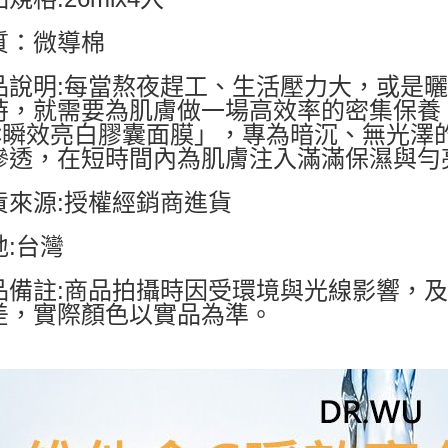
質：微導棉
品說明:每當熬夜趕工、生活壓力大，或是
時，就需要為肌膚做一場高效率的密集保養
C瞬效亮白膠囊面膜」，專為暗沉、無光澤
滲透，在短時間內為肌膚注入滿滿保濕與勻
貨來源:授權經銷商進貨
地:台灣
品備註:商品拍攝時因受環境與光線影響，
差，實際顏色以實品為準。