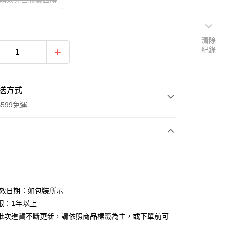
清除
紀錄
送方式
599免運
次付款
付款
有效日期：如包裝所示
限：1年以上
批次進貨不斷更新，請依照商品標籤為主，或下單前可