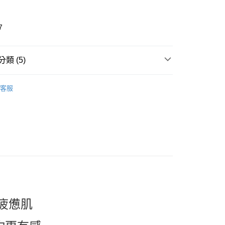
7
類 (5)
ical beauty
DR.WU 達爾膚
取貨
客服
推薦
0，滿NT$599(含以上)免運費
incare
臉部保養｜面膜 Masks
家取貨
看✨ New Arrival
0，滿NT$599(含以上)免運費
大降價✨ Sale
🔺全年最低!!挑戰通路最低價🔺
貨付款
0，滿NT$599(含以上)免運費
爾富取貨
0，滿NT$599(含以上)免運費
疲憊肌
取貨