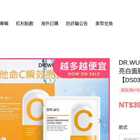
專輯
紅利點數
海外訂購
防詐騙公告
美幣兌換
DR.W
亮白面
【DS0
超取滿NT$
NT$3
款式
維他命