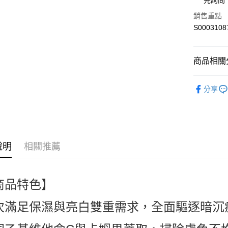
先詢問
全盈+PAY
銷售重點
S0003108
ATM付款
商品相關分
運送方式
醫美藥妝 Med
全家付款
分享
人氣商品
每筆NT$6
臉部保養 Sk
付款後全
熱搜✨新品搶先
每筆NT$6
說明
相關推薦
APP✨獨家
萊爾富取
每筆NT$6
商品特色】
付款後萊
每筆NT$6
次滿足保濕與亮白雙重需求，全面驅逐暗沉
7-11付款