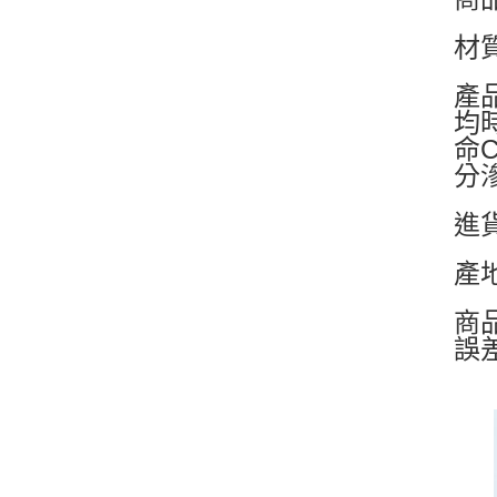
材
產
均
命
分
進
產
商
誤