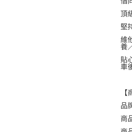
偕
頂
堅
維
養
貼
車
【
品牌
商品
商品