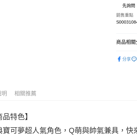
街口支付
先詢問
全盈+PAY
銷售重點
S0003108
ATM付款
商品相關分
運送方式
🎀創意生活百貨
全家付款
分享
necessitie
每筆NT$6
人氣商品
付款後全
熱搜✨新品搶先
每筆NT$6
說明
相關推薦
萊爾富取
每筆NT$6
商品特色】
付款後萊
每筆NT$6
典寶可夢超人氣角色，Q萌與帥氣兼具，快
7-11付款