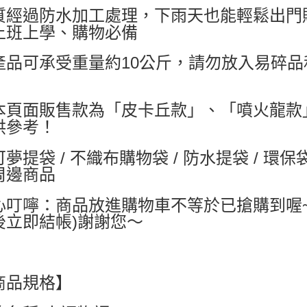
質經過防水加工處理，下雨天也能輕鬆出門
每筆NT$6
上班上學、購物必備
付款後7-1
產品可承受重量約10公斤，請勿放入易碎
每筆NT$6
宅配
每筆NT$8
本頁面販售款為「皮卡丘款」、「噴火龍款
供參考！
國家/地區配
夢提袋 / 不織布購物袋 / 防水提袋 / 環保袋 
周邊商品
心叮嚀：商品放進購物車不等於已搶購到喔
後立即結帳)謝謝您～
商品規格】