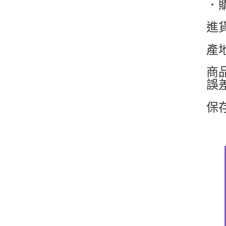
．
進
產
商
誤
保