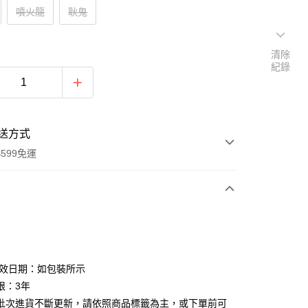
噴火龍
耿鬼
清除
紀錄
送方式
599免運
次付款
付款
有效日期：如包裝所示
限：3年
批次進貨不斷更新，請依照商品標籤為主，或下單前可