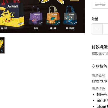
皮卡丘
數量
付款與運
超取滿NT$
付款方式
商品特色
信用卡一
商品編號
11927379
超商取貨
商品特色
LINE Pay
製造/
保存期
Apple Pay
因商品