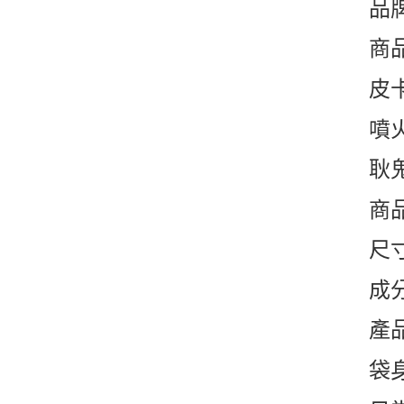
品
商
皮
噴
耿
商
尺寸
成
產
袋