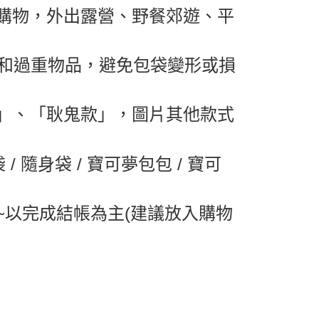
購物，外出露營、野餐郊遊、平
0，滿NT$599(含以上)免運費
1取貨
品和過重物品，避免包袋變形或損
0，滿NT$599(含以上)免運費
0，滿NT$799(含以上)免運費
」、「耿鬼款」，圖片其他款式
送0330
查看運費
/ 隨身袋 / 寶可夢包包 / 寶可
~以完成結帳為主(建議放入購物