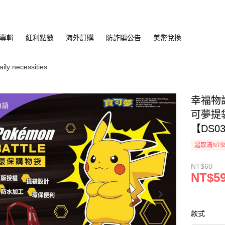
專輯
紅利點數
海外訂購
防詐騙公告
美幣兌換
y necessities
幸福物語
可夢提
【DS03
超取滿NT$
NT$60
NT$5
款式