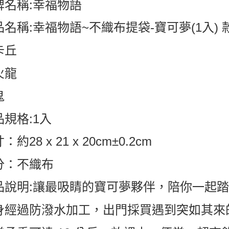
牌名稱:幸福物語
品名稱:幸福物語~不織布提袋-寶可夢(1入)
卡丘
火龍
鬼
品規格:1入
：約28 x 21 x 20cm±0.2cm
分：不織布
品說明:讓最吸睛的寶可夢夥伴，陪你一起
身經過防潑水加工，出門採買遇到突如其來