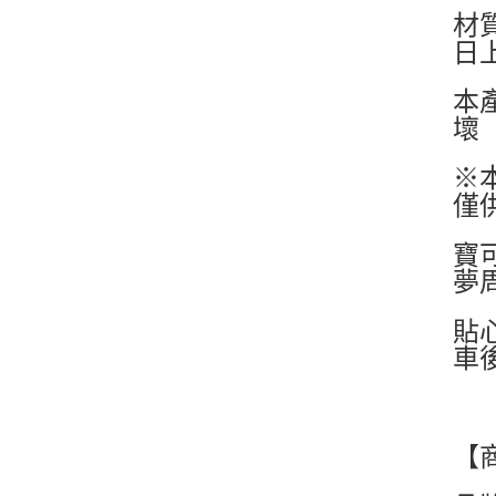
材
日
本
壞
※
僅
寶可
夢
貼
車
【