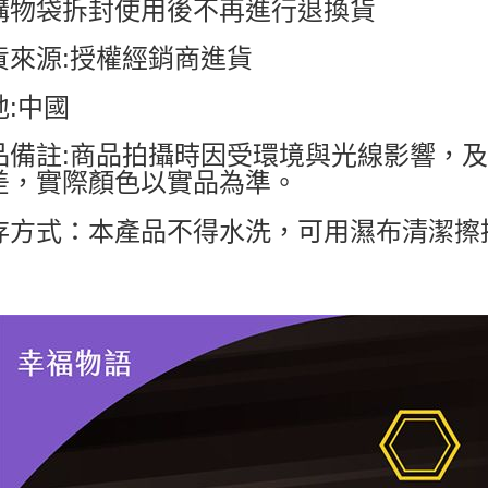
購物袋拆封使用後不再進行退換貨
貨來源:授權經銷商進貨
地:中國
品備註:商品拍攝時因受環境與光線影響，
差，實際顏色以實品為準。
存方式：本產品不得水洗，可用濕布清潔擦