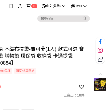
0
中文 (繁體)
TWD
 不織布提袋-寶可夢(1入) 款式可選 寶
袋 購物袋 環保袋 收納袋 卡通提袋
0884】
599免運
國家/地區配送
9
已賣出：18件