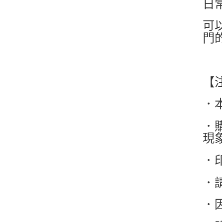
日
可
門
【
．
．
現
．
．
．