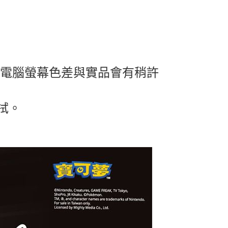
及電腦螢幕色差與實品會有稍許
拭。