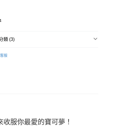
4
類 (3)
🎀 Daily Necessaries
生活小物 Daily
取貨
客服
s
0，滿NT$599(含以上)免運費
推薦
家取貨
看✨ New Arrival
0，滿NT$599(含以上)免運費
貨付款
0，滿NT$599(含以上)免運費
爾富取貨
0，滿NT$599(含以上)免運費
來收服你最愛的寶可夢！
取貨