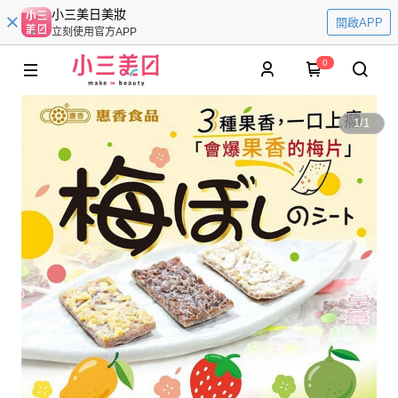
小三美日美妝
開啟APP
立刻使用官方APP
0
1
/
1