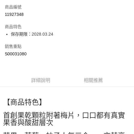
商品編號
超商取貨付款
11927348
LINE Pay
商品特色
Apple Pay
保存期限：2028.03.24
街口支付
銷售重點
S00031080
全盈+PAY
ATM付款
詳細說明
相關推薦
運送方式
全家付款取貨
每筆NT$60，滿NT$599(含以上)免運費
【商品特色】
付款後全家取貨
首創果乾顆粒附著梅片，口口都有真實
每筆NT$60，滿NT$599(含以上)免運費
果香與酸甜層次
萊爾富取貨付款