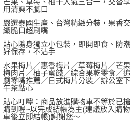
芒果、草莓、柚子人氣三合一，交替享
每筆NT$60，滿NT$599(含以上)免運費
用清爽不膩口
付款後萊爾富取貨
嚴選泰國生產、台灣精緻分裝，果香交
每筆NT$60，滿NT$599(含以上)免運費
織脆口超刷嘴
7-11付款取貨
貼心隨身獨立小包裝，即開即食、防潮
每筆NT$60，滿NT$599(含以上)免運費
好保存，不沾手
付款後7-11取貨
每筆NT$60，滿NT$599(含以上)免運費
水果梅片／惠香梅片／草莓梅片／芒果
梅肉片／柚子蜜餞／綜合果乾零食／追
宅配
劇零嘴推薦／日式梅片分裝／辦公室下
每筆NT$80，滿NT$799(含以上)免運費
午茶點心
國家/地區配送0330
查看運費
貼心叮嚀：商品放進購物車不等於已搶
購到喔~以完成結帳為主(建議放入購物
車後立即結帳)謝謝您～