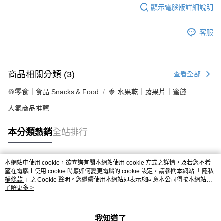
顯示電腦版詳細說明
客服
商品相關分類 (3)
查看全部
🍪零食｜食品 Snacks & Food
🍓 水果乾｜蔬果片｜蜜餞
人氣商品推薦
本分類熱銷
全站排行
本網站中使用 cookie，欲查詢有關本網站使用 cookie 方式之詳情，及若您不希
熱門標籤
望在電腦上使用 cookie 時應如何變更電腦的 cookie 設定，請參閱本網站「
隱私
權條款
」之 Cookie 聲明。您繼續使用本網站即表示您同意本公司得按本網站使
用條款之 Cookie 聲明使用 cookie。
了解更多 >
我知道了