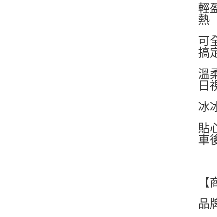
輕
熱
可
搞
溫
日
冰冰
貼
車
【
品