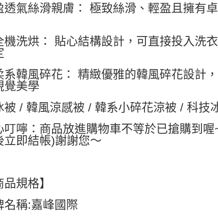
盈透氣絲滑親膚： 極致絲滑、輕盈且擁有
付款後7-1
每筆NT$6
全機洗烘： 貼心結構設計，可直接投入洗
宅配
定
每筆NT$8
柔系韓風碎花： 精緻優雅的韓風碎花設計
國家/地區配
視覺美學
被 / 韓風涼感被 / 韓系小碎花涼被 / 科技
心叮嚀：商品放進購物車不等於已搶購到喔
後立即結帳)謝謝您～
商品規格】
牌名稱:嘉峰國際