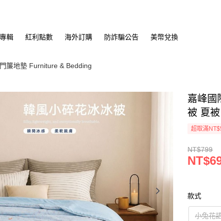
專輯
紅利點數
海外訂購
防詐騙公告
美幣兌換
墊 Furniture & Bedding
嘉峰國際
被 夏被
超取滿NT$
NT$799
NT$6
款式
小兔花