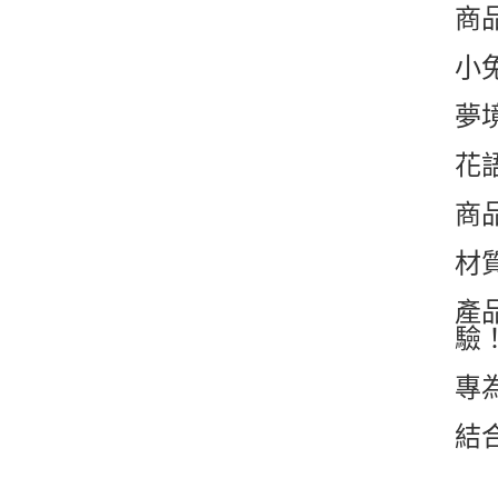
商品
小
夢
花
商
材質
產
驗
專
結