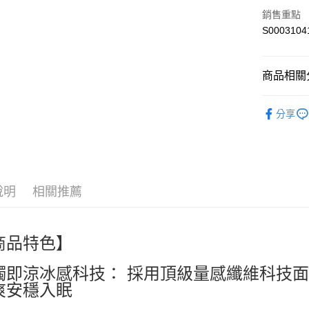
全盈+PAY
銷售重點
S0003104
ATM付款
商品相關分
運送方式
🎀創意生活百貨
全家付款
分享
Furniture 
每筆NT$6
人氣商品
付款後全
熱搜✨新品搶先
每筆NT$6
說明
相關推薦
萊爾富取
每筆NT$6
商品特色】
付款後萊
每筆NT$6
觸即涼冰感科技： 採用頂級量感纖維科技
爽安穩入眠
7-11付款
每筆NT$6