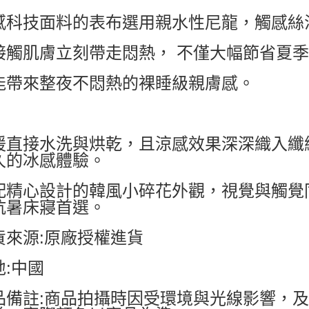
感科技面料的表布選用親水性尼龍，觸感絲
接觸肌膚立刻帶走悶熱， 不僅大幅節省夏
能帶來整夜不悶熱的裸睡級親膚感。
援直接水洗與烘乾，且涼感效果深深織入纖
久的冰感體驗。
配精心設計的韓風小碎花外觀，視覺與觸覺
抗暑床寢首選。
貨來源:原廠授權進貨
地:中國
品備註:商品拍攝時因受環境與光線影響，