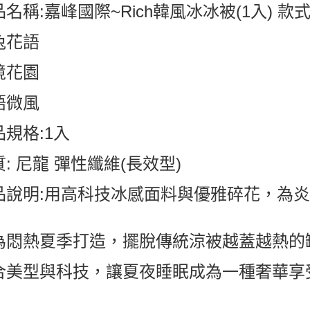
名稱:嘉峰國際~Rich韓風冰冰被(1入) 款
兔花語
境花園
語微風
品規格:1入
: 尼龍 彈性纖維(長效型)
品說明:用高科技冰感面料與優雅碎花，為
！
為悶熱夏季打造，擺脫傳統涼被越蓋越熱的
合美型與科技，讓夏夜睡眠成為一種奢華享