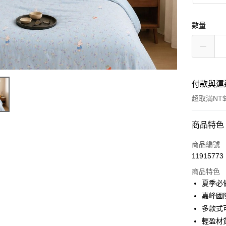
數量
付款與運
超取滿NT$
付款方式
商品特色
信用卡一
商品編號
11915773
超商取貨
商品特色
LINE Pay
夏季必
嘉峰國
Apple Pay
多款式
街口支付
輕盈材