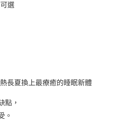
式可選
炎熱長夏換上最療癒的睡眠新體
缺點，
受。