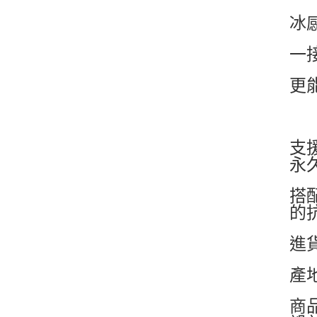
冰
一
更
支
永
搭
的
進
產
商