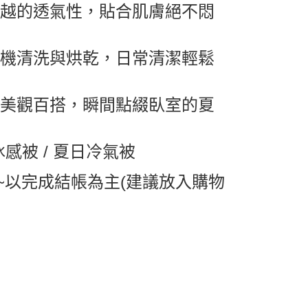
卓越的透氣性，貼合肌膚絕不悶
1取貨
0，滿NT$599(含以上)免運費
衣機清洗與烘乾，日常清潔輕鬆
0，滿NT$799(含以上)免運費
，美觀百搭，瞬間點綴臥室的夏
送0330
查看運費
冰感被 / 夏日冷氣被
~以完成結帳為主(建議放入購物