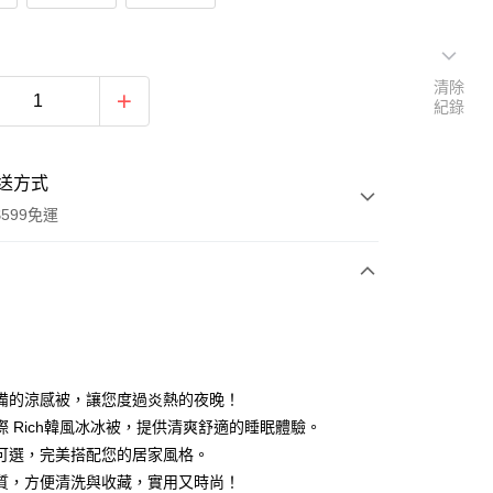
清除
紀錄
送方式
599免運
次付款
付款
備的涼感被，讓您度過炎熱的夜晚！
際 Rich韓風冰冰被，提供清爽舒適的睡眠體驗。
可選，完美搭配您的居家風格。
質，方便清洗與收藏，實用又時尚！