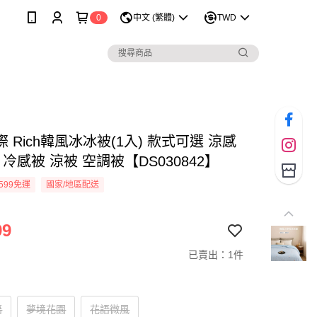
0
中文 (繁體)
TWD
 Rich韓風冰冰被(1入) 款式可選 涼感
 冷感被 涼被 空調被【DS030842】
599免運
國家/地區配送
99
已賣出：1件
語
夢境花園
花語微風