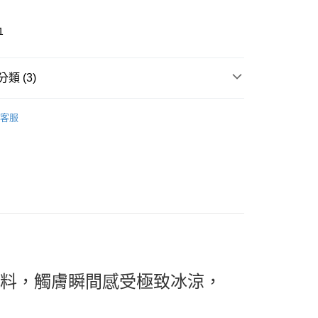
1
類 (3)
🎀 Daily Necessaries
生活寢具｜門簾地墊
取貨
客服
& Bedding
0，滿NT$599(含以上)免運費
推薦
家取貨
看✨ New Arrival
0，滿NT$599(含以上)免運費
貨付款
0，滿NT$599(含以上)免運費
爾富取貨
0，滿NT$599(含以上)免運費
面料，觸膚瞬間感受極致冰涼，
取貨
0，滿NT$599(含以上)免運費