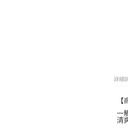
詳細
【
一
清