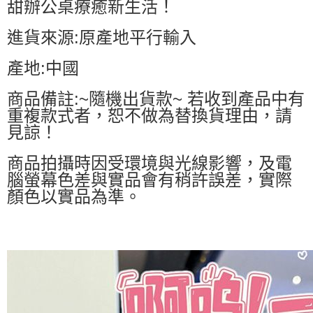
甜辦公桌療癒新生活！
進貨來源:原產地平行輸入
產地:中國
商品備註:~隨機出貨款~ 若收到產品中有
重複款式者，恕不做為替換貨理由，請
見諒！
商品拍攝時因受環境與光線影響，及電
腦螢幕色差與實品會有稍許誤差，實際
顏色以實品為準。