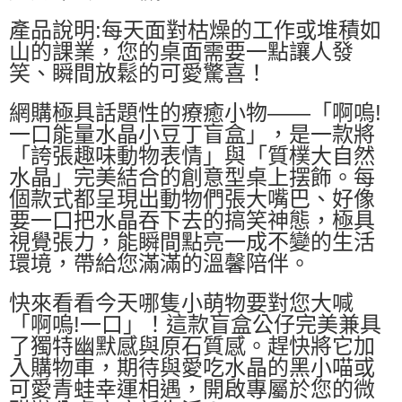
產品說明:每天面對枯燥的工作或堆積如
山的課業，您的桌面需要一點讓人發
笑、瞬間放鬆的可愛驚喜！
網購極具話題性的療癒小物——「啊嗚!
一口能量水晶小豆丁盲盒」，是一款將
「誇張趣味動物表情」與「質樸大自然
水晶」完美結合的創意型桌上摆飾。每
個款式都呈現出動物們張大嘴巴、好像
要一口把水晶吞下去的搞笑神態，極具
視覺張力，能瞬間點亮一成不變的生活
環境，帶給您滿滿的溫馨陪伴。
快來看看今天哪隻小萌物要對您大喊
「啊嗚!一口」！這款盲盒公仔完美兼具
了獨特幽默感與原石質感。趕快將它加
入購物車，期待與愛吃水晶的黑小喵或
可愛青蛙幸運相遇，開啟專屬於您的微