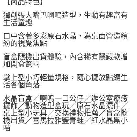
【商品特色】
每筆NT$60，滿NT$599(含以上)免運費
獨創張大嘴巴啊嗚造型，生動有趣富有
付款後萊爾富取貨
生活童趣
每筆NT$60，滿NT$599(含以上)免運費
口中含著多彩原石水晶，為桌面營造繽
7-11付款取貨
紛的視覺焦點
每筆NT$60，滿NT$599(含以上)免運費
盲盒隨機出貨體驗，內含稀有隱藏款增
付款後7-11取貨
加開盒驚喜
每筆NT$60，滿NT$599(含以上)免運費
掌上型小巧輕量規格，隨心擺放點綴生
宅配
活各個角落
每筆NT$80，滿NT$799(含以上)免運費
國家/地區配送0330
查看運費
水晶盲盒／啊嗚一口公仔／辦公室療癒
擺飾／動物造型盒玩／原石水晶擺件／
桌上型小玩具／交換禮物推薦／盲盒隨
機出貨／喜馬拉雅鹽青蛙／紅水晶黑小
喵