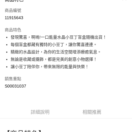
信用卡一次付款
商品編號
超商取貨付款
11915643
LINE Pay
商品特色
Apple Pay
發現驚喜，啊嗚!一口能量水晶小豆丁盲盒隨機出貨！
每個盲盒都藏有獨特的小豆丁，讓你驚喜連連。
街口支付
精緻的水晶設計，為你的生活空間增添療癒氣息。
全盈+PAY
無論是收藏或擺飾，都是完美的創意小物選擇！
讓小豆丁陪伴你，帶來無限的能量與快樂！
ATM付款
銷售重點
運送方式
S00031037
全家付款取貨
每筆NT$60，滿NT$599(含以上)免運費
付款後全家取貨
詳細說明
相關推薦
每筆NT$60，滿NT$599(含以上)免運費
萊爾富取貨付款