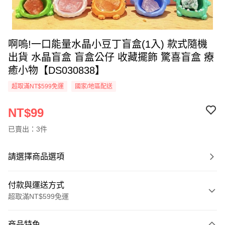
啊嗚!一口能量水晶小豆丁盲盒(1入) 款式隨機
出貨 水晶盲盒 盲盒公仔 收藏擺飾 驚喜盲盒 療
癒小物【DS030838】
超取滿NT$599免運
國家/地區配送
NT$99
已賣出：3件
請選擇商品選項
付款與運送方式
超取滿NT$599免運
付款方式
商品特色