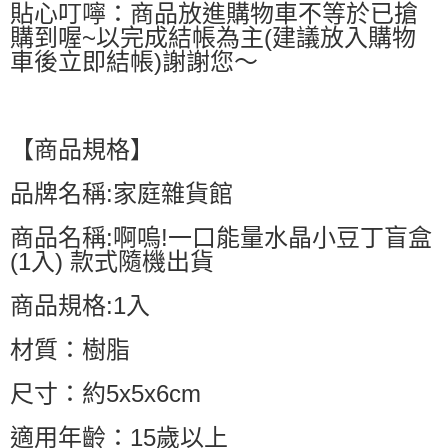
貼心叮嚀：商品放進購物車不等於已搶
購到喔~以完成結帳為主(建議放入購物
車後立即結帳)謝謝您～
【商品規格】
品牌名稱:家庭雜貨館
商品名稱:啊嗚!一口能量水晶小豆丁盲盒
(1入) 款式隨機出貨
商品規格:1入
材質：樹脂
尺寸：約5x5x6cm
適用年齡：15歲以上