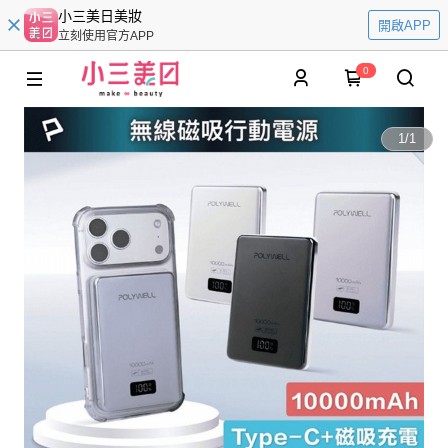
小三美日美妝
開啟APP
立刻使用官方APP
0
1
/
1