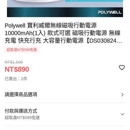
Polywell 寶利威爾無線磁吸行動電源
10000mAh(1入) 款式可選 磁吸行動電源 無線
充電 快充行充 大容量行動電源【DS030824】
空運禁送
超取滿NT$599免運
NT$1,590
NT$890
已賣出：1件
請選擇商品選項
付款與運送方式
超取滿NT$599免運
付款方式