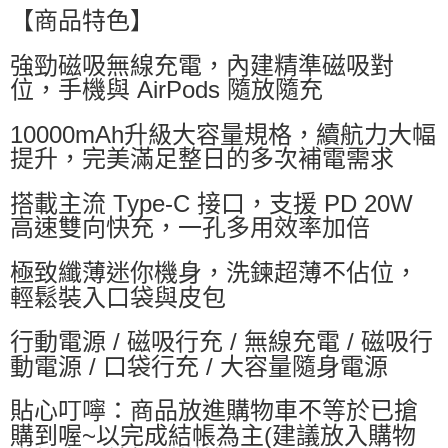
萊爾富取貨付款
【商品特色】
每筆NT$60，滿NT$599(含以上)免運費
強勁磁吸無線充電，內建精準磁吸對
付款後萊爾富取貨
位，手機與 AirPods 隨放隨充
每筆NT$60，滿NT$599(含以上)免運費
10000mAh升級大容量規格，續航力大幅
7-11付款取貨
提升，完美滿足整日的多次補電需求
每筆NT$60，滿NT$599(含以上)免運費
搭載主流 Type-C 接口，支援 PD 20W
付款後7-11取貨
高速雙向快充，一孔多用效率加倍
每筆NT$60，滿NT$599(含以上)免運費
宅配
極致纖薄迷你機身，洗鍊超薄不佔位，
每筆NT$80，滿NT$799(含以上)免運費
輕鬆裝入口袋與皮包
行動電源 / 磁吸行充 / 無線充電 / 磁吸行
動電源 / 口袋行充 / 大容量隨身電源
貼心叮嚀：商品放進購物車不等於已搶
購到喔~以完成結帳為主(建議放入購物