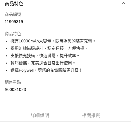
商品特色
信用卡一次付款
商品編號
超商取貨付款
11909319
LINE Pay
商品特色
Apple Pay
擁有10000mAh大容量，隨時為您的裝置充電。
採用無線磁吸設計，穩定連接，方便快捷。
街口支付
支援快充技術，快速滿電，提升效率。
全盈+PAY
輕巧便攜，完美適合日常出行使用。
選擇Polywell，讓您的充電體驗更升級！
ATM付款
銷售重點
運送方式
S00031023
全家付款取貨
每筆NT$60，滿NT$599(含以上)免運費
付款後全家取貨
詳細說明
相關推薦
每筆NT$60，滿NT$599(含以上)免運費