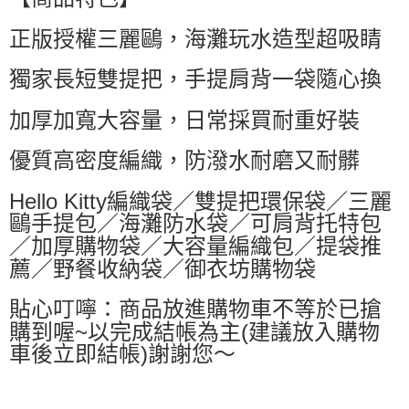
萊爾富取貨付款
每筆NT$60，滿NT$599(含以上)免運費
正版授權三麗鷗，海灘玩水造型超吸睛
付款後萊爾富取貨
獨家長短雙提把，手提肩背一袋隨心換
每筆NT$60，滿NT$599(含以上)免運費
加厚加寬大容量，日常採買耐重好裝
7-11付款取貨
每筆NT$60，滿NT$599(含以上)免運費
優質高密度編織，防潑水耐磨又耐髒
付款後7-11取貨
Hello Kitty編織袋／雙提把環保袋／三麗
每筆NT$60，滿NT$599(含以上)免運費
鷗手提包／海灘防水袋／可肩背托特包
／加厚購物袋／大容量編織包／提袋推
宅配
薦／野餐收納袋／御衣坊購物袋
每筆NT$80，滿NT$799(含以上)免運費
國家/地區配送0330
查看運費
貼心叮嚀：商品放進購物車不等於已搶
購到喔~以完成結帳為主(建議放入購物
車後立即結帳)謝謝您～