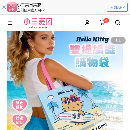
小三美日美妝
開啟APP
立刻使用官方APP
0
1
/
1