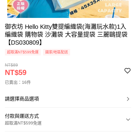
御衣坊 Hello Kitty雙提編織袋(海灘玩水款)1入
編織袋 購物袋 沙灘袋 大容量提袋 三麗鷗提袋
【DS030809】
超取滿NT$599免運
國家/地區配送
NT$89
NT$59
已賣出：16件
請選擇商品選項
付款與運送方式
超取滿NT$599免運
付款方式