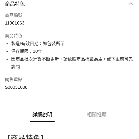
商品特色
信用卡一次付款
商品編號
超商取貨付款
11901063
LINE Pay
商品特色
Apple Pay
製造/有效日期：如包裝所示
保存期限：10年
街口支付
因商品批次進貨不斷更新，請依照商品標籤為主，或下單前可先
全盈+PAY
詢問
ATM付款
銷售重點
S00031008
運送方式
全家付款取貨
每筆NT$60，滿NT$599(含以上)免運費
詳細說明
相關推薦
付款後全家取貨
每筆NT$60，滿NT$599(含以上)免運費
【商品特色】