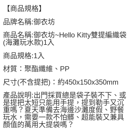
【商品規格】
品牌名稱:御衣坊
商品名稱:御衣坊~Hello Kitty雙提編織袋
(海灘玩水款)1入
商品規格:1入
材質：聚酯纖維、PP
尺寸(不含提把)：約450x150x350mm
產品說明:出門採買總是袋子裝不下、或
是提把太短只能用手提，提到勒手又沉
重嗎？夏天準備去海邊沙灘度假、野餐
玩水，需要一款不怕髒、超能裝又兼具
顏值的萬用大提袋嗎？