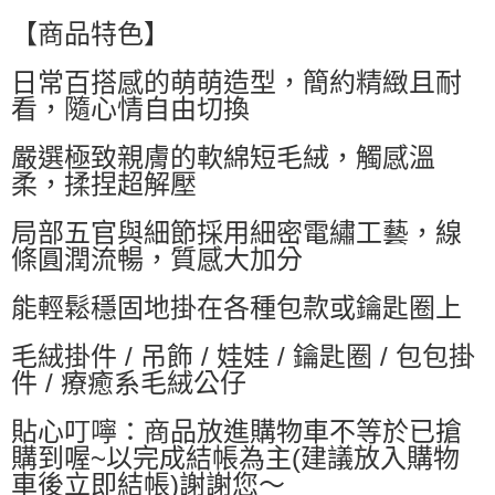
每筆NT$60，滿NT$599(含以上)免運費
【商品特色】
付款後萊爾富取貨
日常百搭感的萌萌造型，簡約精緻且耐
每筆NT$60，滿NT$599(含以上)免運費
看，隨心情自由切換
7-11付款取貨
嚴選極致親膚的軟綿短毛絨，觸感溫
每筆NT$60，滿NT$599(含以上)免運費
柔，揉捏超解壓
付款後7-11取貨
局部五官與細節採用細密電繡工藝，線
每筆NT$60，滿NT$599(含以上)免運費
條圓潤流暢，質感大加分
宅配
能輕鬆穩固地掛在各種包款或鑰匙圈上
每筆NT$80，滿NT$799(含以上)免運費
國家/地區配送0330
查看運費
毛絨掛件 / 吊飾 / 娃娃 / 鑰匙圈 / 包包掛
件 / 療癒系毛絨公仔
貼心叮嚀：商品放進購物車不等於已搶
購到喔~以完成結帳為主(建議放入購物
車後立即結帳)謝謝您～