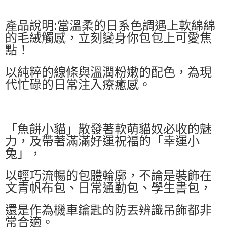
產品說明:當溫柔的日系色調遇上軟綿綿
的毛絨觸感，立刻變身你包包上可愛焦
點！
以純粹的線條與溫潤粉嫩的配色，為現
代忙碌的日常注入療癒感。
「魚餅小貓」散發著軟萌貓奴必收的魅
力，及帶著滿滿好運祝福的「幸運小
兔」，
以輕巧流暢的包體輪廓，不論是裝飾在
文青帆布包、日常通勤包、學生書包，
還是作為機車鑰匙的防丟辨識吊飾都非
常合適。