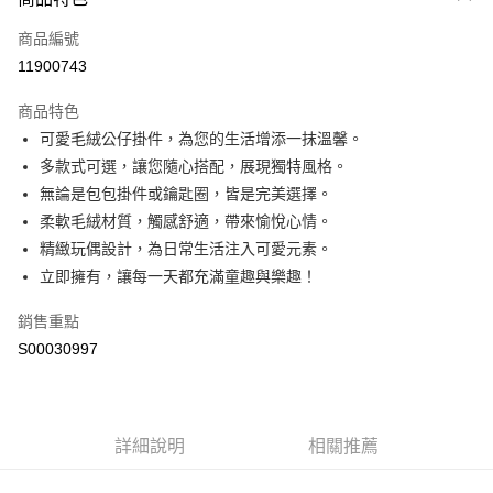
信用卡一次付款
商品編號
超商取貨付款
11900743
LINE Pay
商品特色
Apple Pay
可愛毛絨公仔掛件，為您的生活增添一抹溫馨。
多款式可選，讓您隨心搭配，展現獨特風格。
街口支付
無論是包包掛件或鑰匙圈，皆是完美選擇。
全盈+PAY
柔軟毛絨材質，觸感舒適，帶來愉悅心情。
精緻玩偶設計，為日常生活注入可愛元素。
ATM付款
立即擁有，讓每一天都充滿童趣與樂趣！
運送方式
銷售重點
全家付款取貨
S00030997
每筆NT$60，滿NT$599(含以上)免運費
付款後全家取貨
每筆NT$60，滿NT$599(含以上)免運費
詳細說明
相關推薦
萊爾富取貨付款