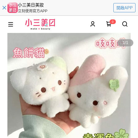
小三美日美妝
開啟APP
立刻使用官方APP
0
1
/
1