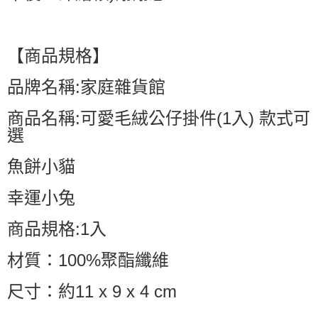
【商品規格】
品牌名稱:家庭雜貨館
商品名稱:可愛毛絨公仔掛件(1入) 款式可
選
魚餅小貓
幸運小兔
商品規格:1入
材質：100%聚酯纖維
尺寸：約11 x 9 x 4 cm