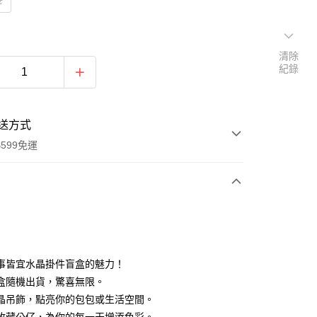
清除
紀錄
送方式
599免運
次付款
付款
事皆宜水晶掛件盲盒的魅力！
盒隨機出貨，驚喜無限。
晶吊飾，點亮你的包包或生活空間。