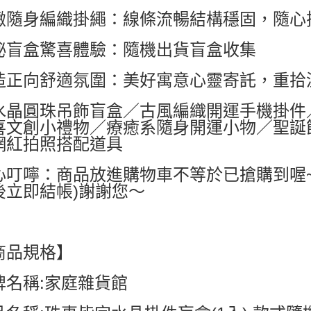
每筆NT$6
緻隨身編織掛繩：線條流暢結構穩固，隨心
付款後7-1
祕盲盒驚喜體驗：隨機出貨盲盒收集
每筆NT$6
宅配
造正向舒適氛圍：美好寓意心靈寄託，重拾
每筆NT$8
水晶圓珠吊飾盲盒／古風編織開運手機掛件
國家/地區配
喜文創小禮物／療癒系隨身開運小物／聖誕
網紅拍照搭配道具
心叮嚀：商品放進購物車不等於已搶購到喔
後立即結帳)謝謝您～
商品規格】
牌名稱:家庭雜貨館