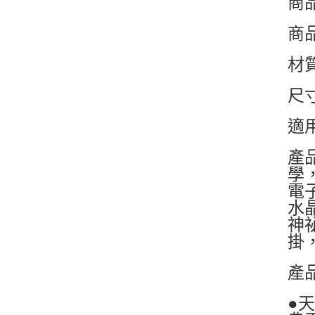
商
商
材
尺寸
適
產
學
電
水
神
掛
產
●