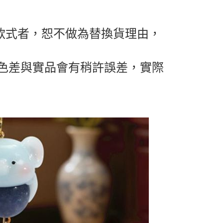
複款式者，恕不做為替換貨理由，
色差與實品會有稍許誤差，實際