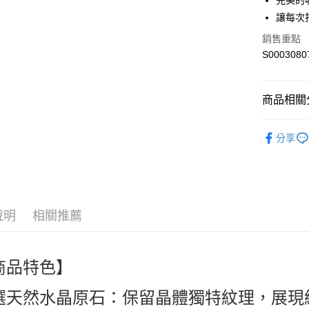
完美的
讓每次
全盈+PAY
銷售重點
ATM付款
S0003080
運送方式
商品相關分
全家付款
🎀創意生活百貨
每筆NT$6
分享
necessitie
付款後全
人氣商品
每筆NT$6
熱搜✨新品搶先
萊爾富取
說明
相關推薦
每筆NT$6
付款後萊
商品特色】
每筆NT$6
7-11付款
選天然水晶原石：保留晶體獨特紋理，展現