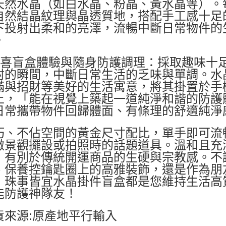
天然水晶（如白水晶、粉晶、黃水晶等）。
自然結晶紋理與晶透質地，搭配手工感十足
下投射出柔和的亮澤，流暢中斷日常物件的
。
驚喜盲盒體驗與隨身防護調理：採取趣味十
封的瞬間，中斷日常生活的乏味與單調。水
滿與招財等美好的生活寓意，將其掛置於手
上，「能在視覺上築起一道純淨和諧的防護
日常攜帶物件回歸體面、有條理的舒適純淨
巧、不佔空間的黃金尺寸配比，單手即可流
微景觀擺設或拍照時的話題道具。溫和且充
，有別於傳統開運商品的生硬與宗教感。不
、保養控鑰匙圈上的高雅裝飾，還是作為朋
，珠事皆宜水晶掛件盲盒都是您維持生活高
能防護神隊友！
貨來源:原產地平行輸入