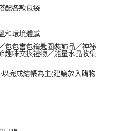
0，滿NT$599(含以上)免運費
搭配各款包袋
1取貨
0，滿NT$599(含以上)免運費
溫和環境體感
0，滿NT$799(含以上)免運費
／包包書包鑰匙圈裝飾品／神祕
送0330
查看運費
節趣味交換禮物／能量水晶收集
~以完成結帳為主(建議放入購物