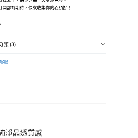
收藏公仔，為你的每一天增添色彩。
打開都有期待，快來收集你的心頭好！
7
類 (3)
取貨
🎀 Daily Necessaries
生活小物 Daily
0，滿NT$599(含以上)免運費
客服
s
家取貨
推薦
0，滿NT$599(含以上)免運費
看✨ New Arrival
貨付款
0，滿NT$599(含以上)免運費
爾富取貨
0，滿NT$599(含以上)免運費
取貨
純淨晶透質感