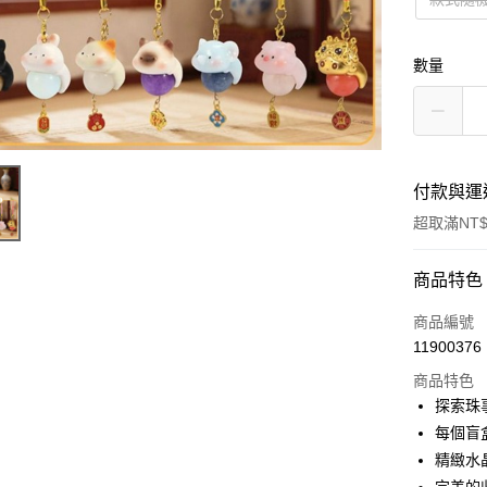
數量
付款與運
超取滿NT$
付款方式
商品特色
信用卡一
商品編號
11900376
超商取貨
商品特色
LINE Pay
探索珠
每個盲
Apple Pay
精緻水
街口支付