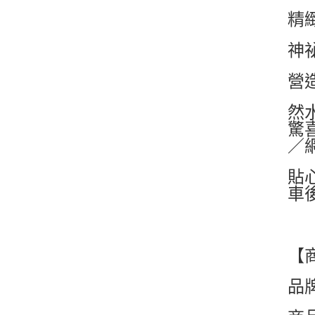
精
神
營
然
驚
／
貼
車
【
品