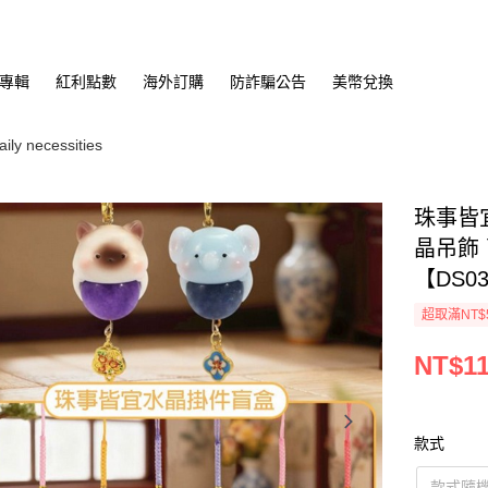
專輯
紅利點數
海外訂購
防詐騙公告
美幣兌換
y necessities
珠事皆
晶吊飾
【DS03
超取滿NT$
NT$1
款式
款式隨