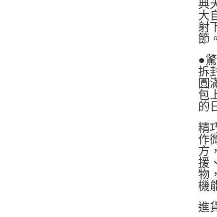
典
大
射
節
●
拆
圓
包
的
精
作
方
援
物
機
進