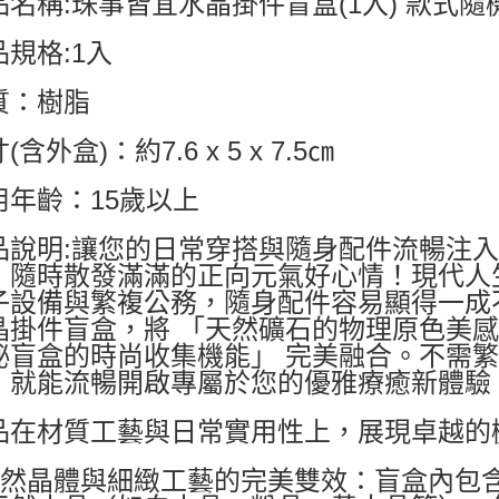
品名稱:珠事皆宜水晶掛件盲盒(1入) 款式隨
品規格:1入
質：樹脂
(含外盒)：約7.6 x 5 x 7.5㎝
用年齡：15歲以上
品說明:讓您的日常穿搭與隨身配件流暢注
，隨時散發滿滿的正向元氣好心情！現代人
子設備與繁複公務，隨身配件容易顯得一成
晶掛件盲盒，將 「天然礦石的物理原色美
祕盲盒的時尚收集機能」 完美融合。不需
，就能流暢開啟專屬於您的優雅療癒新體驗
品在材質工藝與日常實用性上，展現卓越的
天然晶體與細緻工藝的完美雙效：盲盒內包