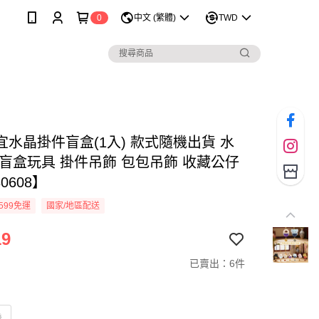
0
中文 (繁體)
TWD
宜水晶掛件盲盒(1入) 款式隨機出貨 水
 盲盒玩具 掛件吊飾 包包吊飾 收藏公仔
0608】
599免運
國家/地區配送
19
已賣出：6件
機