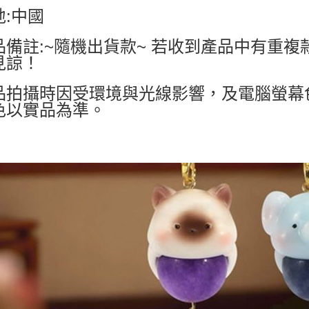
地:中國
品備註:~隨機出貨款~ 若收到產品中有重
見諒！
品拍攝時因受環境與光線影響，及電腦螢幕
色以實品為準。