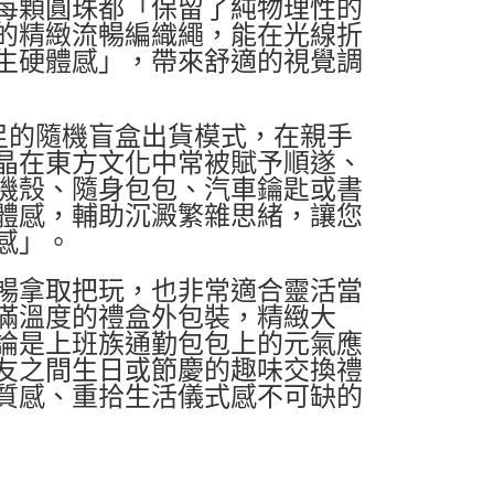
每顆圓珠都「保留了純物理性的
的精緻流暢編織繩，能在光線折
生硬體感」，帶來舒適的視覺調
足的隨機盲盒出貨模式，在親手
晶在東方文化中常被賦予順遂、
機殼、隨身包包、汽車鑰匙或書
體感，輔助沉澱繁雜思緒，讓您
感」。
暢拿取把玩，也非常適合靈活當
滿溫度的禮盒外包裝，精緻大
論是上班族通勤包包上的元氣應
友之間生日或節慶的趣味交換禮
質感、重拾生活儀式感不可缺的