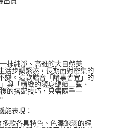
機出貨
入一抹純淨、高雅的大自然美
生活步調緊湊，長期面對密集的
不變。這款諧音「諸事皆宜」的
感」與「精緻的隨身編織工藝、
繁複的搭配技巧，只需隨手一
。
機能表現：
含多款各具特色、色澤飽滿的經