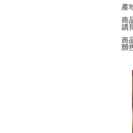
產
商
請
商
顏