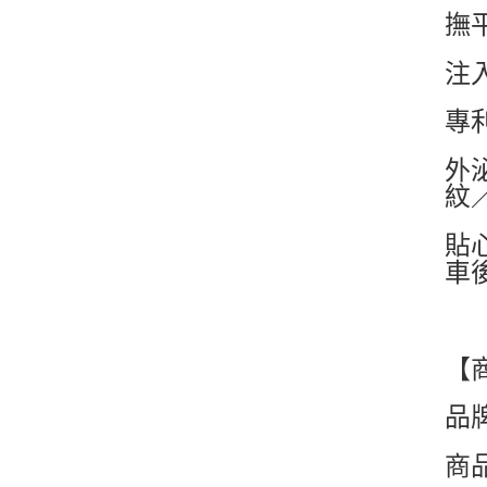
撫
注
專
外
紋
貼
車
【
品
商