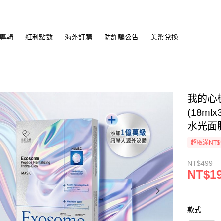
專輯
紅利點數
海外訂購
防詐騙公告
美幣兌換
我的心
(18m
水光面膜
超取滿NT$
NT$499
NT$1
款式