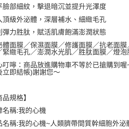
平臉部細紋，擊退暗沉並提升光澤度
每筆NT$6
付款後7-1
入頂級外泌體，深層補水、細緻毛孔
每筆NT$6
利彈力胜肽，賦活肌膚飽滿澎潤狀態
宅配
每筆NT$8
泌體面膜／保濕面膜／修護面膜／抗老面膜
／緊緻毛孔／澎潤水光肌／胜肽面膜／燈泡
國家/地區配
心叮嚀：商品放進購物車不等於已搶購到喔
後立即結帳)謝謝您～
商品規格】
牌名稱:我的心機
品名稱:我的心機~人類臍帶間質幹細胞外泌體面膜