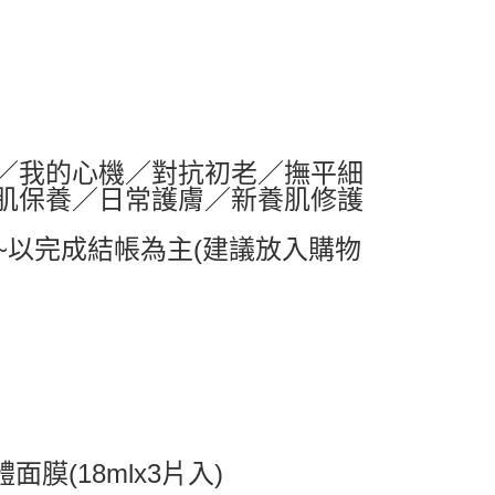
0，滿NT$599(含以上)免運費
1取貨
0，滿NT$599(含以上)免運費
0，滿NT$799(含以上)免運費
／我的心機／對抗初老／撫平細
肌保養／日常護膚／新養肌修護
送0330
查看運費
~以完成結帳為主(建議放入購物
(18mlx3片入)