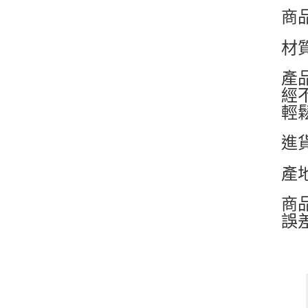
商品
材
產
經
輕
進
產
商
誤