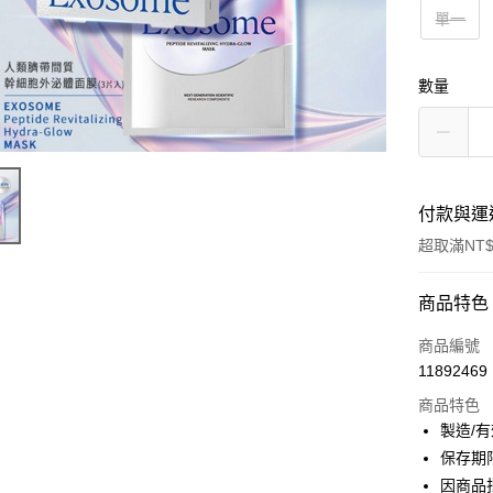
單一
數量
付款與運
超取滿NT$
付款方式
商品特色
信用卡一
商品編號
11892469
超商取貨
商品特色
LINE Pay
製造/
保存期
Apple Pay
因商品