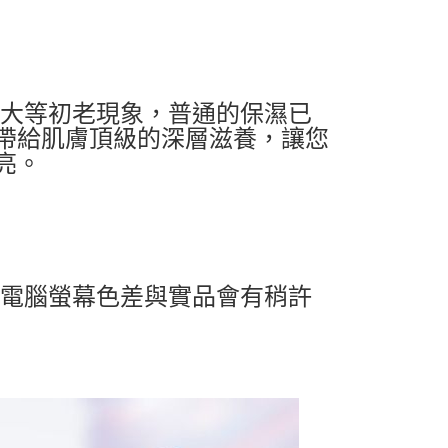
粗大等初老現象，普通的保濕已
帶給肌膚頂級的深層滋養，讓您
亮。
及電腦螢幕色差與實品會有稍許