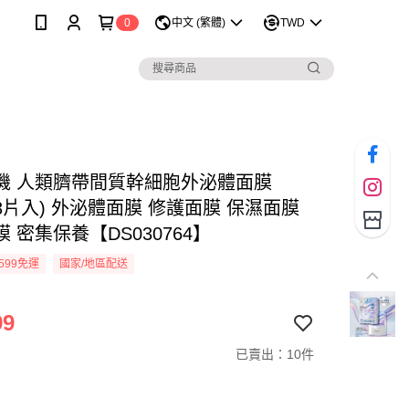
0
中文 (繁體)
TWD
機 人類臍帶間質幹細胞外泌體面膜
lx3片入) 外泌體面膜 修護面膜 保濕面膜
 密集保養【DS030764】
599免運
國家/地區配送
99
已賣出：10件