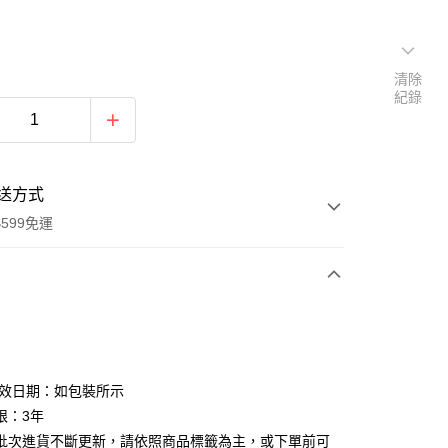
清除
紀錄
送方式
599免運
次付款
付款
有效日期：如包裝所示
限：3年
批次進貨不斷更新，請依照商品標籤為主，或下單前可