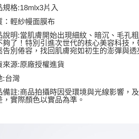
規格:18mlx3片入
質：輕紗幔面膜布
品說明:當肌膚開始出現細紋、暗沉、毛孔
不夠了！特別引進次世代的核心美容科技，
鬆告別倦容，找回肌膚宛如初生的澎彈與透
貨來源:原廠授權進貨
地:台灣
品備註:商品拍攝時因受環境與光線影響，
差，實際顏色以實品為準。