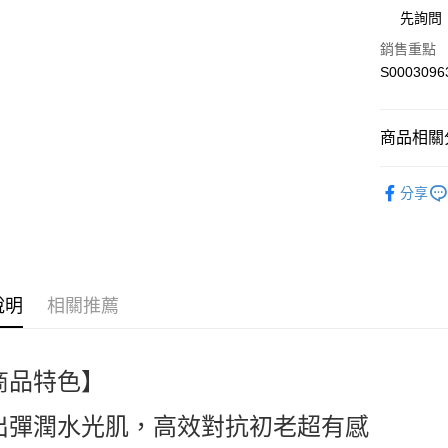
街口支付
先詢問
全盈+PAY
銷售重點
S0003096
ATM付款
商品相關分
運送方式
台灣品牌 Ta
全家付款
分享
人氣商品
每筆NT$6
臉部保養 Sk
付款後全
熱搜✨新品搶先
每筆NT$6
說明
相關推薦
萊爾富取
每筆NT$6
商品特色】
付款後萊
每筆NT$6
出彈潤水光肌，高效對抗初老超有感
7-11付款