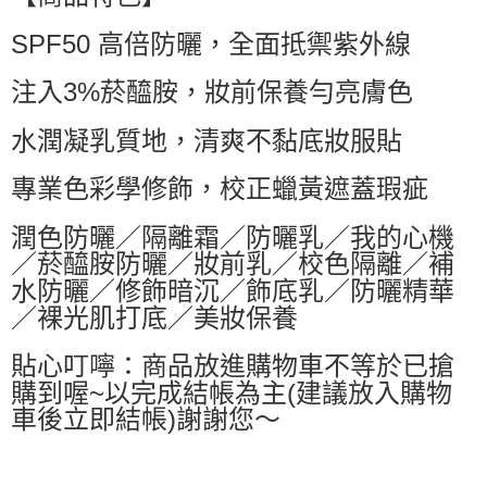
萊爾富取貨付款
SPF50 高倍防曬，全面抵禦紫外線
每筆NT$60，滿NT$599(含以上)免運費
付款後萊爾富取貨
注入3%菸醯胺，妝前保養勻亮膚色
每筆NT$60，滿NT$599(含以上)免運費
水潤凝乳質地，清爽不黏底妝服貼
7-11付款取貨
每筆NT$60，滿NT$599(含以上)免運費
專業色彩學修飾，校正蠟黃遮蓋瑕疵
付款後7-11取貨
潤色防曬／隔離霜／防曬乳／我的心機
每筆NT$60，滿NT$599(含以上)免運費
／菸醯胺防曬／妝前乳／校色隔離／補
水防曬／修飾暗沉／飾底乳／防曬精華
宅配
／裸光肌打底／美妝保養
每筆NT$80，滿NT$799(含以上)免運費
國家/地區配送0330
查看運費
貼心叮嚀：商品放進購物車不等於已搶
購到喔~以完成結帳為主(建議放入購物
車後立即結帳)謝謝您～