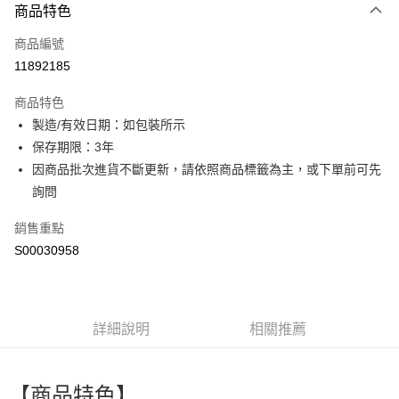
商品特色
信用卡一次付款
商品編號
超商取貨付款
11892185
LINE Pay
商品特色
Apple Pay
製造/有效日期：如包裝所示
保存期限：3年
街口支付
因商品批次進貨不斷更新，請依照商品標籤為主，或下單前可先
全盈+PAY
詢問
ATM付款
銷售重點
S00030958
運送方式
全家付款取貨
每筆NT$60，滿NT$599(含以上)免運費
詳細說明
相關推薦
付款後全家取貨
每筆NT$60，滿NT$599(含以上)免運費
【商品特色】