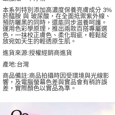
本系列特別添加高濃度保養亮膚成分 3%
菸醯胺 與 玻尿酸，在全面抵禦紫外線、
預防曬黑的同時，還能同步滋養呵護。
運用色彩學原理，推出兩款百搭專屬選
色，一抹校正膚色、柔化瑕疵，輕鬆綻
放宛如天生的輕透原生肌。
進貨來源:授權經銷商進貨
產地:台灣
商品備註:商品拍攝時因受環境與光線影
響，及電腦螢幕色差與實品會有稍許誤
差，實際顏色以實品為準。