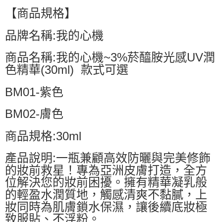
【商品規格】
品牌名稱:我的心機
商品名稱:我的心機~3%菸醯胺光感UV潤
色精華(30ml) 款式可選
BM01-紫色
BM02-膚色
商品規格:30ml
產品說明:一瓶兼顧高效防曬與完美修飾
的妝前救星！專為亞洲皮膚打造，全方
位解決您的妝前困擾。擁有精華凝乳般
的輕盈水潤質地，觸感清爽不黏膩，上
妝同時為肌膚鎖水保濕，讓後續底妝極
致服貼、不浮粉。