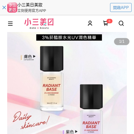
小三美日美妝
開啟APP
立刻使用官方APP
0
1
/
1