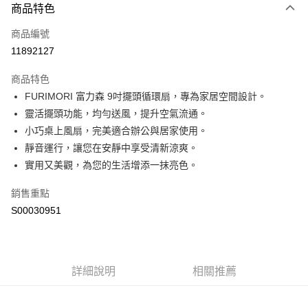
商品特色
信用卡一次付款
商品編號
超商取貨付款
11892127
LINE Pay
商品特色
Apple Pay
FURIMORI 富力森 9吋擺頭循環扇，專為家居空間設計。
靈活擺頭功能，均勻送風，提升空氣流通。
街口支付
小巧桌上風扇，完美適合辦公與居家使用。
全盈+PAY
靜音運行，讓您在安靜中享受清新涼爽。
實用又美觀，為您的生活增添一抹亮色。
ATM付款
銷售重點
運送方式
S00030951
全家付款取貨
每筆NT$60，滿NT$599(含以上)免運費
付款後全家取貨
詳細說明
相關推薦
每筆NT$60，滿NT$599(含以上)免運費