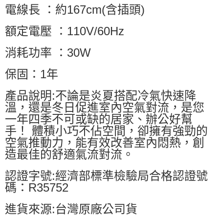
電線長 ：約167cm(含插頭)
額定電壓 ：110V/60Hz
消耗功率 ：30W
保固：1年
產品說明:不論是炎夏搭配冷氣快速降
溫，還是冬日促進室內空氣對流，是您
一年四季不可或缺的居家、辦公好幫
手！ 體積小巧不佔空間，卻擁有強勁的
空氣推動力，能有效改善室內悶熱，創
造最佳的舒適氣流對流。
認證字號:經濟部標準檢驗局合格認證號
碼：R35752
進貨來源:台灣原廠公司貨