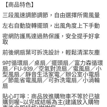
萊爾富取貨付款
【商品特色】
每筆NT$60，滿NT$599(含以上)免運費
三段風速調節調節，自由選擇所需風量
付款後萊爾富取貨
每筆NT$60，滿NT$599(含以上)免運費
左右自動旋轉擺頭，出風角度上下手動
7-11付款取貨
密網防護馬達過熱保護，安全提手好拿
每筆NT$60，滿NT$599(含以上)免運費
取
付款後7-11取貨
前後網扇葉可拆洗設計，輕鬆清潔灰塵
每筆NT$60，滿NT$599(含以上)免運費
9吋循環扇／桌扇／擺頭扇／富力森循環
宅配
扇／FU-939／空氣對流扇／電風扇／小
每筆NT$80，滿NT$799(含以上)免運費
型風扇／靜音生活家電／辦公室小電扇
國家/地區配送0330
查看運費
／節能省電風扇／可拆洗電扇／小渦輪
扇
貼心叮嚀：商品放進購物車不等於已搶
購到喔~以完成結帳為主(建議放入購物