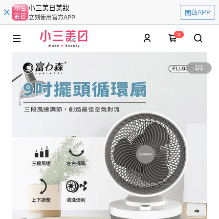
小三美日美妝
開啟APP
立刻使用官方APP
0
1
/
1