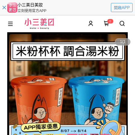
小三美日美妝
開啟APP
立刻使用官方APP
0
1
/
1