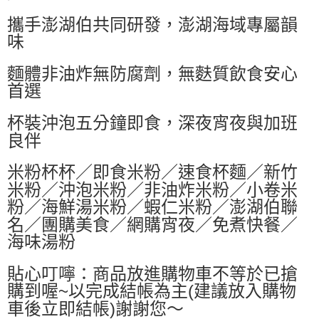
萊爾富取貨付款
攜手澎湖伯共同研發，澎湖海域專屬韻
每筆NT$60，滿NT$599(含以上)免運費
味
付款後萊爾富取貨
麵體非油炸無防腐劑，無麩質飲食安心
每筆NT$60，滿NT$599(含以上)免運費
首選
7-11付款取貨
每筆NT$60，滿NT$599(含以上)免運費
杯裝沖泡五分鐘即食，深夜宵夜與加班
良伴
付款後7-11取貨
每筆NT$60，滿NT$599(含以上)免運費
米粉杯杯／即食米粉／速食杯麵／新竹
米粉／沖泡米粉／非油炸米粉／小卷米
宅配
粉／海鮮湯米粉／蝦仁米粉／澎湖伯聯
每筆NT$80，滿NT$799(含以上)免運費
名／團購美食／網購宵夜／免煮快餐／
海味湯粉
貼心叮嚀：商品放進購物車不等於已搶
購到喔~以完成結帳為主(建議放入購物
車後立即結帳)謝謝您～