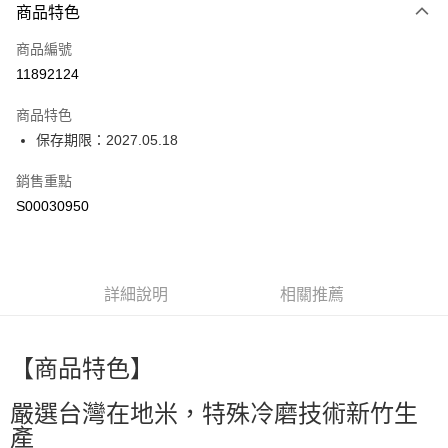
商品特色
信用卡一次付款
商品編號
超商取貨付款
11892124
LINE Pay
商品特色
Apple Pay
保存期限：2027.05.18
街口支付
銷售重點
S00030950
全盈+PAY
ATM付款
詳細說明
相關推薦
運送方式
全家付款取貨
每筆NT$60，滿NT$599(含以上)免運費
【商品特色】
付款後全家取貨
嚴選台灣在地米，特殊冷磨技術新竹生
每筆NT$60，滿NT$599(含以上)免運費
產