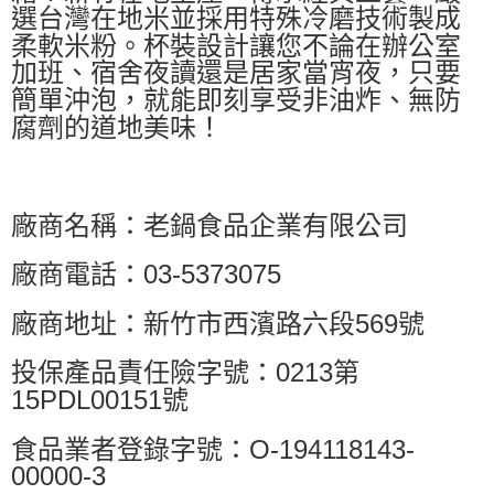
選台灣在地米並採用特殊冷磨技術製成
柔軟米粉。杯裝設計讓您不論在辦公室
加班、宿舍夜讀還是居家當宵夜，只要
簡單沖泡，就能即刻享受非油炸、無防
腐劑的道地美味！
廠商名稱：老鍋食品企業有限公司
廠商電話：03-5373075
廠商地址：新竹市西濱路六段569號
投保產品責任險字號：0213第
15PDL00151號
食品業者登錄字號：O-194118143-
00000-3