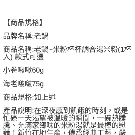
【商品規格】
品牌名稱:老鍋
商品名稱:老鍋~米粉杯杯調合湯米粉(1杯
入) 款式可選
小卷啾啾60g
海老啵啵75g
商品規格:如上述
產品說明:在深夜感到飢餓的時刻，或是
忙碌一天渴望被溫暖的瞬間，一碗熱騰
騰、充滿家鄉味的米粉湯就是最棒的慰
藉！新竹在地生產，傳承經典工藝，嚴