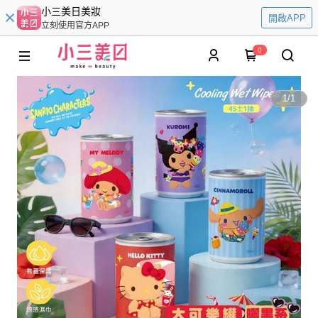
小三美日美妝
開啟APP
立刻使用官方APP
0
1
/
1