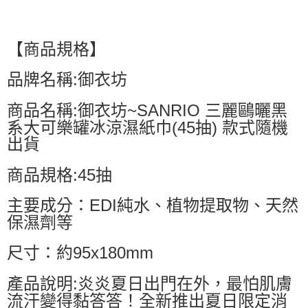
【商品規格】
品牌名稱:御衣坊
商品名稱:御衣坊~SANRIO 三麗鷗曬黑
系大可樂罐冰涼濕紙巾(45抽) 款式隨機
出貨
商品規格:45抽
主要成分：EDI純水、植物提取物、天然
保濕劑等
尺寸：約95x180mm
產品說明:炎炎夏日出門在外，最怕肌膚
流汗變得黏答答！全新推出夏日限定消