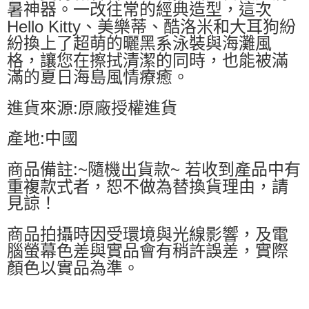
暑神器。一改往常的經典造型，這次
Hello Kitty、美樂蒂、酷洛米和大耳狗紛
紛換上了超萌的曬黑系泳裝與海灘風
格，讓您在擦拭清潔的同時，也能被滿
滿的夏日海島風情療癒。
進貨來源:原廠授權進貨
產地:中國
商品備註:~隨機出貨款~ 若收到產品中有
重複款式者，恕不做為替換貨理由，請
見諒！
商品拍攝時因受環境與光線影響，及電
腦螢幕色差與實品會有稍許誤差，實際
顏色以實品為準。