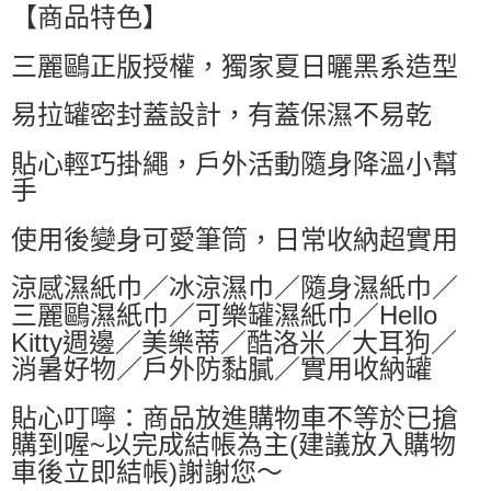
萊爾富取貨付款
【商品特色】
每筆NT$60，滿NT$599(含以上)免運費
三麗鷗正版授權，獨家夏日曬黑系造型
付款後萊爾富取貨
易拉罐密封蓋設計，有蓋保濕不易乾
每筆NT$60，滿NT$599(含以上)免運費
7-11付款取貨
貼心輕巧掛繩，戶外活動隨身降溫小幫
每筆NT$60，滿NT$599(含以上)免運費
手
付款後7-11取貨
使用後變身可愛筆筒，日常收納超實用
每筆NT$60，滿NT$599(含以上)免運費
涼感濕紙巾／冰涼濕巾／隨身濕紙巾／
宅配
三麗鷗濕紙巾／可樂罐濕紙巾／Hello
每筆NT$80，滿NT$799(含以上)免運費
Kitty週邊／美樂蒂／酷洛米／大耳狗／
國家/地區配送0330
查看運費
消暑好物／戶外防黏膩／實用收納罐
貼心叮嚀：商品放進購物車不等於已搶
購到喔~以完成結帳為主(建議放入購物
車後立即結帳)謝謝您～