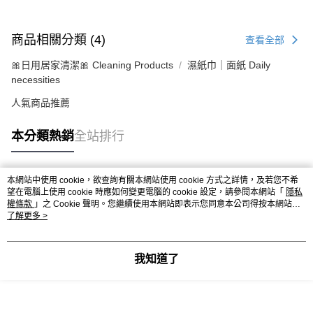
商品相關分類 (4)
查看全部
🎀日用居家清潔🎀 Cleaning Products
濕紙巾｜面紙 Daily
necessities
人氣商品推薦
本分類熱銷
全站排行
本網站中使用 cookie，欲查詢有關本網站使用 cookie 方式之詳情，及若您不希
熱門標籤
望在電腦上使用 cookie 時應如何變更電腦的 cookie 設定，請參閱本網站「
隱私
權條款
」之 Cookie 聲明。您繼續使用本網站即表示您同意本公司得按本網站使
用條款之 Cookie 聲明使用 cookie。
了解更多 >
我知道了