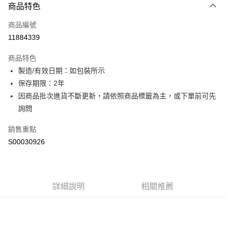
商品特色
信用卡一次付款
商品編號
超商取貨付款
11884339
LINE Pay
商品特色
Apple Pay
製造/有效日期：如包裝所示
保存期限：2年
街口支付
因商品批次進貨不斷更新，請依照商品標籤為主，或下單前可先
全盈+PAY
詢問
ATM付款
銷售重點
S00030926
運送方式
全家付款取貨
每筆NT$60，滿NT$599(含以上)免運費
詳細說明
相關推薦
付款後全家取貨
每筆NT$60，滿NT$599(含以上)免運費