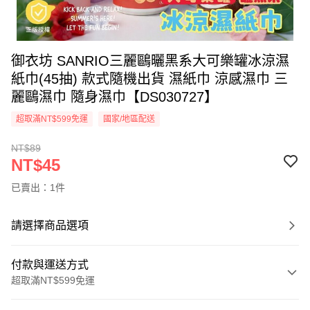
御衣坊 SANRIO三麗鷗曬黑系大可樂罐冰涼濕
紙巾(45抽) 款式隨機出貨 濕紙巾 涼感濕巾 三
麗鷗濕巾 隨身濕巾【DS030727】
超取滿NT$599免運
國家/地區配送
NT$89
NT$45
已賣出：1件
請選擇商品選項
付款與運送方式
超取滿NT$599免運
付款方式