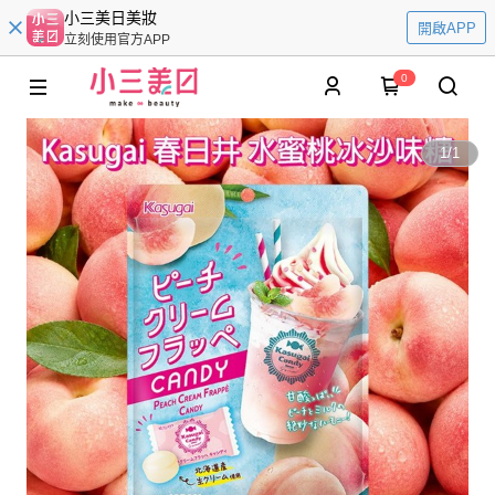
小三美日美妝
開啟APP
立刻使用官方APP
0
1
/
1