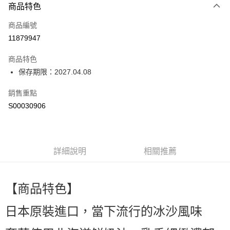
商品特色
信用卡一次付款
商品編號
超商取貨付款
11879947
LINE Pay
商品特色
Apple Pay
保存期限：2027.04.08
街口支付
銷售重點
S00030906
全盈+PAY
ATM付款
詳細說明
相關推薦
運送方式
全家付款取貨
每筆NT$60，滿NT$599(含以上)免運費
【商品特色】
付款後全家取貨
日本原裝進口，當下流行的冰沙風味
每筆NT$60，滿NT$599(含以上)免運費