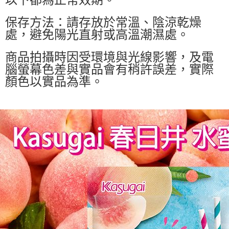
保存方法：請存放於常溫、陰涼乾燥
處，避免陽光直射或高溫潮濕處。
商品拍攝時因受環境與光線影響，及電
腦螢幕色差與實品會有稍許誤差，實際
顏色以實品為準。