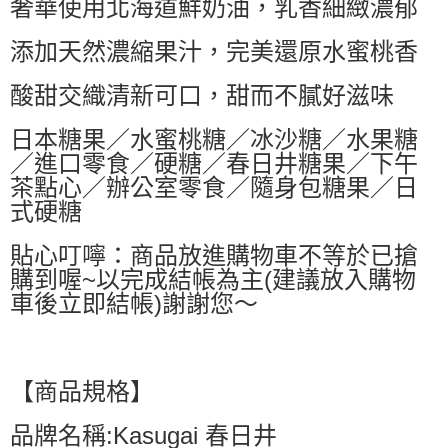
奢華使用北海道鮮奶油，乳香細緻濃郁
萊爾富取貨付款
每筆NT$60，滿NT$599(含以上)免運費
添加天然濃縮果汁，完美還原水蜜桃香
付款後萊爾富取貨
酸甜交織清新可口，甜而不膩好滋味
每筆NT$60，滿NT$599(含以上)免運費
日本糖果／水蜜桃糖／冰沙糖／水果糖
7-11付款取貨
／進口零食／硬糖／春日井糖果／下午
每筆NT$60，滿NT$599(含以上)免運費
茶點心／辦公室零食／隨身包糖果／日
付款後7-11取貨
式硬糖
每筆NT$60，滿NT$599(含以上)免運費
貼心叮嚀：商品放進購物車不等於已搶
宅配
購到喔~以完成結帳為主(建議放入購物
每筆NT$80，滿NT$799(含以上)免運費
車後立即結帳)謝謝您～
國家/地區配送0330
查看運費
【商品規格】
品牌名稱:Kasugai 春日井