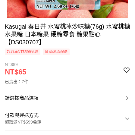
Kasugai 春日井 水蜜桃冰沙味糖(76g) 水蜜桃糖
水果糖 日本糖果 硬糖零食 糖果點心
【DS030707】
超取滿NT$599免運
國家/地區配送
NT$89
NT$65
已賣出：7件
請選擇商品選項
付款與運送方式
超取滿NT$599免運
付款方式