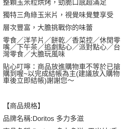
整顆玉米粒烘烤，勁脆口感超滿足
萊爾富取貨付款
每筆NT$60，滿NT$599(含以上)免運費
獨特三角綠玉米片，視覺味覺雙享受
付款後萊爾富取貨
層次豐富，大膽挑戰你的味蕾
每筆NT$60，滿NT$599(含以上)免運費
零食／洋芋片／餅乾／香菜控／休閒零
7-11付款取貨
嘴／下午茶／追劇點心／派對點心／台
每筆NT$60，滿NT$599(含以上)免運費
灣零食／大膽玩風味
付款後7-11取貨
貼心叮嚀：商品放進購物車不等於已搶
每筆NT$60，滿NT$599(含以上)免運費
購到喔~以完成結帳為主(建議放入購物
宅配
車後立即結帳)謝謝您～
每筆NT$80，滿NT$799(含以上)免運費
國家/地區配送0330
查看運費
【商品規格】
品牌名稱:Doritos 多力多滋