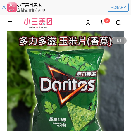
小三美日美妝
開啟APP
立刻使用官方APP
0
1
/
1