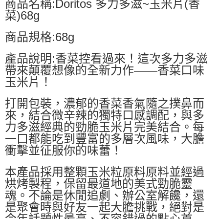
商品名稱:Doritos 多力多滋~玉米片(香
菜)68g
商品規格:68g
產品說明:香菜控看過來！這次多力多滋
帶來顛覆想像的全新力作——香菜口味
玉米片！
打開包裝，濃郁的香菜香氣隨之撲鼻而
來，結合微辛辣的獨特口感調配，與多
力多滋經典的勁脆玉米片完美結合。每
一口都能吃到豐富的多層次風味，大膽
衝擊並征服你的味蕾！
本產品採用整顆玉米粒原料原料並經過
烘烤製程，保留最道地的美式勁脆靈
魂。不論是休閒追劇、辦公室解饞，還
是聚會時與好友一起大膽挑戰，絕對是
今年話題性最高、不容錯過的點心首