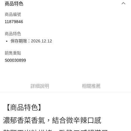
商品特色
信用卡一次付款
商品編號
超商取貨付款
11879846
LINE Pay
商品特色
Apple Pay
保存期限：2026.12.12
街口支付
銷售重點
S00030899
全盈+PAY
ATM付款
詳細說明
相關推薦
運送方式
全家付款取貨
每筆NT$60，滿NT$599(含以上)免運費
【商品特色】
付款後全家取貨
濃郁香菜香氣，結合微辛辣口感
每筆NT$60，滿NT$599(含以上)免運費