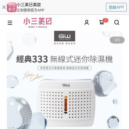
小三美日美妝
開啟APP
立刻使用官方APP
0
1
/
1