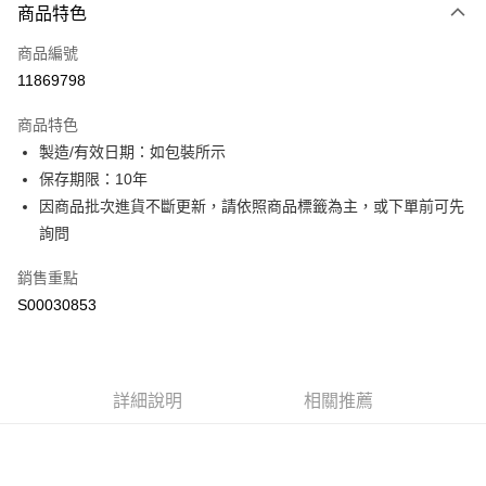
商品特色
信用卡一次付款
商品編號
超商取貨付款
11869798
LINE Pay
商品特色
Apple Pay
製造/有效日期：如包裝所示
保存期限：10年
街口支付
因商品批次進貨不斷更新，請依照商品標籤為主，或下單前可先
全盈+PAY
詢問
ATM付款
銷售重點
S00030853
運送方式
全家付款取貨
每筆NT$60，滿NT$299(含以上)免運費
詳細說明
相關推薦
付款後全家取貨
每筆NT$60，滿NT$299(含以上)免運費