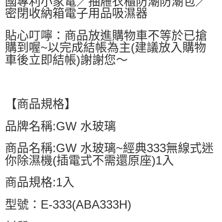
國專利小家電／抽屜衣櫃防潮防潮包／
密閉收納箱電子用品吸濕器
貼心叮嚀：商品放進購物車不等於已搶
購到喔~以完成結帳為主(建議放入購物
車後立即結帳)謝謝您～
【商品規格】
品牌名稱:GW 水玻璃
商品名稱:GW 水玻璃~經典333無線式迷
你除濕機(插電式不需還原座)1入
商品規格:1入
型號：E-333(ABA333H)