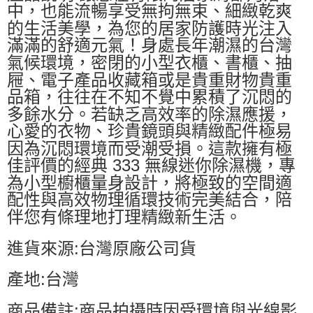
中，也能流暢享受無拘無束、細緻乾爽
的生活美學，為您的居家防護時光注入
滿滿的舒適元氣！身處長年潮濕的台灣
氣候環境，密閉的小型衣櫃、書櫃、抽
屜、電子產品收藏箱或是貴重財物貴重
品箱，往往在不知不覺中累積了沉悶的
多餘水分。若缺乏高效率的除濕應援，
心愛的衣物、珍貴鏡頭與精緻配件極易
因為沉悶環境而受潮受損。這款擁有極
佳評價的經典 333 無線迷你除濕機，專
為小型櫥櫃量身設計，將極致的空間適
配性與高效物理循環技術完美結合，陪
伴您有條理地打理精緻新生活。
進貨來源:台灣原廠公司貨
產地:台灣
商品備註:商品拍攝時因受環境與光線影