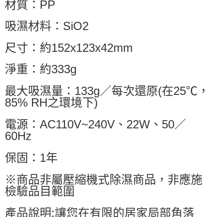
材質：PP
吸濕材料：SiO2
尺寸：約152x123x42mm
淨重：約333g
最大吸濕量：133g／每次還原(在25℃，
85% RH之環境下)
電源：AC110V~240V、22W、50／
60Hz
保固：1年
※商品非屬壓縮機式除濕商品，非應施
檢驗品目範圍
產品說明:讓您在有限的居家局部角落