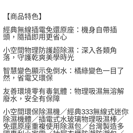
萊爾富取貨付款
每筆NT$60，滿NT$599(含以上)免運費
【商品特色】
付款後萊爾富取貨
經典無線插電免還原座：機身自帶插
每筆NT$60，滿NT$599(含以上)免運費
頭，隨插即用更省心
7-11付款取貨
每筆NT$60，滿NT$599(含以上)免運費
小空間物理防護超除濕：深入各類角
落，守護乾爽美學時光
付款後7-11取貨
每筆NT$60，滿NT$599(含以上)免運費
智慧變色顯示免倒水：橘綠變色一目了
然，省電又環保
宅配
每筆NT$80，滿NT$799(含以上)免運費
友善環境零有毒氣體：物理吸濕無溶解
廢水，安全有保障
小空間環保除濕機／經典333無線式迷你
除濕機體／插電式水玻璃物理吸濕棒／
免還原座重複使用除濕包／台灣製造多