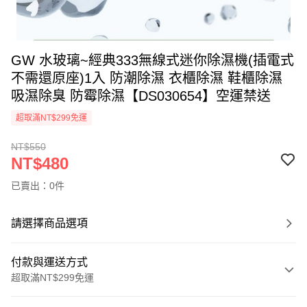
GW 水玻璃~經典333無線式迷你除濕機(插電式
不需還原座)1入 防潮除濕 衣櫃除濕 鞋櫃除濕
吸濕除臭 防霉除濕【DS030654】空運禁送
超取滿NT$299免運
NT$550
NT$480
已賣出：0件
請選擇商品選項
付款與運送方式
超取滿NT$299免運
付款方式