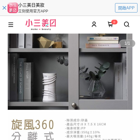
小三美日美妝
開啟APP
立刻使用官方APP
0
1
/
1