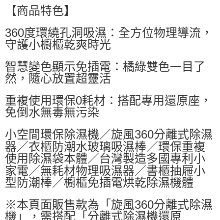
【商品特色】
每筆NT$60，滿NT$599(含以上)免運費
付款後萊爾富取貨
360度環繞孔洞吸濕：全方位物理導流，
守護小櫥櫃乾爽時光
每筆NT$60，滿NT$599(含以上)免運費
7-11付款取貨
智慧變色顯示免插電：橘綠雙色一目了
每筆NT$60，滿NT$599(含以上)免運費
然，隨心放置超靈活
付款後7-11取貨
重複使用環保0耗材：搭配專用還原座，
每筆NT$60，滿NT$599(含以上)免運費
免倒水無毒無污染
宅配
小空間環保除濕機／旋風360分離式除濕
每筆NT$80，滿NT$799(含以上)免運費
器／衣櫃防潮水玻璃吸濕棒／環保重複
使用除濕袋本體／台灣製造多國專利小
家電／無耗材物理吸濕器／書櫃抽屜小
型防潮棒／櫥櫃免插電烘乾除濕機體
※本頁面販售款為「旋風360分離式除濕
機」，需搭配「分離式除濕機還原