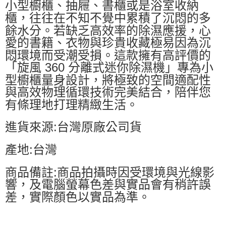
小型櫥櫃、抽屜、書櫃或是浴室收納
櫃，往往在不知不覺中累積了沉悶的多
餘水分。若缺乏高效率的除濕應援，心
愛的書籍、衣物與珍貴收藏極易因為沉
悶環境而受潮受損。這款擁有高評價的
「旋風 360 分離式迷你除濕機」專為小
型櫥櫃量身設計，將極致的空間適配性
與高效物理循環技術完美結合，陪伴您
有條理地打理精緻生活。
進貨來源:台灣原廠公司貨
產地:台灣
商品備註:商品拍攝時因受環境與光線影
響，及電腦螢幕色差與實品會有稍許誤
差，實際顏色以實品為準。