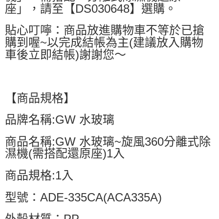
座」，請至【DS030648】選購。
貼心叮嚀：商品放進購物車不等於已搶
購到喔~以完成結帳為主(建議放入購物
車後立即結帳)謝謝您～
【商品規格】
品牌名稱:GW 水玻璃
商品名稱:GW 水玻璃~旋風360分離式除
濕機(需搭配還原座)1入
商品規格:1入
型號：ADE-335CA(ACA335A)
外殼材質：PP