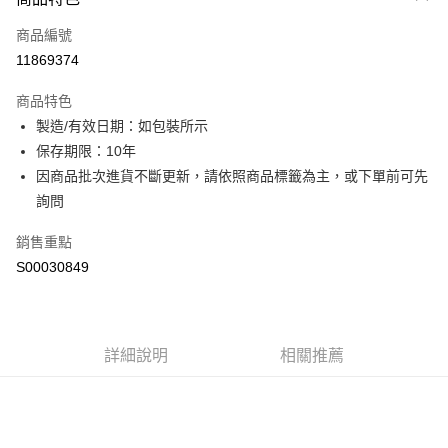
信用卡一次付款
商品編號
超商取貨付款
11869374
LINE Pay
商品特色
Apple Pay
製造/有效日期：如包裝所示
保存期限：10年
街口支付
因商品批次進貨不斷更新，請依照商品標籤為主，或下單前可先
全盈+PAY
詢問
ATM付款
銷售重點
S00030849
運送方式
全家付款取貨
每筆NT$60，滿NT$599(含以上)免運費
詳細說明
相關推薦
付款後全家取貨
每筆NT$60，滿NT$599(含以上)免運費
萊爾富取貨付款