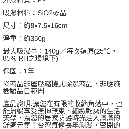
吸濕材料：SiO2矽晶
尺寸：約8x7.5x16cm
淨重：約350g
最大吸濕量：140g／每次還原(25℃，
85% RH之環境下)
保固：1年
※商品非屬壓縮機式除濕商品，非應施
檢驗品目範圍
產品說明:讓您在有限的收納角落中，也
能流暢享受無拘無束、細緻乾爽的生活
美學，為您的居家防護時光注入滿滿的
舒適元氣！台灣氣候長年潮濕，密閉的