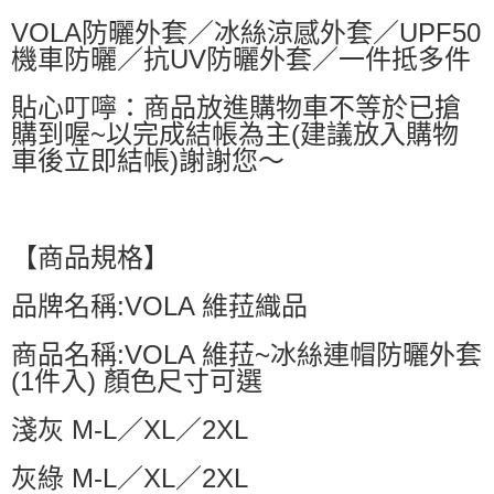
VOLA防曬外套／冰絲涼感外套／UPF50
機車防曬／抗UV防曬外套／一件抵多件
貼心叮嚀：商品放進購物車不等於已搶
購到喔~以完成結帳為主(建議放入購物
車後立即結帳)謝謝您～
【商品規格】
品牌名稱:VOLA 維菈織品
商品名稱:VOLA 維菈~冰絲連帽防曬外套
(1件入) 顏色尺寸可選
淺灰 M-L／XL／2XL
灰綠 M-L／XL／2XL