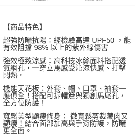
萊爾富取貨付款
每筆NT$60，滿NT$599(含以上)免運費
付款後萊爾富取貨
【商品特色】
每筆NT$60，滿NT$599(含以上)免運費
超強防曬抗陽：經檢驗高達 UPF50 ，能
7-11付款取貨
有效阻擋 98% 以上的紫外線傷害
每筆NT$60，滿NT$599(含以上)免運費
強效極致涼感：高科技冰絲面料搭配透
付款後7-11取貨
氣網孔，一穿立馬感受沁涼快感、打擊
每筆NT$60，滿NT$599(含以上)免運費
悶熱。
宅配
機能天花板：外套、帽、口罩、袖套一
每筆NT$80，滿NT$799(含以上)免運費
應俱全！搭配可拆帽簷與獨創馬尾孔，
國家/地區配送0330
查看運費
全方位防護！
寬鬆美型顯瘦修身： 微寬鬆剪裁藏肉又
顯瘦！結合面部加高與手背防護，防曬
更全面。