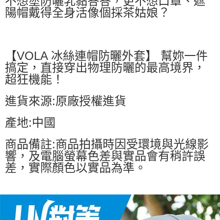
不想塗防曬乳黏答答，更不想口罩、遮
陽帽戴得全身活像個採茶姑娘？
【VOLA 冰絲連帽防曬外套】 幫妳一件
搞定，直接穿出物理防曬的最高境界，
超狂機能！
進貨來源:原廠授權進貨
產地:中國
商品備註:商品拍攝時因受環境與光線影
響，及電腦螢幕色差與實品會有稍許誤
差，實際顏色以實品為準。