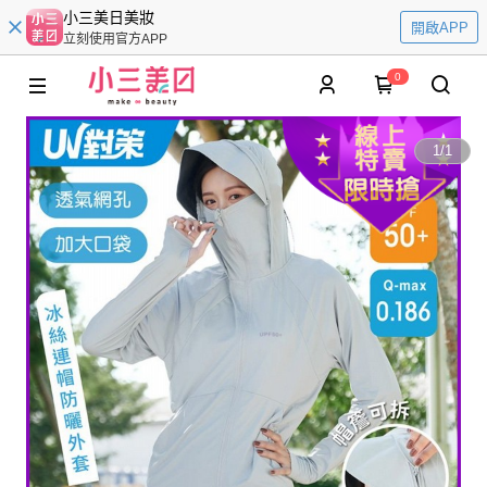
小三美日美妝
開啟APP
立刻使用官方APP
0
1
/
1