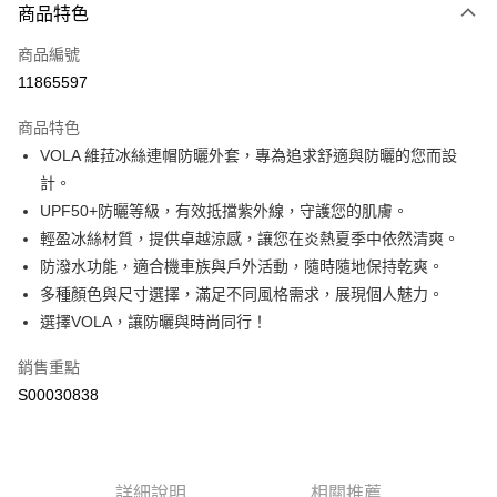
商品特色
信用卡一次付款
商品編號
超商取貨付款
11865597
LINE Pay
商品特色
Apple Pay
VOLA 維菈冰絲連帽防曬外套，專為追求舒適與防曬的您而設
計。
街口支付
UPF50+防曬等級，有效抵擋紫外線，守護您的肌膚。
全盈+PAY
輕盈冰絲材質，提供卓越涼感，讓您在炎熱夏季中依然清爽。
防潑水功能，適合機車族與戶外活動，隨時隨地保持乾爽。
ATM付款
多種顏色與尺寸選擇，滿足不同風格需求，展現個人魅力。
選擇VOLA，讓防曬與時尚同行！
運送方式
全家付款取貨
銷售重點
每筆NT$60，滿NT$599(含以上)免運費
S00030838
付款後全家取貨
每筆NT$60，滿NT$599(含以上)免運費
詳細說明
相關推薦