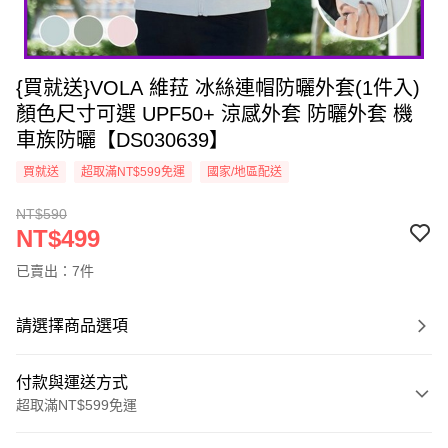
{買就送}VOLA 維菈 冰絲連帽防曬外套(1件入)
顏色尺寸可選 UPF50+ 涼感外套 防曬外套 機
車族防曬【DS030639】
買就送
超取滿NT$599免運
國家/地區配送
NT$590
NT$499
已賣出：7件
請選擇商品選項
付款與運送方式
超取滿NT$599免運
付款方式