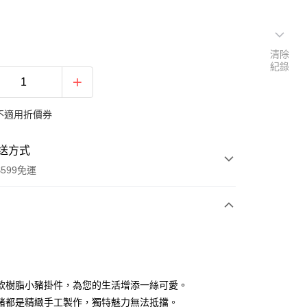
清除
紀錄
不適用折價券
送方式
599免運
次付款
付款
款樹脂小豬掛件，為您的生活增添一絲可愛。
豬都是精緻手工製作，獨特魅力無法抵擋。