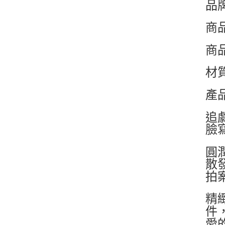
品
商
商
材
產
追
臉
圓
散
拍
精
件
愛