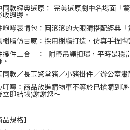
7-11付款
中同款經典還原： 完美還原劇中名場面「
必收週邊。
每筆NT$6
付款後7-1
性咆哮表情包：圓滾滾的大眼睛搭配經典「
每筆NT$6
膩樹脂仿古感：採用樹脂打造，仿真手捏陶
宅配
每筆NT$8
件擺件二合一： 附帶吊繩扣環，平時是穩
飾。
國家/地區配
玉同款／長玉驚堂豬／小豬掛件／辦公室肅
心叮嚀：商品放進購物車不等於已搶購到喔
後立即結帳)謝謝您～
商品規格】