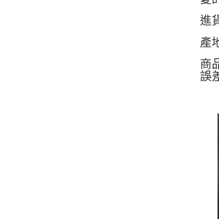
進
產
商
誤