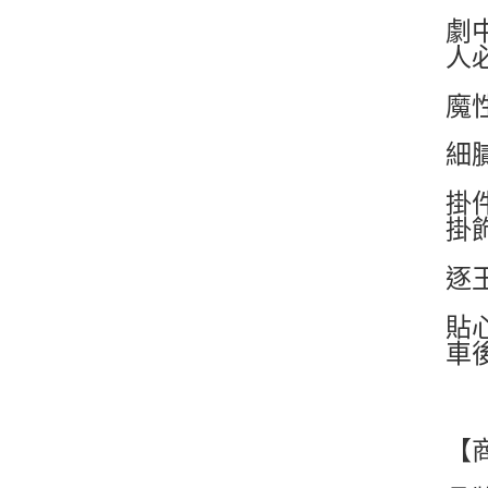
劇
人
魔
細
掛
掛
逐
貼
車
【