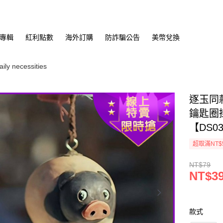
專輯
紅利點數
海外訂購
防詐騙公告
美幣兌換
y necessities
逐玉同
鑰匙圈
【DS03
超取滿NT$
NT$79
NT$3
款式