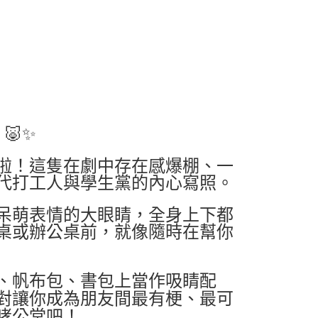
🐷✨
啦！這隻在劇中存在感爆棚、一
代打工人與學生黨的內心寫照。
呆萌表情的大眼睛，全身上下都
桌或辦公桌前，就像隨時在幫你
、帆布包、書包上當作吸睛配
對讓你成為朋友間最有梗、最可
哮公堂吧！