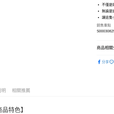
不僅是
街口支付
無論是
讓這隻
全盈+PAY
銷售重點
ATM付款
S0003082
運送方式
商品相關分
全家付款
🎀創意生活百貨
每筆NT$6
分享
necessitie
付款後全
人氣商品
每筆NT$6
熱搜✨新品搶先
萊爾富取
說明
相關推薦
每筆NT$6
付款後萊
商品特色】
每筆NT$6