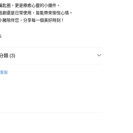
鑰匙圈，更是療癒心靈的小擺件。
追劇還是日常使用，皆能帶來愉悅心情。
小豬陪伴您，分享每一個美好時刻！
5
類 (3)
取貨
🎀 Daily Necessaries
生活小物 Daily
0，滿NT$599(含以上)免運費
客服
s
家取貨
推薦
0，滿NT$599(含以上)免運費
看✨ New Arrival
貨付款
0，滿NT$599(含以上)免運費
爾富取貨
0，滿NT$599(含以上)免運費