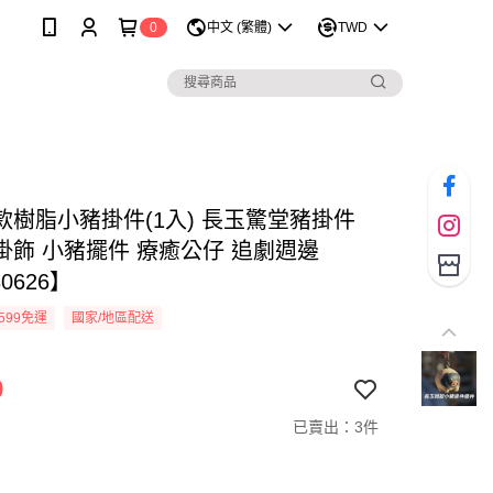
0
中文 (繁體)
TWD
款樹脂小豬掛件(1入) 長玉驚堂豬掛件
掛飾 小豬擺件 療癒公仔 追劇週邊
0626】
599免運
國家/地區配送
9
已賣出：3件