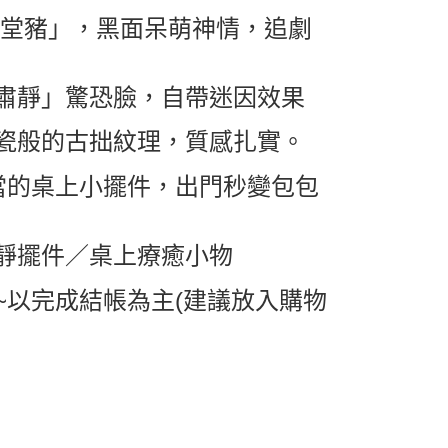
取貨
驚堂豬」，黑面呆萌神情，追劇
0，滿NT$599(含以上)免運費
1取貨
肅靜」驚恐臉，自帶迷因效果
0，滿NT$599(含以上)免運費
瓷般的古拙紋理，質感扎實。
0，滿NT$799(含以上)免運費
當的桌上小擺件，出門秒變包包
送0330
查看運費
靜擺件／桌上療癒小物
~以完成結帳為主(建議放入購物