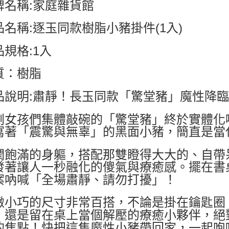
牌名稱:家庭雜貨館
品名稱:逐玉同款樹脂小豬掛件(1入)
品規格:1入
質：樹脂
品說明:肅靜！長玉同款「驚堂豬」魔性降臨 
劇女孩們集體敲碗的「驚堂豬」終於實體化
寫著「震驚與無辜」的黑面小豬，簡直是當
潤飽滿的身軀，搭配那雙瞪得大大的、自帶
發著讓人一秒融化的傻氣與療癒感。擺在書
案吶喊「全場肅靜、請勿打擾」！
緻小巧的尺寸非常百搭，不論是掛在鑰匙圈
，還是留在桌上當個解壓的療癒小夥伴，絕
的焦點！快把這隻魔性小豬帶回家，一起咆