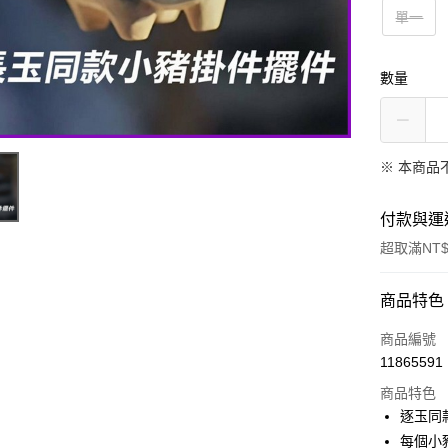
單一
數量
※ 本商品
付款與運
超取滿NT$
付款方式
商品特色
信用卡一
商品編號
11865591
超商取貨
商品特色
LINE Pay
逐玉同
每個小
Apple Pay