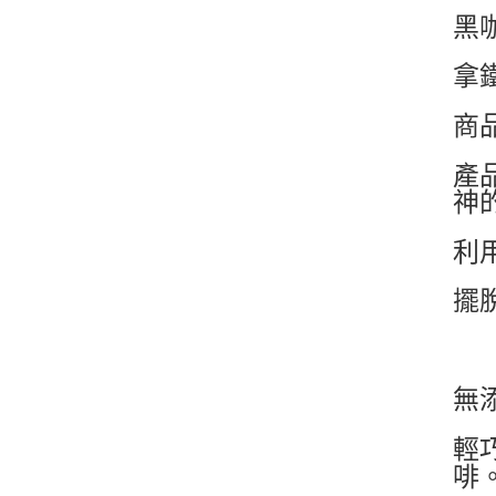
黑咖
拿
商品
產
神
利
擺
無
輕
啡