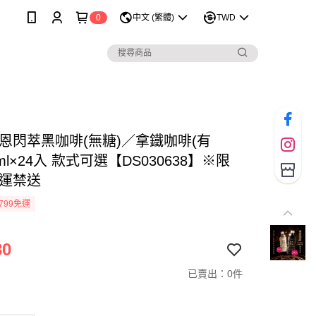
0
中文 (繁體)
TWD
韋恩閃萃黑咖啡(無糖)／拿鐵咖啡(有
0ml×24入 款式可選【DS030638】※限
空運禁送
799免運
80
已賣出：0件