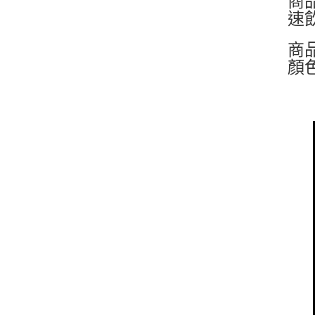
商
速
商
顏