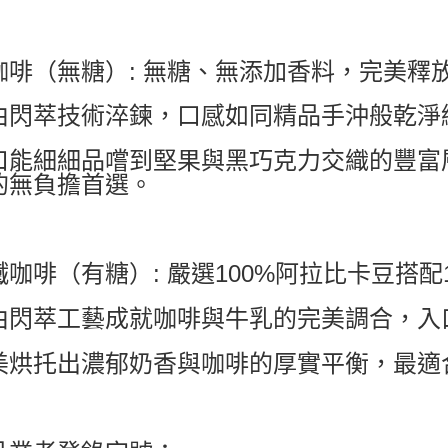
咖啡（無糖）: 無糖、無添加香料，完美釋放
由閃萃技術淬鍊，口感如同精品手沖般乾淨
口能細細品嚐到堅果與黑巧克力交織的豐富
的無負擔首選。
鐵咖啡（有糖）: 嚴選100%阿拉比卡豆搭配
由閃萃工藝成就咖啡與牛乳的完美調合，入
美烘托出濃郁奶香與咖啡的厚實平衡，最適