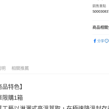
全盈+PAY
銷售重點
S0003083
ATM付款
商品相關分
運送方式
宅配
🍪零食｜食品
分享
每筆NT$8
人氣商品
熱搜✨新品搶先
說明
相關推薦
商品特色】
單限購1箱
萃工藝以淋灑式高溫萃取，在極速降溫封存