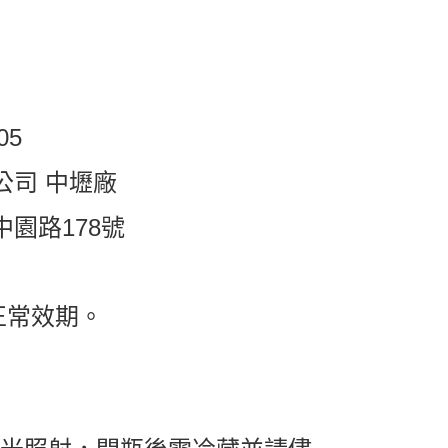
05
公司 中壢廠
園路178號
正常效期。