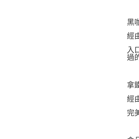
黑
經
入
過
拿
經
完