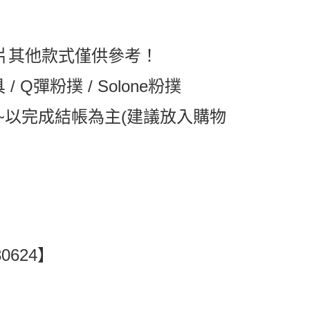
1取貨
0，滿NT$599(含以上)免運費
片其他款式僅供參考！
 Q彈粉撲 / Solone粉撲
0，滿NT$799(含以上)免運費
~以完成結帳為主(建議放入購物
0624】