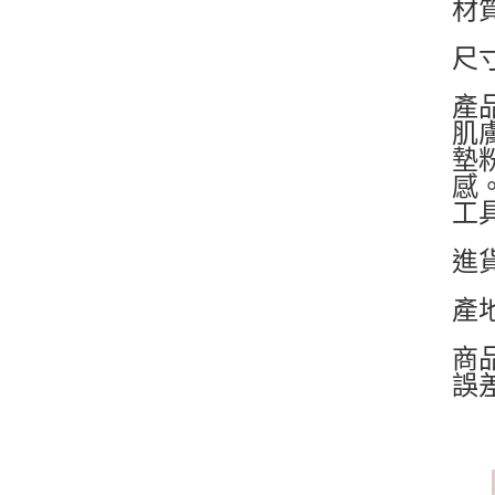
材
尺寸
產
肌
墊
感
工
進
產
商
誤