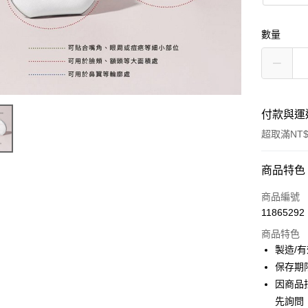
數量
付款與運
超取滿NT$
付款方式
商品特色
信用卡一
商品編號
11865292
超商取貨
商品特色
LINE Pay
製造/
保存期
Apple Pay
因商品
街口支付
先詢問