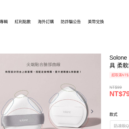
專輯
紅利點數
海外訂購
防詐騙公告
美幣兌換
Solo
具 柔軟
超取滿NT$
NT$99
NT$7
款式
奶凍軟