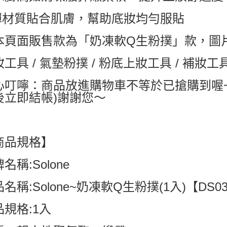
彈材質貼合肌膚，幫助底妝均勻服貼
付款後7-1
每筆NT$6
本頁面販售款為「奶凍軟Q生粉撲」款，圖
宅配
工具 / 氣墊粉撲 / 粉底上妝工具 / 補妝工具 /
每筆NT$8
心叮嚀：商品放進購物車不等於已搶購到喔
後立即結帳)謝謝您～
商品規格】
名稱:Solone
名稱:Solone~奶凍軟Q生粉撲(1入)【DS03
品規格:1入