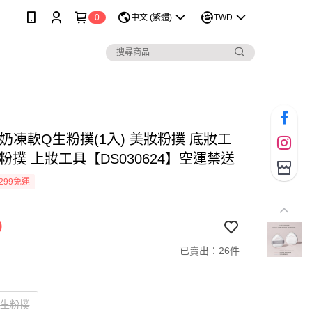
0
中文 (繁體)
TWD
ne 奶凍軟Q生粉撲(1入) 美妝粉撲 底妝工
粉撲 上妝工具【DS030624】空運禁送
299免運
9
已賣出：26件
Q生粉撲