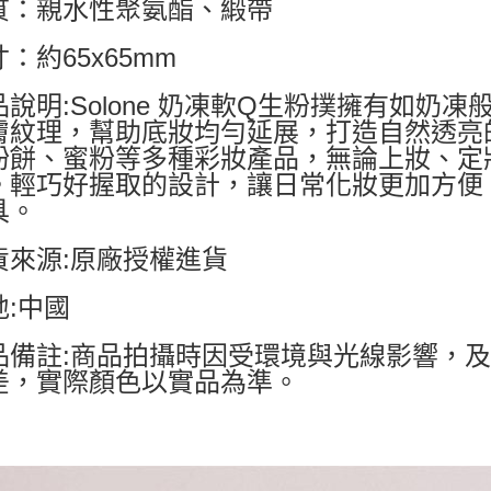
質：親水性聚氨酯、緞帶
：約65x65mm
品說明:Solone 奶凍軟Q生粉撲擁有如奶
膚紋理，幫助底妝均勻延展，打造自然透亮
粉餅、蜜粉等多種彩妝產品，無論上妝、定
。輕巧好握取的設計，讓日常化妝更加方便
具。
貨來源:原廠授權進貨
地:中國
品備註:商品拍攝時因受環境與光線影響，
差，實際顏色以實品為準。