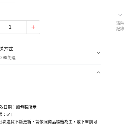
清除
紀錄
送方式
299免運
次付款
付款
有效日期：如包裝所示
限：5年
批次進貨不斷更新，請依照商品標籤為主，或下單前可