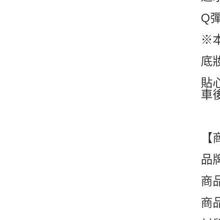
Q
※
底妝
貼
車
【
品牌
商品
商