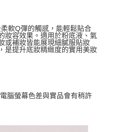
凍般柔軟Q彈的觸感，能輕鬆貼合
的妝容效果。適用於粉底液、氣
妝或補妝皆能展現細膩服貼妝
，是提升底妝精緻度的實用美妝
及電腦螢幕色差與實品會有稍許