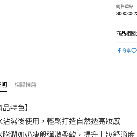
全盈+PAY
銷售重點
S0003082
ATM付款
商品相關分
運送方式
口碑品牌 Br
全家付款
分享
人氣商品
每筆NT$6
熱搜✨新品搶先
付款後全
每筆NT$6
說明
相關推薦
萊爾富取
每筆NT$6
商品特色】
付款後萊
每筆NT$6
水沾濕後使用，輕鬆打造自然透亮妝感
7-11付款
水膨潤如奶凍般彈嫩柔軟，提升上妝舒適度
每筆NT$6