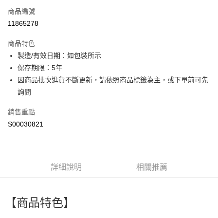
商品編號
超商取貨付款
11865278
LINE Pay
商品特色
Apple Pay
製造/有效日期：如包裝所示
保存期限：5年
街口支付
因商品批次進貨不斷更新，請依照商品標籤為主，或下單前可先
全盈+PAY
詢問
ATM付款
銷售重點
S00030821
運送方式
全家付款取貨
每筆NT$60，滿NT$599(含以上)免運費
詳細說明
相關推薦
付款後全家取貨
每筆NT$60，滿NT$599(含以上)免運費
【商品特色】
萊爾富取貨付款