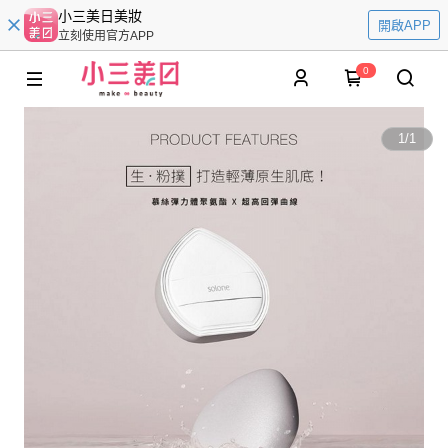
小三美日美妝
開啟APP
立刻使用官方APP
0
1
/
1