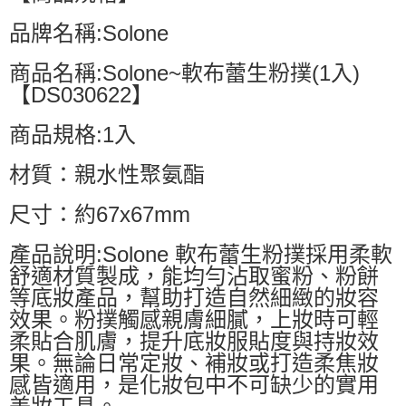
品牌名稱:Solone
商品名稱:Solone~軟布蕾生粉撲(1入)
【DS030622】
商品規格:1入
材質：親水性聚氨酯
尺寸：約67x67mm
產品說明:Solone 軟布蕾生粉撲採用柔軟
舒適材質製成，能均勻沾取蜜粉、粉餅
等底妝產品，幫助打造自然細緻的妝容
效果。粉撲觸感親膚細膩，上妝時可輕
柔貼合肌膚，提升底妝服貼度與持妝效
果。無論日常定妝、補妝或打造柔焦妝
感皆適用，是化妝包中不可缺少的實用