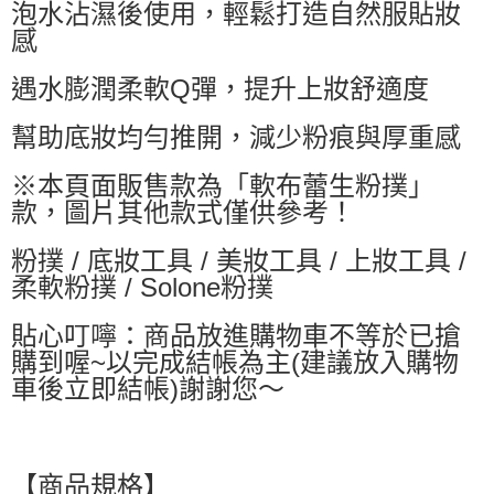
泡水沾濕後使用，輕鬆打造自然服貼妝
每筆NT$60，滿NT$599(含以上)免運費
感
付款後萊爾富取貨
每筆NT$60，滿NT$599(含以上)免運費
遇水膨潤柔軟Q彈，提升上妝舒適度
7-11付款取貨
幫助底妝均勻推開，減少粉痕與厚重感
每筆NT$60，滿NT$599(含以上)免運費
※本頁面販售款為「軟布蕾生粉撲」
付款後7-11取貨
款，圖片其他款式僅供參考！
每筆NT$60，滿NT$599(含以上)免運費
粉撲 / 底妝工具 / 美妝工具 / 上妝工具 /
宅配
柔軟粉撲 / Solone粉撲
每筆NT$80，滿NT$799(含以上)免運費
貼心叮嚀：商品放進購物車不等於已搶
購到喔~以完成結帳為主(建議放入購物
車後立即結帳)謝謝您～
【商品規格】