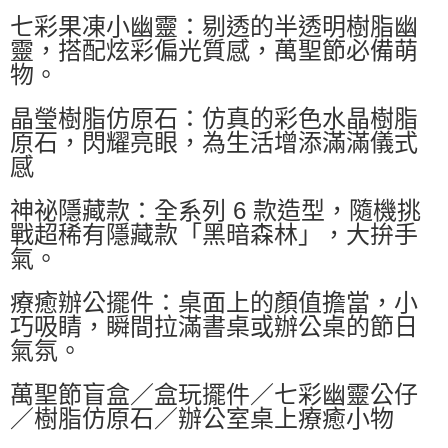
七彩果凍小幽靈：剔透的半透明樹脂幽
每筆NT$60，滿NT$599(含以上)免運費
靈，搭配炫彩偏光質感，萬聖節必備萌
付款後萊爾富取貨
物。
每筆NT$60，滿NT$599(含以上)免運費
晶瑩樹脂仿原石：仿真的彩色水晶樹脂
7-11付款取貨
原石，閃耀亮眼，為生活增添滿滿儀式
每筆NT$60，滿NT$599(含以上)免運費
感
付款後7-11取貨
神祕隱藏款：全系列 6 款造型，隨機挑
每筆NT$60，滿NT$599(含以上)免運費
戰超稀有隱藏款「黑暗森林」，大拚手
宅配
氣。
每筆NT$80，滿NT$799(含以上)免運費
療癒辦公擺件：桌面上的顏值擔當，小
國家/地區配送0330
查看運費
巧吸睛，瞬間拉滿書桌或辦公桌的節日
氣氛。
萬聖節盲盒／盒玩擺件／七彩幽靈公仔
／樹脂仿原石／辦公室桌上療癒小物