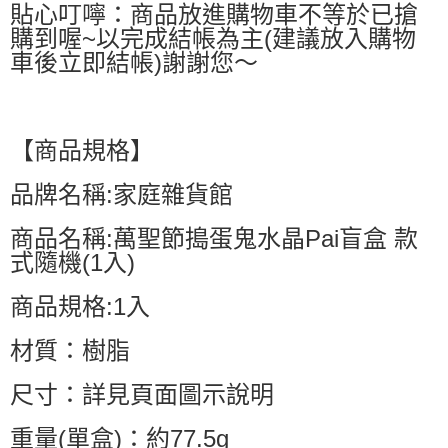
貼心叮嚀：商品放進購物車不等於已搶
購到喔~以完成結帳為主(建議放入購物
車後立即結帳)謝謝您～
【商品規格】
品牌名稱:家庭雜貨館
商品名稱:萬聖節搗蛋鬼水晶Pai盲盒 款
式隨機(1入)
商品規格:1入
材質：樹脂
尺寸：詳見頁面圖示說明
重量(單盒)：約77.5g