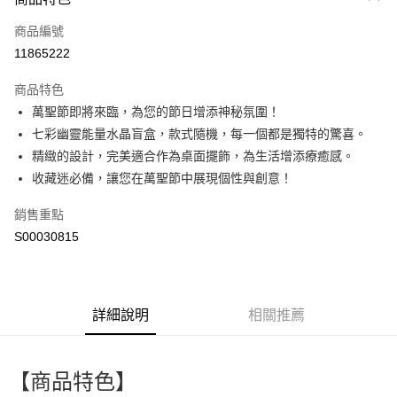
信用卡一次付款
商品編號
超商取貨付款
11865222
LINE Pay
商品特色
Apple Pay
萬聖節即將來臨，為您的節日增添神秘氛圍！
七彩幽靈能量水晶盲盒，款式隨機，每一個都是獨特的驚喜。
街口支付
精緻的設計，完美適合作為桌面擺飾，為生活增添療癒感。
全盈+PAY
收藏迷必備，讓您在萬聖節中展現個性與創意！
ATM付款
銷售重點
S00030815
運送方式
全家付款取貨
每筆NT$60，滿NT$599(含以上)免運費
詳細說明
相關推薦
付款後全家取貨
每筆NT$60，滿NT$599(含以上)免運費
【商品特色】
萊爾富取貨付款