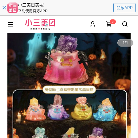
小三美日美妝
開啟APP
立刻使用官方APP
0
1
/
1