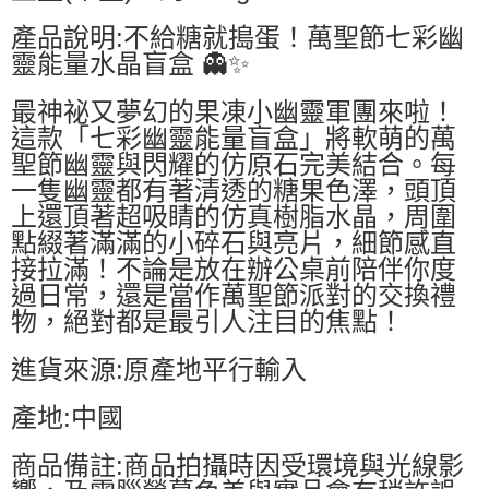
產品說明:不給糖就搗蛋！萬聖節七彩幽
靈能量水晶盲盒 👻✨
最神祕又夢幻的果凍小幽靈軍團來啦！
這款「七彩幽靈能量盲盒」將軟萌的萬
聖節幽靈與閃耀的仿原石完美結合。每
一隻幽靈都有著清透的糖果色澤，頭頂
上還頂著超吸睛的仿真樹脂水晶，周圍
點綴著滿滿的小碎石與亮片，細節感直
接拉滿！不論是放在辦公桌前陪伴你度
過日常，還是當作萬聖節派對的交換禮
物，絕對都是最引人注目的焦點！
進貨來源:原產地平行輸入
產地:中國
商品備註:商品拍攝時因受環境與光線影