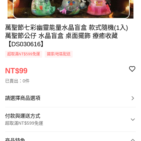
萬聖節七彩幽靈能量水晶盲盒 款式隨機(1入)
萬聖節公仔 水晶盲盒 桌面擺飾 療癒收藏
【DS030616】
超取滿NT$599免運
國家/地區配送
NT$99
已賣出：0件
請選擇商品選項
付款與運送方式
超取滿NT$599免運
付款方式
商品特色