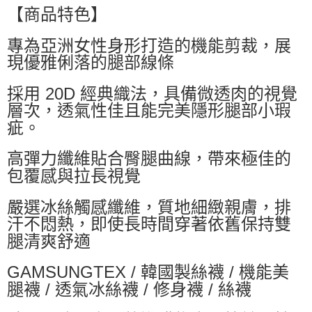
萊爾富取貨付款
【商品特色】
每筆NT$60，滿NT$599(含以上)免運費
專為亞洲女性身形打造的機能剪裁，展
付款後萊爾富取貨
現優雅俐落的腿部線條
每筆NT$60，滿NT$599(含以上)免運費
採用 20D 經典織法，具備微透肉的視覺
7-11付款取貨
層次，透氣性佳且能完美隱形腿部小瑕
每筆NT$60，滿NT$599(含以上)免運費
疵。
付款後7-11取貨
高彈力纖維貼合臀腿曲線，帶來極佳的
每筆NT$60，滿NT$599(含以上)免運費
包覆感與拉長視覺
宅配
每筆NT$80，滿NT$799(含以上)免運費
嚴選冰絲觸感纖維，質地細緻親膚，排
汗不悶熱，即使長時間穿著依舊保持雙
國家/地區配送0330
查看運費
腿清爽舒適
GAMSUNGTEX / 韓國製絲襪 / 機能美
腿襪 / 透氣冰絲襪 / 修身襪 / 絲襪