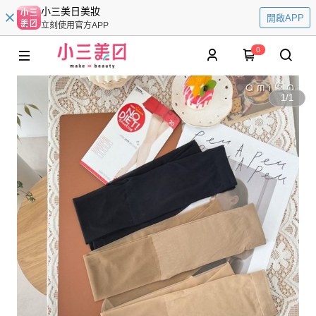
小三美日美妝
開啟APP
立刻使用官方APP
0
1
/
1