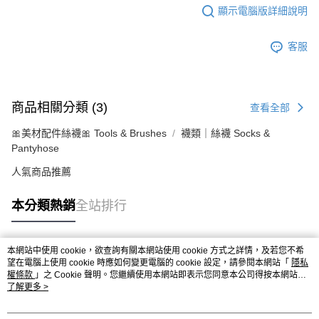
顯示電腦版詳細說明
客服
商品相關分類 (3)
查看全部
🎀美材配件絲襪🎀 Tools & Brushes
襪類｜絲襪 Socks &
Pantyhose
人氣商品推薦
本分類熱銷
全站排行
本網站中使用 cookie，欲查詢有關本網站使用 cookie 方式之詳情，及若您不希
熱門標籤
望在電腦上使用 cookie 時應如何變更電腦的 cookie 設定，請參閱本網站「
隱私
權條款
」之 Cookie 聲明。您繼續使用本網站即表示您同意本公司得按本網站使
用條款之 Cookie 聲明使用 cookie。
了解更多 >