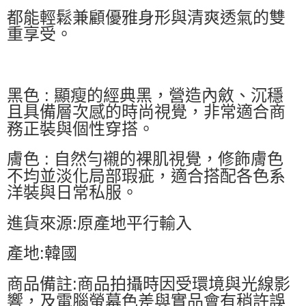
都能輕鬆兼顧優雅身形與清爽透氣的雙
重享受。
黑色 : 顯瘦的經典黑，營造內斂、沉穩
且具備層次感的時尚視覺，非常適合商
務正裝與個性穿搭。
膚色 : 自然勻襯的裸肌視覺，修飾膚色
不均並淡化局部瑕疵，適合搭配各色系
洋裝與日常私服。
進貨來源:原產地平行輸入
產地:韓國
商品備註:商品拍攝時因受環境與光線影
響，及電腦螢幕色差與實品會有稍許誤