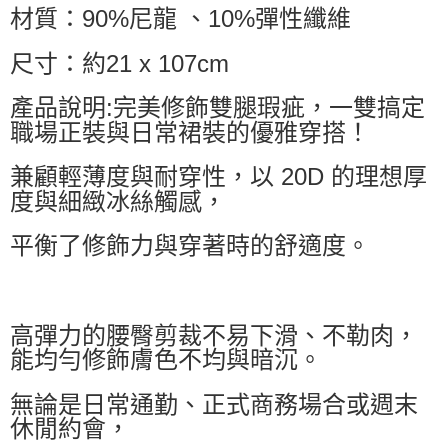
材質：90%尼龍 、10%彈性纖維
尺寸：約21 x 107cm
產品說明:完美修飾雙腿瑕疵，一雙搞定
職場正裝與日常裙裝的優雅穿搭！
兼顧輕薄度與耐穿性，以 20D 的理想厚
度與細緻冰絲觸感，
平衡了修飾力與穿著時的舒適度。
高彈力的腰臀剪裁不易下滑、不勒肉，
能均勻修飾膚色不均與暗沉。
無論是日常通勤、正式商務場合或週末
休閒約會，