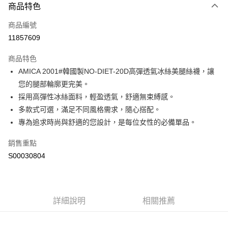
商品特色
信用卡一次付款
商品編號
超商取貨付款
11857609
LINE Pay
商品特色
Apple Pay
AMICA 2001#韓國製NO-DIET-20D高彈透氣冰絲美腿絲襪，讓
您的腿部輪廓更完美。
街口支付
採用高彈性冰絲面料，輕盈透氣，舒適無束縛感。
全盈+PAY
多款式可選，滿足不同風格需求，隨心搭配。
專為追求時尚與舒適的您設計，是每位女性的必備單品。
ATM付款
銷售重點
運送方式
S00030804
全家付款取貨
每筆NT$60，滿NT$599(含以上)免運費
付款後全家取貨
詳細說明
相關推薦
每筆NT$60，滿NT$599(含以上)免運費